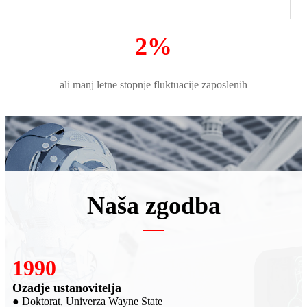
2%
ali manj letne stopnje fluktuacije zaposlenih
Naša zgodba
2007
Ustanovitelj SRI
● Raziskave in razvoj