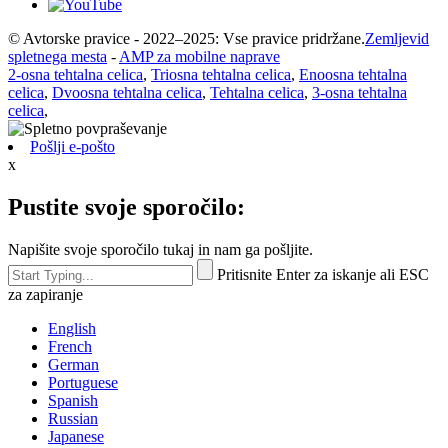
© Avtorske pravice - 2022–2025: Vse pravice pridržane.
Zemljevid
spletnega mesta
-
AMP za mobilne naprave
2-osna tehtalna celica
,
Triosna tehtalna celica
,
Enoosna tehtalna
celica
,
Dvoosna tehtalna celica
,
Tehtalna celica
,
3-osna tehtalna
celica
,
Pošlji e-pošto
x
Pustite svoje sporočilo:
Napišite svoje sporočilo tukaj in nam ga pošljite.
Pritisnite Enter za iskanje ali ESC
za zapiranje
English
French
German
Portuguese
Spanish
Russian
Japanese