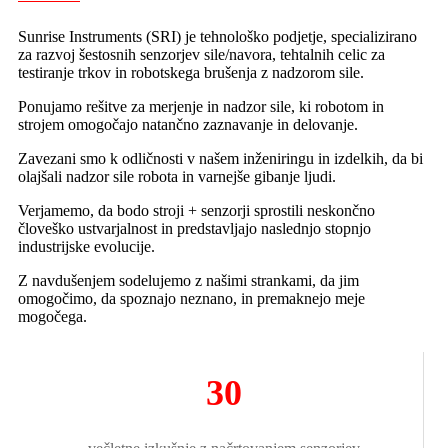
Sunrise Instruments (SRI) je tehnološko podjetje, specializirano
za razvoj šestosnih senzorjev sile/navora, tehtalnih celic za
testiranje trkov in robotskega brušenja z nadzorom sile.
Ponujamo rešitve za merjenje in nadzor sile, ki robotom in
strojem omogočajo natančno zaznavanje in delovanje.
Zavezani smo k odličnosti v našem inženiringu in izdelkih, da bi
olajšali nadzor sile robota in varnejše gibanje ljudi.
Verjamemo, da bodo stroji + senzorji sprostili neskončno
človeško ustvarjalnost in predstavljajo naslednjo stopnjo
industrijske evolucije.
Z navdušenjem sodelujemo z našimi strankami, da jim
omogočimo, da spoznajo neznano, in premaknejo meje
mogočega.
30