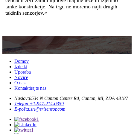
celicami SRI zaradi njihove majhne teže in izjemno
tanke konstrukcije. Na trgu ne moremo najti drugih
takšnih senzorjev.«
Domov
Izdelki
Uporaba
Novice
O nas
Kontaktirajte nas
Naslov:
8534 N Canton Center Rd, Canton, MI, ZDA 48187
Telefon:
+1-947-214-0359
E-pošta:
sri@srisensor.com