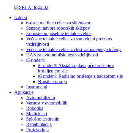
Izdelki
6-osne merilne celice za silo/navor
Senzorji navora robotskih sklepov
Enoosne in posebne tehtalne celice
Večosne tehtalne celice za samodejni preizkus
vzdržljivosti
Večosne tehtalne celice za test samodejnega trčenja
DAS za avtomobilski test vzdržljivosti
iGrinder®
iGrinder® Aksialno plavajoče brušenje s
krmiljenjem sile
iGrinder® Radialno brušenje z nadzorom sile
Brusilna orodja
Instrumenti
Aplikacije
Avtomobilizem
Varnost v avtomobilih
Robotika
Medicinski
Splošno testiranje
Rehabilitacija
Proizvodnja