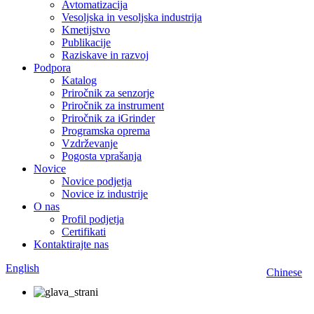
Avtomatizacija
Vesoljska in vesoljska industrija
Kmetijstvo
Publikacije
Raziskave in razvoj
Podpora
Katalog
Priročnik za senzorje
Priročnik za instrument
Priročnik za iGrinder
Programska oprema
Vzdrževanje
Pogosta vprašanja
Novice
Novice podjetja
Novice iz industrije
O nas
Profil podjetja
Certifikati
Kontaktirajte nas
English
Chinese