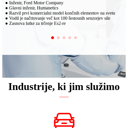
● Sodelujte s podjetjem HUMANETICS. Večosni senzorji sil
za lutko za trčenje, ki jo je izdelal SRI, se prodajajo po vsem
svetu
svetu.
ile
● Sodeloval z avtomobilskimi podjetji, kot so GM, SAIC in
Volkswagen, z blagovno znamko SRI
Industrije, ki jim služimo