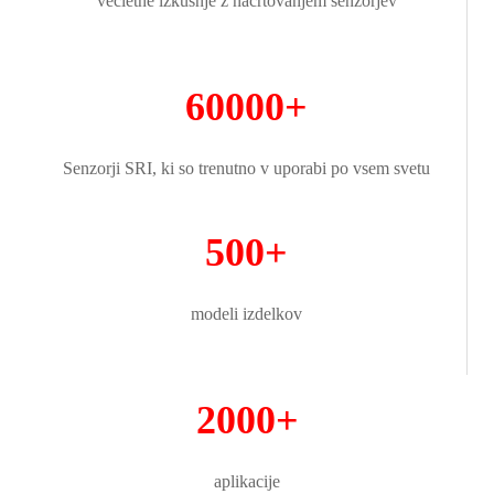
večletne izkušnje z načrtovanjem senzorjev
60000+
Senzorji SRI, ki so trenutno v uporabi po vsem svetu
500+
modeli izdelkov
2000+
aplikacije