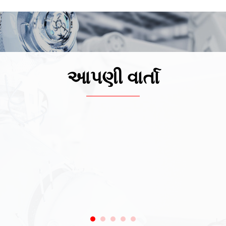
આપણી વાર્તા
 ડમીના મલ્ટી-એક્સિસ ફોર્સ સેન્સર વિશ્વભરમાં વેચાય છે.
RI સાથે સહયોગ કર્યો.