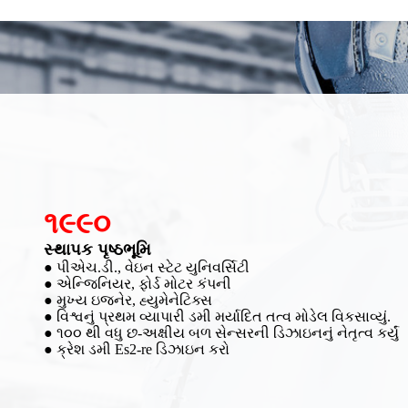
૨૦૦૭
સ્થાપક SRI
● સંશોધન અને વિકાસ
● હ્યુમેનેટિક્સ સાથે સહયોગ કરો. SRI દ્વારા ઉત્પાદિત કોલિઝન
● GM, SAIC અને ફોક્સવેગન જેવા ઓટો સાહસો સાથે બ્રાન્ડ S