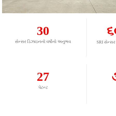
30
૬
સેન્સર ડિઝાઇનનો વર્ષોનો અનુભવ
SRI સેન્સર 
27
પેટન્ટ