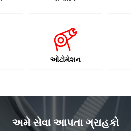
ઓટોમેશન
અમે સેવા આપતા ગ્રાહકો