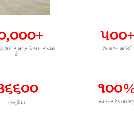
૦,૦૦૦+
૫૦૦
હાલમાં સમગ્ર વિશ્વમાં સેવામાં
ઉત્પાદન મોડેલો
છે
૩૬૬૦૦
૧૦૦
2
સ્વતંત્ર ટેકનોલોજ
ft
સુવિધા