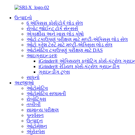
ઉત્પાદનો
6 એક્સિસ ફોર્સ/ટોર્ક લોડ સેલ
રોબોટ જોઈન્ટ ટોર્ક સેન્સર્સ
એકાક્ષીય અને ખાસ લોડ કોષો
ઓટો ટકાઉપણું પરીક્ષણ માટે મલ્ટી-એક્સિસ લોડ સેલ
ઓટો ક્રેશ ટેસ્ટ માટે મલ્ટી-એક્સિસ લોડ સેલ
ઓટોમોટિવ ટકાઉપણું પરીક્ષણ માટે DAS
આઇગ્રાઇન્ડર®
iGrinder® એક્સિયલ ફ્લોટિંગ ફોર્સ-કંટ્રોલ ગ્રાઇન
iGrinder® રેડિયલ ફોર્સ-કંટ્રોલ ગ્રાઇન્ડીંગ
ગ્રાઇન્ડીંગ ટૂલ્સ
સાધનો
અરજીઓ
ઓટોમોટિવ
ઓટોમોટિવ સલામતી
રોબોટિક્સ
તબીબી
સામાન્ય પરીક્ષણ
પુનર્વસન
ઉત્પાદન
ઓટોમેશન
એરોસ્પેસ