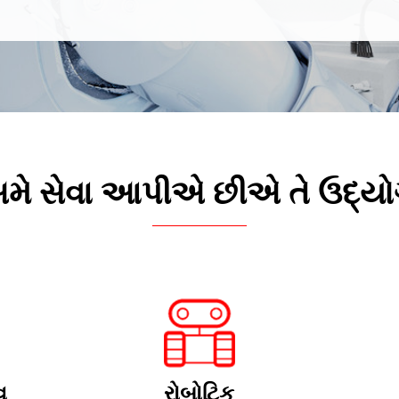
મે સેવા આપીએ છીએ તે ઉદ્યો
વ
રોબોટિક