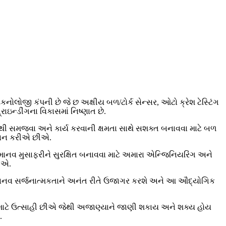
કનોલોજી કંપની છે જે છ અક્ષીય બળ/ટોર્ક સેન્સર, ઓટો ક્રેશ ટેસ્ટિંગ
ાઇન્ડીંગના વિકાસમાં નિષ્ણાત છે.
ી સમજવા અને કાર્ય કરવાની ક્ષમતા સાથે સશક્ત બનાવવા માટે બળ
દાન કરીએ છીએ.
 માનવ મુસાફરીને સુરક્ષિત બનાવવા માટે અમારા એન્જિનિયરિંગ અને
છીએ.
સર માનવ સર્જનાત્મકતાને અનંત રીતે ઉજાગર કરશે અને આ ઔદ્યોગિક
 માટે ઉત્સાહી છીએ જેથી અજાણ્યાને જાણી શકાય અને શક્ય હોય
.