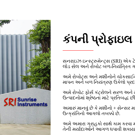
કંપની પ્રોફાઇલ
સનરાઇઝ ઇન્સ્ટ્રુમેન્ટ્સ (SRI) એક ટે
લોડ સેલ અને રોબોટ બળ-નિયંત્રિત ગ્ર
અમે રોબોટ્સ અને મશીનોને ચોકસાઈથ
માપન અને બળ નિયંત્રણ ઉકેલો પ્ર
અમે રોબોટ ફોર્સ કંટ્રોલને સરળ અને
ઉત્પાદનોમાં શ્રેષ્ઠતા માટે પ્રતિબદ્ધ 
અમારું માનવું છે કે મશીનો + સેન્
ઉત્ક્રાંતિનો આગલો તબક્કો છે.
અમે અમારા ગ્રાહકો સાથે કામ કરવા
તેની મર્યાદાઓને આગળ ધપાવી શકાય