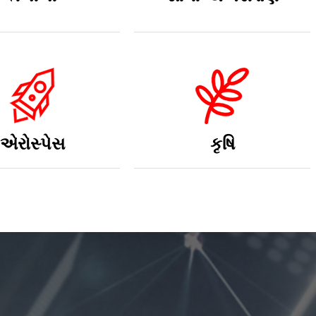
એરોસ્પેસ
કૃષિ