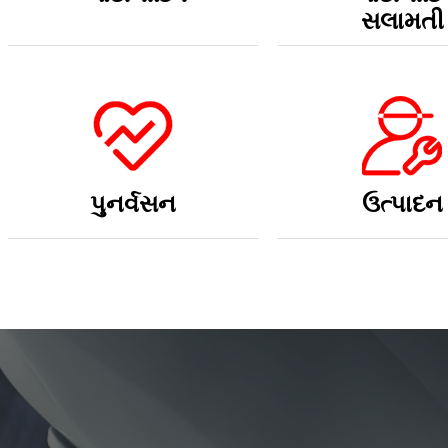
પુનર્વસન
ઉત્પાદન