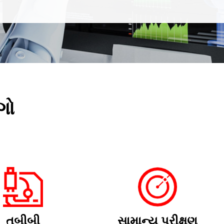
ગો
તબીબી
સામાન્ય પરીક્ષણ