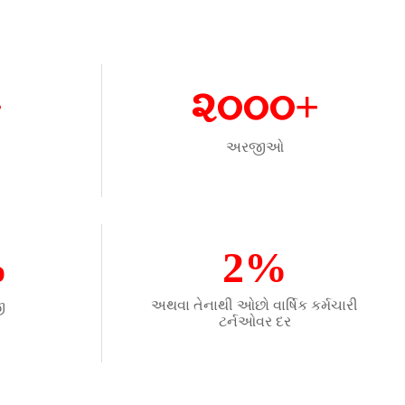
+
૨૦૦૦+
અરજીઓ
%
2%
અથવા તેનાથી ઓછો વાર્ષિક કર્મચારી
ી
ટર્નઓવર દર