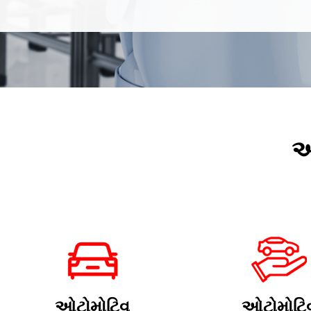
અ
ઓટોમોટિવ
ઓટોમોટિ
સલામતી