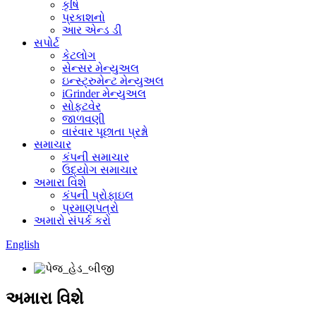
કૃષિ
પ્રકાશનો
આર એન્ડ ડી
સપોર્ટ
કેટલોગ
સેન્સર મેન્યુઅલ
ઇન્સ્ટ્રુમેન્ટ મેન્યુઅલ
iGrinder મેન્યુઅલ
સોફ્ટવેર
જાળવણી
વારંવાર પૂછાતા પ્રશ્નો
સમાચાર
કંપની સમાચાર
ઉદ્યોગ સમાચાર
અમારા વિશે
કંપની પ્રોફાઇલ
પ્રમાણપત્રો
અમારો સંપર્ક કરો
English
અમારા વિશે