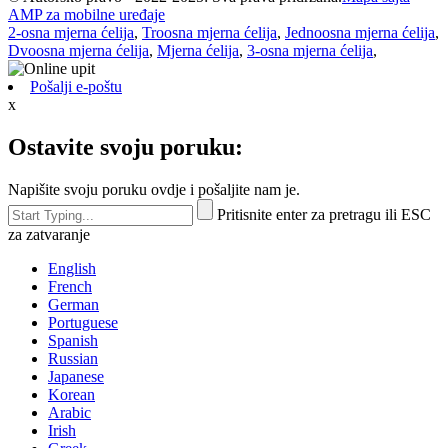
2-osna mjerna ćelija
,
Troosna mjerna ćelija
,
Jednoosna mjerna ćelija
,
Dvoosna mjerna ćelija
,
Mjerna ćelija
,
3-osna mjerna ćelija
,
Pošalji e-poštu
x
Ostavite svoju poruku:
Napišite svoju poruku ovdje i pošaljite nam je.
Pritisnite enter za pretragu ili ESC
za zatvaranje
English
French
German
Portuguese
Spanish
Russian
Japanese
Korean
Arabic
Irish
Greek