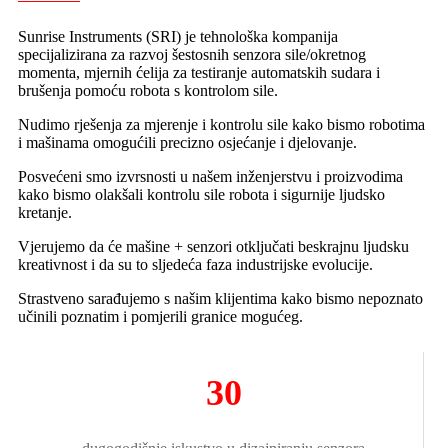
Sunrise Instruments (SRI) je tehnološka kompanija
specijalizirana za razvoj šestosnih senzora sile/okretnog
momenta, mjernih ćelija za testiranje automatskih sudara i
brušenja pomoću robota s kontrolom sile.
Nudimo rješenja za mjerenje i kontrolu sile kako bismo robotima
i mašinama omogućili precizno osjećanje i djelovanje.
Posvećeni smo izvrsnosti u našem inženjerstvu i proizvodima
kako bismo olakšali kontrolu sile robota i sigurnije ljudsko
kretanje.
Vjerujemo da će mašine + senzori otključati beskrajnu ljudsku
kreativnost i da su to sljedeća faza industrijske evolucije.
Strastveno sarađujemo s našim klijentima kako bismo nepoznato
učinili poznatim i pomjerili granice mogućeg.
30