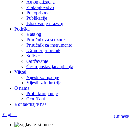
Automatizacija
Zrakoplovstvo
Poljoprivreda
Publikacije
Istraživanje i razvoj
Podrška
Katalog
Priručnik za senzore
Priručnik za instrumente
iGrinder priručnik
Softver
Održavanje
Često postavljana pitanja
Vijesti
Vijesti kompanije
Vijesti iz industrije
O nama
Profil kompanije
Certifikati
Kontaktirajte nas
English
Chinese