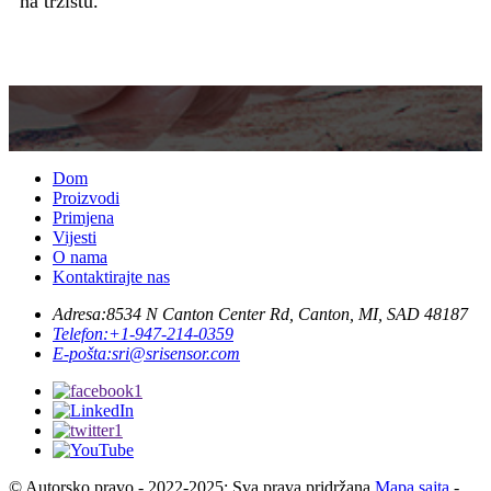
Dom
Proizvodi
Primjena
Vijesti
O nama
Kontaktirajte nas
Adresa:
8534 N Canton Center Rd, Canton, MI, SAD 48187
Telefon:
+1-947-214-0359
E-pošta:
sri@srisensor.com
© Autorsko pravo - 2022-2025: Sva prava pridržana.
Mapa sajta
-
AMP za mobilne uređaje