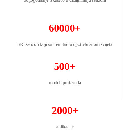
dugogodišnje iskustvo u dizajniranju senzora
60000+
SRI senzori koji su trenutno u upotrebi širom svijeta
500+
modeli proizvoda
2000+
aplikacije