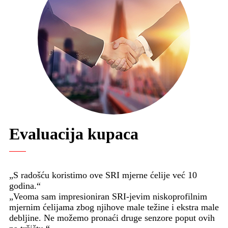
Evaluacija kupaca
„S radošću koristimo ove SRI mjerne ćelije već 10
godina.“
„Veoma sam impresioniran SRI-jevim niskoprofilnim
mjernim ćelijama zbog njihove male težine i ekstra male
debljine. Ne možemo pronaći druge senzore poput ovih
na tržištu.“