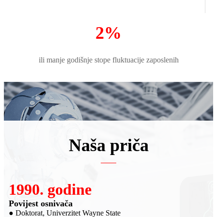
2%
ili manje godišnje stope fluktuacije zaposlenih
Naša priča
2007. godine
Osnivač SRI-a
● Istraživanje i razvoj