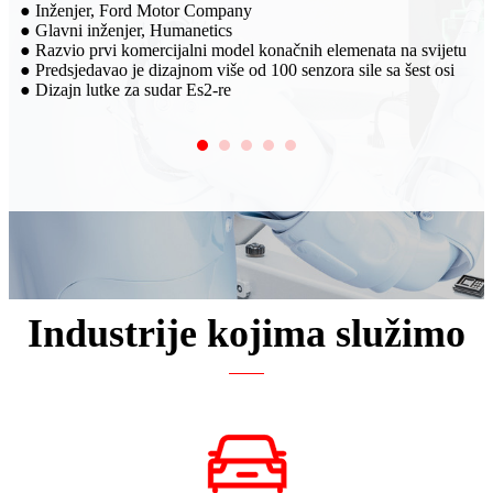
● Saradnja sa HUMANETICS-om. Višeosni senzori sile lutke za
sudar koju proizvodi SRI prodaju se širom svijeta
ijetu
● Sarađivao je sa automobilskim kompanijama kao što su GM,
 osi
SAIC i Volkswagen sa brendom SRI
Industrije kojima služimo