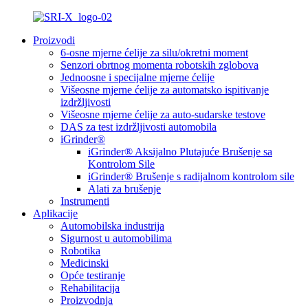
Proizvodi
6-osne mjerne ćelije za silu/okretni moment
Senzori obrtnog momenta robotskih zglobova
Jednoosne i specijalne mjerne ćelije
Višeosne mjerne ćelije za automatsko ispitivanje
izdržljivosti
Višeosne mjerne ćelije za auto-sudarske testove
DAS za test izdržljivosti automobila
iGrinder®
iGrinder® Aksijalno Plutajuće Brušenje sa
Kontrolom Sile
iGrinder® Brušenje s radijalnom kontrolom sile
Alati za brušenje
Instrumenti
Aplikacije
Automobilska industrija
Sigurnost u automobilima
Robotika
Medicinski
Opće testiranje
Rehabilitacija
Proizvodnja