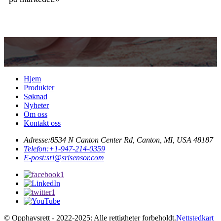
Hjem
Produkter
Søknad
Nyheter
Om oss
Kontakt oss
Adresse:
8534 N Canton Center Rd, Canton, MI, USA 48187
Telefon:
+1-947-214-0359
E-post:
sri@srisensor.com
© Opphavsrett - 2022-2025: Alle rettigheter forbeholdt.
Nettstedkart
-
AMP Mobil
2-akset lastcelle
,
Treakset lastcelle
,
Uniaksial lastcelle
,
Toakset