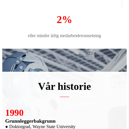
2%
eller mindre årlig medarbeideromsetning
Vår historie
2007
Grunnlegger SRI
G
● FoU
●