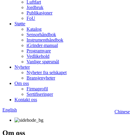
Luftfart
Jordbruk
Publikasjoner
FoU
Støtte
Katalog
Sensorhåndbok
Instrumenthåndbok
iGrinder-manual
Programvare
Vedlikehold
Vanlige spørsmål
Nyheter
Nyheter fra selskapet
Bransjenyheter
Om oss
Firmaprofil
Sertifiseringer
Kontakt oss
English
Chinese
Om oss