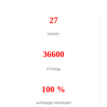
27
patenter
36600
2
ft
anlegg
100 %
uavhengige teknologier