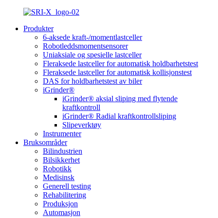
Produkter
6-aksede kraft-/momentlastceller
Robotleddsmomentsensorer
Uniaksiale og spesielle lastceller
Fleraksede lastceller for automatisk holdbarhetstest
Fleraksede lastceller for automatisk kollisjonstest
DAS for holdbarhetstest av biler
iGrinder®
iGrinder® aksial sliping med flytende
kraftkontroll
iGrinder® Radial kraftkontrollsliping
Slipeverktøy
Instrumenter
Bruksområder
Bilindustrien
Bilsikkerhet
Robotikk
Medisinsk
Generell testing
Rehabilitering
Produksjon
Automasjon