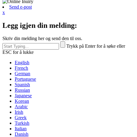
Send e-post
x
Legg igjen din melding:
Skriv din melding her og send den til oss.
Trykk på Enter for å søke eller
ESC for å lukke
English
French
German
Portuguese
Spanish
Russian
Japanese
Korean
Arabic
Irish
Greek
Turkish
Italian
Danish