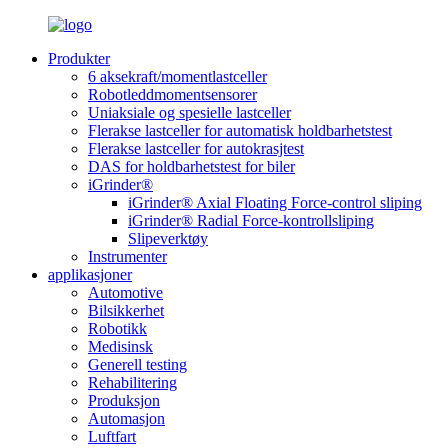
Produkter
6 aksekraft/momentlastceller
Robotleddmomentsensorer
Uniaksiale og spesielle lastceller
Flerakse lastceller for automatisk holdbarhetstest
Flerakse lastceller for autokrasjtest
DAS for holdbarhetstest for biler
iGrinder®
iGrinder® Axial Floating Force-control sliping
iGrinder® Radial Force-kontrollsliping
Slipeverktøy
Instrumenter
applikasjoner
Automotive
Bilsikkerhet
Robotikk
Medisinsk
Generell testing
Rehabilitering
Produksjon
Automasjon
Luftfart