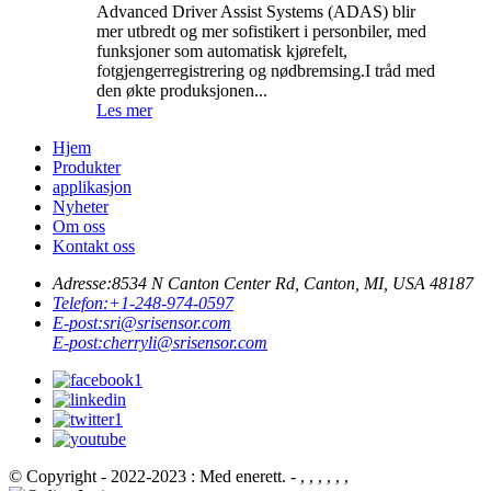
Advanced Driver Assist Systems (ADAS) blir
mer utbredt og mer sofistikert i personbiler, med
funksjoner som automatisk kjørefelt,
fotgjengerregistrering og nødbremsing.I tråd med
den økte produksjonen...
Les mer
Hjem
Produkter
applikasjon
Nyheter
Om oss
Kontakt oss
Adresse:
8534 N Canton Center Rd, Canton, MI, USA 48187
Telefon:
+1-248-974-0597
E-post:
sri@srisensor.com
E-post:
cherryli@srisensor.com
© Copyright - 2022-2023 : Med enerett. - , , , , , ,