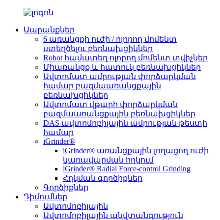
Ապրանքներ
6 առանցքի ուժի / ոլորող մոմենտ
ստեղծելու բեռնախցիկներ
Robot համատեղ ոլորող մոմենտ տվիչներ
Միառանցք և հատուկ բեռնախցիկներ
Ավտոմատ ամրության փորձարկման
համար բազմաառանցքային
բեռնախցիկներ
Ավտոմատ վթարի փորձարկման
բազմաառանցքային բեռնախցիկներ
DAS ավտոմոբիլային ամրության թեստի
համար
iGrinder®
iGrinder® առանցքային լողացող ուժի
կառավարման հղկում
iGrinder® Radial Force-control Grinding
Հղկման գործիքներ
Գործիքներ
Դիմումներ
Ավտոմոբիլային
Ավտոմոբիլային անվտանգություն