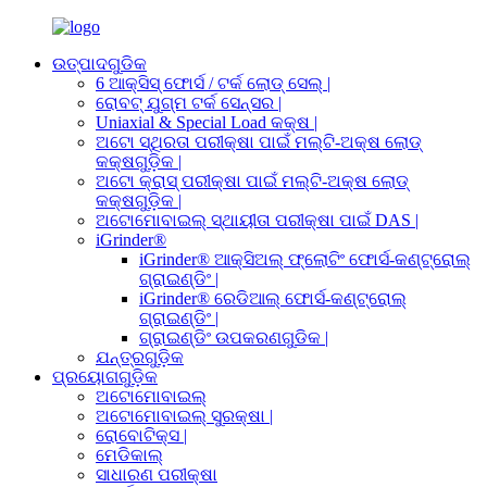
ଉତ୍ପାଦଗୁଡିକ
6 ଆକ୍ସିସ୍ ଫୋର୍ସ / ଟର୍କ ଲୋଡ୍ ସେଲ୍ |
ରୋବଟ୍ ଯୁଗ୍ମ ଟର୍କ ସେନ୍ସର |
Uniaxial & Special Load କକ୍ଷ |
ଅଟୋ ସ୍ଥିରତା ପରୀକ୍ଷା ପାଇଁ ମଲ୍ଟି-ଅକ୍ଷ ଲୋଡ୍
କକ୍ଷଗୁଡ଼ିକ |
ଅଟୋ କ୍ରାସ୍ ପରୀକ୍ଷା ପାଇଁ ମଲ୍ଟି-ଅକ୍ଷ ଲୋଡ୍
କକ୍ଷଗୁଡ଼ିକ |
ଅଟୋମୋବାଇଲ୍ ସ୍ଥାୟୀତା ପରୀକ୍ଷା ପାଇଁ DAS |
iGrinder®
iGrinder® ଆକ୍ସିଅଲ୍ ଫ୍ଲୋଟିଂ ଫୋର୍ସ-କଣ୍ଟ୍ରୋଲ୍
ଗ୍ରାଇଣ୍ଡିଂ |
iGrinder® ରେଡିଆଲ୍ ଫୋର୍ସ-କଣ୍ଟ୍ରୋଲ୍
ଗ୍ରାଇଣ୍ଡିଂ |
ଗ୍ରାଇଣ୍ଡିଂ ଉପକରଣଗୁଡିକ |
ଯନ୍ତ୍ରଗୁଡ଼ିକ
ପ୍ରୟୋଗଗୁଡ଼ିକ
ଅଟୋମୋବାଇଲ୍
ଅଟୋମୋବାଇଲ୍ ସୁରକ୍ଷା |
ରୋବୋଟିକ୍ସ |
ମେଡିକାଲ୍
ସାଧାରଣ ପରୀକ୍ଷା