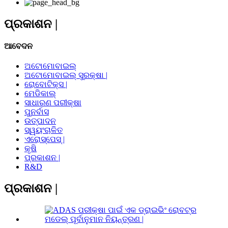
ପ୍ରକାଶନ |
ଆବେଦନ
ଅଟୋମୋବାଇଲ୍
ଅଟୋମୋବାଇଲ୍ ସୁରକ୍ଷା |
ରୋବୋଟିକ୍ସ |
ମେଡିକାଲ୍
ସାଧାରଣ ପରୀକ୍ଷା
ପୁନର୍ବାସ
ଉତ୍ପାଦନ
ସ୍ୱୟଂଚାଳିତ
ଏରୋସ୍ପେସ୍ |
କୃଷି
ପ୍ରକାଶନ |
R&D
ପ୍ରକାଶନ |