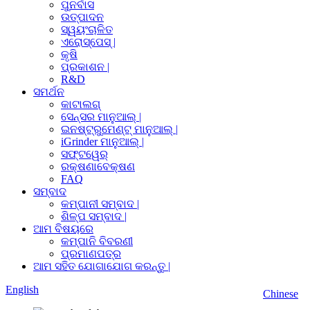
ପୁନର୍ବାସ
ଉତ୍ପାଦନ
ସ୍ୱୟଂଚାଳିତ
ଏରୋସ୍ପେସ୍ |
କୃଷି
ପ୍ରକାଶନ |
R&D
ସମର୍ଥନ
କାଟାଲଗ୍
ସେନ୍ସର ମାନୁଆଲ୍ |
ଇନଷ୍ଟ୍ରୁମେଣ୍ଟ୍ ମାନୁଆଲ୍ |
iGrinder ମାନୁଆଲ୍ |
ସଫ୍ଟୱେର୍
ରକ୍ଷଣାବେକ୍ଷଣ
FAQ
ସମ୍ବାଦ
କମ୍ପାନୀ ସମ୍ବାଦ |
ଶିଳ୍ପ ସମ୍ବାଦ |
ଆମ ବିଷୟରେ
କମ୍ପାନି ବିବରଣୀ
ପ୍ରମାଣପତ୍ର
ଆମ ସହିତ ଯୋଗାଯୋଗ କରନ୍ତୁ |
English
Chinese