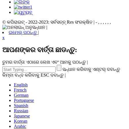
© କପିରାଇଟ୍ - 2022-2023: ସର୍ବସତ୍ତ୍ Res ସଂରକ୍ଷିତ | - , , , , , ,
ଇମେଲ୍ ପଠାନ୍ତୁ |
x
ଆପଣଙ୍କର ବାର୍ତ୍ତା ଛାଡନ୍ତୁ:
ତୁମର ବାର୍ତ୍ତା ଏଠାରେ ଲେଖ ଏବଂ ଆମକୁ ପଠାନ୍ତୁ |
ସନ୍ଧାନ କରିବାକୁ ଏଣ୍ଟର୍ ଦବାନ୍ତୁ
କିମ୍ବା ବନ୍ଦ କରିବାକୁ ESC ଦବାନ୍ତୁ |
English
French
German
Portuguese
Spanish
Russian
Japanese
Korean
Arabic