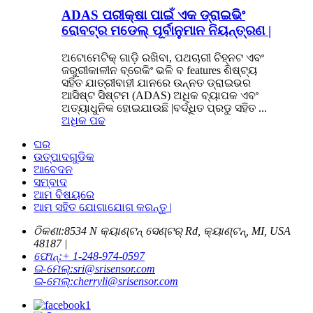
ADAS ପରୀକ୍ଷା ପାଇଁ ଏକ ଡ୍ରାଇଭିଂ
ରୋବଟ୍ର ମଡେଲ୍ ପୂର୍ବାନୁମାନ ନିୟନ୍ତ୍ରଣ |
ଅଟୋମେଟିକ୍ ଗାଡ଼ି ରଖିବା, ପଥଚାରୀ ଚିହ୍ନଟ ଏବଂ
ଜରୁରୀକାଳୀନ ବ୍ରେକିଂ ଭଳି ବ features ଶିଷ୍ଟ୍ୟ
ସହିତ ଯାତ୍ରୀବାହୀ ଯାନରେ ଉନ୍ନତ ଡ୍ରାଇଭର
ଆସିଷ୍ଟ ସିଷ୍ଟମ (ADAS) ଅଧିକ ବ୍ୟାପକ ଏବଂ
ଅତ୍ୟାଧୁନିକ ହୋଇଯାଉଛି |ବର୍ଦ୍ଧିତ ପ୍ରଡୁ ସହିତ ...
ଅଧିକ ପଢ
ଘର
ଉତ୍ପାଦଗୁଡିକ
ଆବେଦନ
ସମ୍ବାଦ
ଆମ ବିଷୟରେ
ଆମ ସହିତ ଯୋଗାଯୋଗ କରନ୍ତୁ |
ଠିକଣା:
8534 N କ୍ୟାଣ୍ଟନ୍ ସେଣ୍ଟର୍ Rd, କ୍ୟାଣ୍ଟନ୍, MI, USA
48187 |
ଫୋନ୍:
+ 1-248-974-0597
ଇ-ମେଲ୍:
sri@srisensor.com
ଇ-ମେଲ୍:
cherryli@srisensor.com