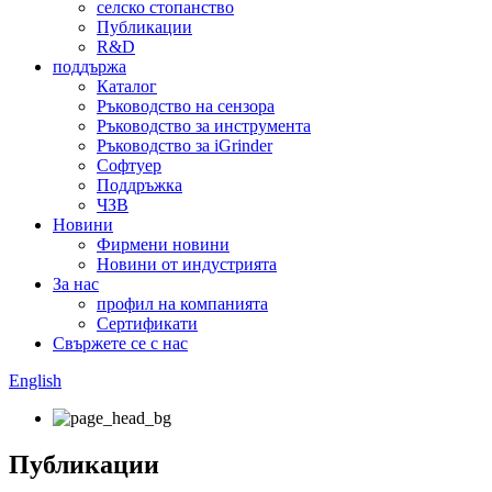
селско стопанство
Публикации
R&D
поддържа
Каталог
Ръководство на сензора
Ръководство за инструмента
Ръководство за iGrinder
Софтуер
Поддръжка
ЧЗВ
Новини
Фирмени новини
Новини от индустрията
За нас
профил на компанията
Сертификати
Свържете се с нас
English
Публикации