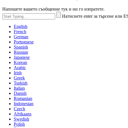
Напишете вашето съобщение тук и ни го изпратете.
Натиснете enter за търсене или E
English
French
German
Portuguese
Spanish
Russian
Japanese
Korean
Arabic
Irish
Greek
Turkish
Italian
Danish
Romanian
Indonesian
Czech
Afrikaans
Swedish
Polish