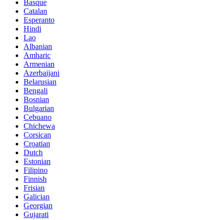
Basque
Catalan
Esperanto
Hindi
Lao
Albanian
Amharic
Armenian
Azerbaijani
Belarusian
Bengali
Bosnian
Bulgarian
Cebuano
Chichewa
Corsican
Croatian
Dutch
Estonian
Filipino
Finnish
Frisian
Galician
Georgian
Gujarati