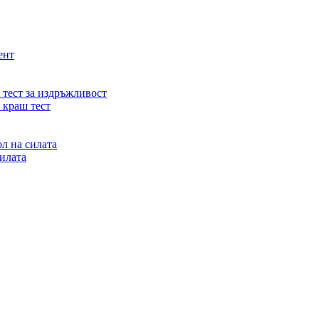
ент
тест за издръжливост
 краш тест
л на силата
илата