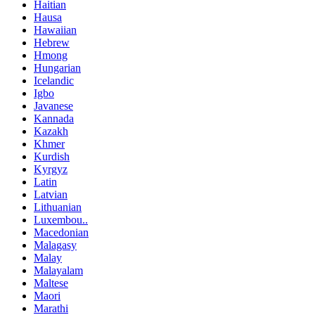
Haitian
Hausa
Hawaiian
Hebrew
Hmong
Hungarian
Icelandic
Igbo
Javanese
Kannada
Kazakh
Khmer
Kurdish
Kyrgyz
Latin
Latvian
Lithuanian
Luxembou..
Macedonian
Malagasy
Malay
Malayalam
Maltese
Maori
Marathi