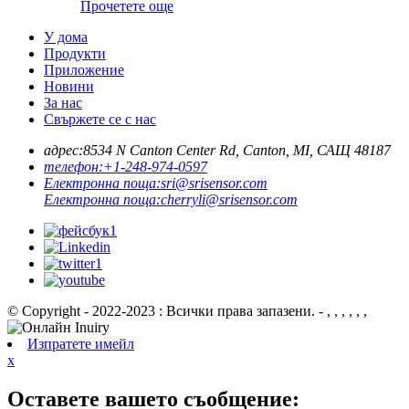
Прочетете още
У дома
Продукти
Приложение
Новини
За нас
Свържете се с нас
адрес:
8534 N Canton Center Rd, Canton, MI, САЩ 48187
телефон:
+1-248-974-0597
Електронна поща:
sri@srisensor.com
Електронна поща:
cherryli@srisensor.com
© Copyright - 2022-2023 : Всички права запазени. - , , , , , ,
Изпратете имейл
x
Оставете вашето съобщение: