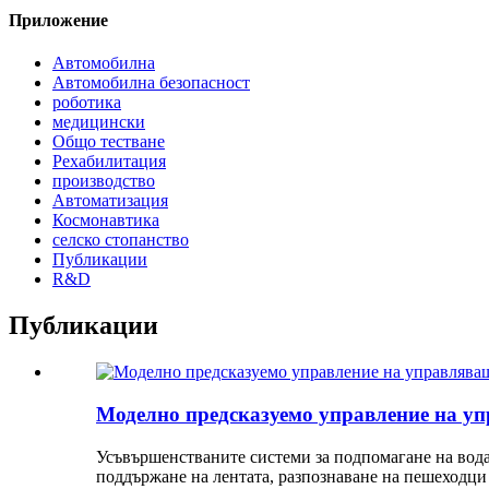
Приложение
Автомобилна
Автомобилна безопасност
роботика
медицински
Общо тестване
Рехабилитация
производство
Автоматизация
Космонавтика
селско стопанство
Публикации
R&D
Публикации
Моделно предсказуемо управление на уп
Усъвършенстваните системи за подпомагане на вода
поддържане на лентата, разпознаване на пешеходци 