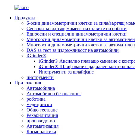
Продукти
6-осни динамометрични клетки за сила/въртящ мом
Сензори за въртящ момент на ставите на роботи
Едноосни и специални динамометрични клетки
Многоосни динамометрични клетки за автоматичен 
Многоосни динамометрични клетки за автоматичен
DAS за тест за издръжливост на автомобили
iGrinder®
iGrinder® Аксиално плаващо смилане с контро
iGrinder® Шлифоване с радиален контрол на с
Инструменти за шлайфане
инструменти
Приложения
Автомобилна
Автомобилна безопасност
роботика
медицински
Общо тестване
Рехабилитация
производство
Автоматизация
Космонавтика