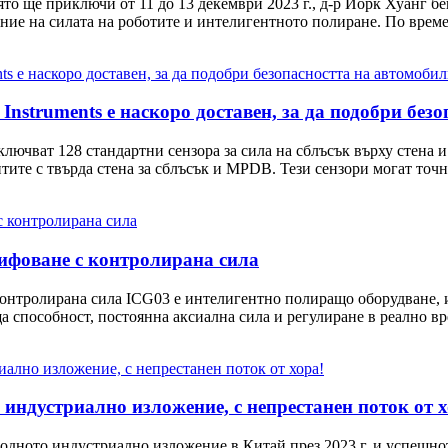
о ще приключи от 11 до 13 декември 2023 г., д-р Йорк Хуанг бе
ие на силата на роботите и интелигентното полиране. По време 
 Instruments е наскоро доставен, за да подобри без
ключват 128 стандартни сензора за сила на сблъсък върху стена и
тите с твърда стена за сблъсък и MPDB. Тези сензори могат точно
ифоване с контролирана сила
онтролирана сила ICG03 е интелигентно полиращо оборудване, и
ща способност, постоянна аксиална сила и регулиране в реално в
индустриално изложение, с непрестанен поток от х
ото индустриално изложение в Китай през 2023 г. и успешното 