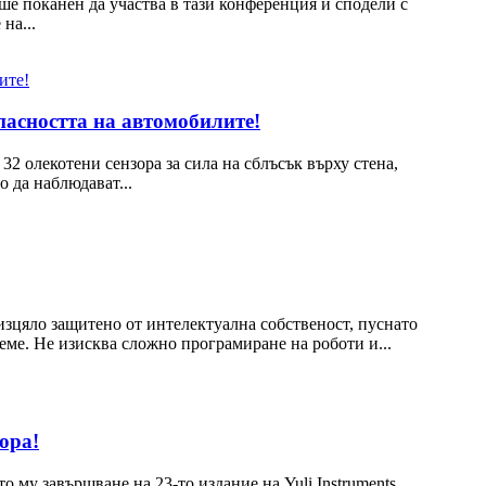
ше поканен да участва в тази конференция и сподели с
на...
опасността на автомобилите!
 32 олекотени сензора за сила на сблъсък върху стена,
 да наблюдават...
зцяло защитено от интелектуална собственост, пуснато
реме. Не изисква сложно програмиране на роботи и...
ора!
му завършване на 23-то издание на Yuli Instruments