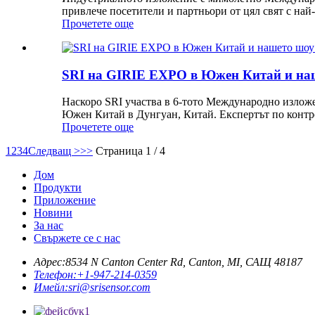
привлече посетители и партньори от цял ​​свят с н
Прочетете още
SRI на GIRIE EXPO в Южен Китай и на
Наскоро SRI участва в 6-тото Международно изложе
Южен Китай в Дунгуан, Китай. Експертът по контро
Прочетете още
1
2
3
4
Следващ >
>>
Страница 1 / 4
Дом
Продукти
Приложение
Новини
За нас
Свържете се с нас
Адрес:
8534 N Canton Center Rd, Canton, MI, САЩ 48187
Телефон:
+1-947-214-0359
Имейл:
sri@srisensor.com