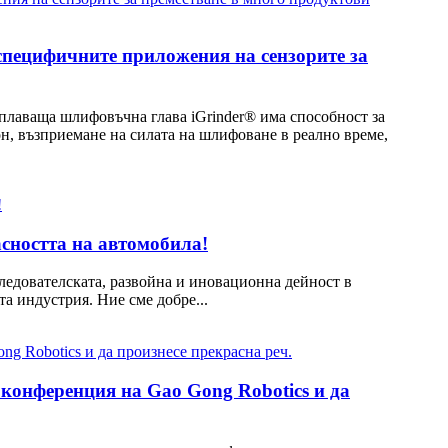
 специфичните приложения на сензорите за
плаваща шлифовъчна глава iGrinder® има способност за
он, възприемане на силата на шлифоване в реално време,
асността на автомобила!
следователската, развойна и иновационна дейност в
а индустрия. Ние сме добре...
а конференция на Gao Gong Robotics и да