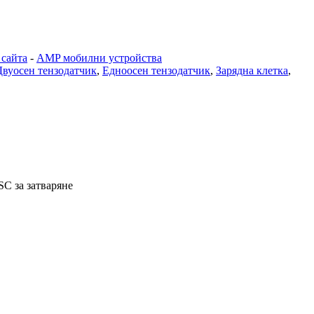
 сайта
-
AMP мобилни устройства
Двуосен тензодатчик
,
Едноосен тензодатчик
,
Зарядна клетка
,
SC за затваряне