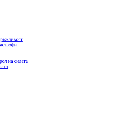
дръжливост
тастрофи
рол на силата
лата