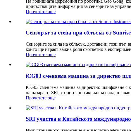
На годишната церемония по роботика Gao Gong, коят
присъстващите информация за сензорите за управлен
Прочетете още
Сензорът за стена при сблъсък от Sunrise
Сензорите за сила на сблъсък, доставени този път, в
които ще играят важна роля съответно в експеримен
Прочетете още
iCG03 сменяема машина за директно шл
ICG03 сменяема машина за директно шлифоване с к
на пазара от SRI, с постоянна аксиална сила, плава
Прочетете още
SRI участва в Китайското международно 
Индустриалното изложение е мимолетно Международн