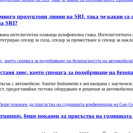
в много продуктови линии на SRI, така че какви са
на SRI?
ована интелигентна плаваща шлифовъчна глава. Интелигентната 
егриран сензор за сила, сензор за преместване и сензор за накл
ставя днес, което спомага за подобряване на безоп
лъсък с автомобили. Sunrise Instruments е ангажирана с научноиз
ст, предоставяйки тестово оборудване и решения за автомобилнат
struments, беше поканен да присъства на годишнат