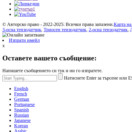
© Авторско право - 2022-2025: Всички права запазени.
Карта на
3-осна тензодатчик
,
Триосен тензодатчик
,
2-осна тензодатчик
,
Изпрати имейл
x
Оставете вашето съобщение:
Напишете съобщението си тук и ни го изпратете.
Натиснете Enter за търсене или E
English
French
German
Portuguese
Spanish
Russian
Japanese
Korean
Arabic