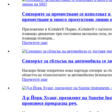
Сензорите за преместване се използват 
преместване в много продуктови линии 
Приложение в iGrinder® Първо, iGrinder® е патент
плаващо движение при постоянна аксиална сила, инт
плаваща позиция...
Прочетете още
Сензорът за сблъсък на автомобила се до
Наскоро беше изпратена нова партида сензори за сб
областта на технологиите за автомобилна безопасно
Прочетете още
Д-р Йорк Хуанг, президент на Sunrise In
произнесе прекрасна реч.