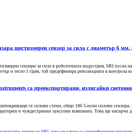
ара шестизмерен сензор за сила с диаметър 6 мм, с
измерни сензори за сила в роботичната индустрия, SRI пусна на
тър и тегло 1 грам, той предефинира революцията в контрола на
e Instruments са преекспортирани, издигайки светов
припокриващи се силови стени, общо 186 5-осни силови сензора, з
оратории и чуждестранни луксозни компании. Това ще насърчи д