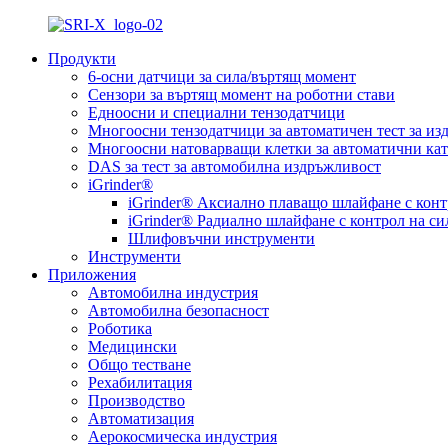
Продукти
6-осни датчици за сила/въртящ момент
Сензори за въртящ момент на роботни стави
Едноосни и специални тензодатчици
Многоосни тензодатчици за автоматичен тест за из
Многоосни натоварващи клетки за автоматични ка
DAS за тест за автомобилна издръжливост
iGrinder®
iGrinder® Аксиално плаващо шлайфане с конт
iGrinder® Радиално шлайфане с контрол на си
Шлифовъчни инструменти
Инструменти
Приложения
Автомобилна индустрия
Автомобилна безопасност
Роботика
Медицински
Общо тестване
Рехабилитация
Производство
Автоматизация
Аерокосмическа индустрия