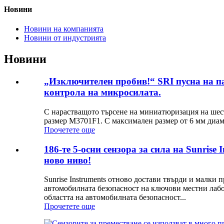
Новини
Новини на компанията
Новини от индустрията
Новини
„Изключителен пробив!“ SRI пусна на паз
контрола на микросилата.
С нарастващото търсене на миниатюризация на шест
размер M3701F1. С максимален размер от 6 мм диаме
Прочетете още
186-те 5-осни сензора за сила на Sunris
ново ниво!
Sunrise Instruments отново достави твърди и малки 
автомобилната безопасност на ключови местни лаб
областта на автомобилната безопасност...
Прочетете още