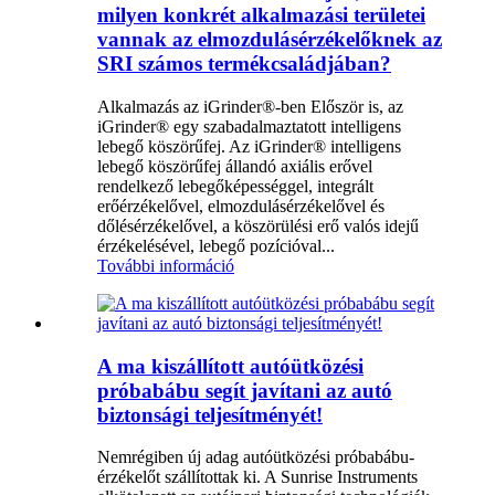
milyen konkrét alkalmazási területei
vannak az elmozdulásérzékelőknek az
SRI számos termékcsaládjában?
Alkalmazás az iGrinder®-ben Először is, az
iGrinder® egy szabadalmaztatott intelligens
lebegő köszörűfej. Az iGrinder® intelligens
lebegő köszörűfej állandó axiális erővel
rendelkező lebegőképességgel, integrált
erőérzékelővel, elmozdulásérzékelővel és
dőlésérzékelővel, a köszörülési erő valós idejű
érzékelésével, lebegő pozícióval...
További információ
A ma kiszállított autóütközési
próbabábu segít javítani az autó
biztonsági teljesítményét!
Nemrégiben új adag autóütközési próbabábu-
érzékelőt szállítottak ki. A Sunrise Instruments