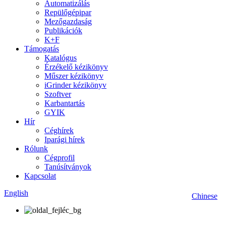
Automatizálás
Repülőgépipar
Mezőgazdaság
Publikációk
K+F
Támogatás
Katalógus
Érzékelő kézikönyv
Műszer kézikönyv
iGrinder kézikönyv
Szoftver
Karbantartás
GYIK
Hír
Céghírek
Iparági hírek
Rólunk
Cégprofil
Tanúsítványok
Kapcsolat
English
Chinese