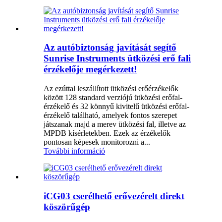
Az autóbiztonság javítását segítő
Sunrise Instruments ütközési erő fali
érzékelője megérkezett!
Az ezúttal leszállított ütközési erőérzékelők
között 128 standard verziójú ütközési erőfal-
érzékelő és 32 könnyű kivitelű ütközési erőfal-
érzékelő található, amelyek fontos szerepet
játszanak majd a merev ütközési fal, illetve az
MPDB kísérletekben. Ezek az érzékelők
pontosan képesek monitorozni a...
További információ
iCG03 cserélhető erővezérelt direkt
köszörűgép