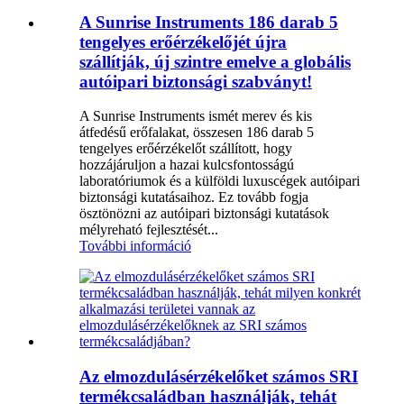
A Sunrise Instruments 186 darab 5
tengelyes erőérzékelőjét újra
szállítják, új szintre emelve a globális
autóipari biztonsági szabványt!
A Sunrise Instruments ismét merev és kis
átfedésű erőfalakat, összesen 186 darab 5
tengelyes erőérzékelőt szállított, hogy
hozzájáruljon a hazai kulcsfontosságú
laboratóriumok és a külföldi luxuscégek autóipari
biztonsági kutatásaihoz. Ez tovább fogja
ösztönözni az autóipari biztonsági kutatások
mélyreható fejlesztését...
További információ
Az elmozdulásérzékelőket számos SRI
termékcsaládban használják, tehát