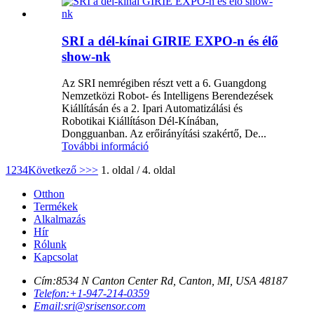
SRI a dél-kínai GIRIE EXPO-n és élő
show-nk
Az SRI nemrégiben részt vett a 6. Guangdong
Nemzetközi Robot- és Intelligens Berendezések
Kiállításán és a 2. Ipari Automatizálási és
Robotikai Kiállításon Dél-Kínában,
Dongguanban. Az erőirányítási szakértő, De...
További információ
1
2
3
4
Következő >
>>
1. oldal / 4. oldal
Otthon
Termékek
Alkalmazás
Hír
Rólunk
Kapcsolat
Cím:
8534 N Canton Center Rd, Canton, MI, USA 48187
Telefon:
+1-947-214-0359
Email:
sri@srisensor.com