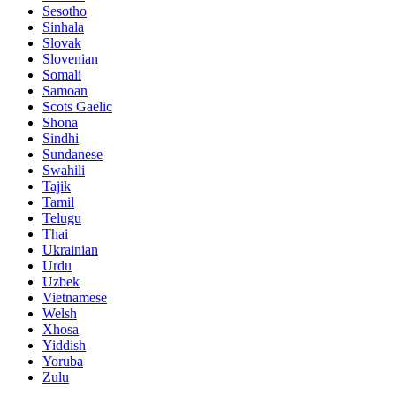
Sesotho
Sinhala
Slovak
Slovenian
Somali
Samoan
Scots Gaelic
Shona
Sindhi
Sundanese
Swahili
Tajik
Tamil
Telugu
Thai
Ukrainian
Urdu
Uzbek
Vietnamese
Welsh
Xhosa
Yiddish
Yoruba
Zulu