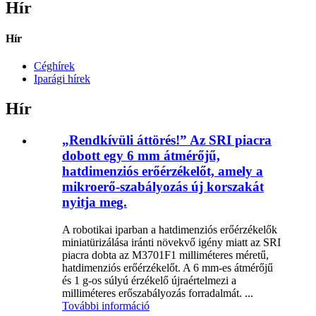
Hír
Hír
Céghírek
Iparági hírek
Hír
„Rendkívüli áttörés!” Az SRI piacra
dobott egy 6 mm átmérőjű,
hatdimenziós erőérzékelőt, amely a
mikroerő-szabályozás új korszakát
nyitja meg.
A robotikai iparban a hatdimenziós erőérzékelők
miniatürizálása iránti növekvő igény miatt az SRI
piacra dobta az M3701F1 milliméteres méretű,
hatdimenziós erőérzékelőt. A 6 mm-es átmérőjű
és 1 g-os súlyú érzékelő újraértelmezi a
milliméteres erőszabályozás forradalmát. ...
További információ