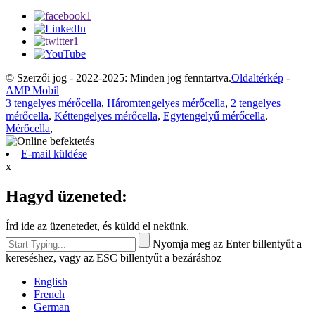
© Szerzői jog - 2022-2025: Minden jog fenntartva.
Oldaltérkép
-
AMP Mobil
3 tengelyes mérőcella
,
Háromtengelyes mérőcella
,
2 tengelyes
mérőcella
,
Kéttengelyes mérőcella
,
Egytengelyű mérőcella
,
Mérőcella
,
E-mail küldése
x
Hagyd üzeneted:
Írd ide az üzenetedet, és küldd el nekünk.
Nyomja meg az Enter billentyűt a
kereséshez, vagy az ESC billentyűt a bezáráshoz
English
French
German