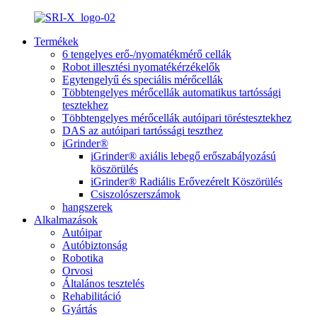
Termékek
6 tengelyes erő-/nyomatékmérő cellák
Robot illesztési nyomatékérzékelők
Egytengelyű és speciális mérőcellák
Többtengelyes mérőcellák automatikus tartóssági
tesztekhez
Többtengelyes mérőcellák autóipari töréstesztekhez
DAS az autóipari tartóssági teszthez
iGrinder®
iGrinder® axiális lebegő erőszabályozású
köszörülés
iGrinder® Radiális Erővezérelt Köszörülés
Csiszolószerszámok
hangszerek
Alkalmazások
Autóipar
Autóbiztonság
Robotika
Orvosi
Általános tesztelés
Rehabilitáció
Gyártás