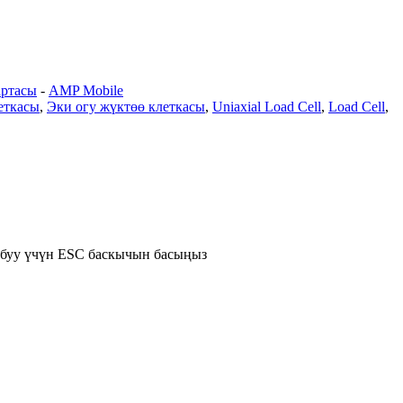
артасы
-
AMP Mobile
еткасы
,
Эки огу жүктөө клеткасы
,
Uniaxial Load Cell
,
Load Cell
,
абуу үчүн ESC баскычын басыңыз