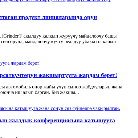
птөгөн продукт линияларында орун
ш. iGrinder® акылдуу калкып жүрүүчү майдалоочу башы
сенсоруна, майдалоочу күчтү реалдуу убакытта кабыл
өрсөткүчтөрүн жакшыртууга жардам берет!
ясы автомобиль өнөр жайы үчүн сыноо жабдууларын жана
оюнча иш алып барган. Биз жакшы...
сынын жылдык конференциясына катышууга