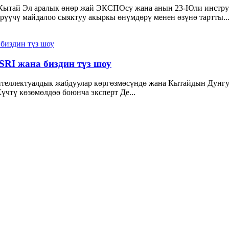
Кытай Эл аралык өнөр жай ЭКСПОсу жана анын 23-Юли инстру
үүчү майдалоо сыяктуу акыркы өнүмдөрү менен өзүнө тартты..
RI жана биздин түз шоу
интеллектуалдык жабдуулар көргөзмөсүндө жана Кытайдын Дунг
үчтү көзөмөлдөө боюнча эксперт Де...