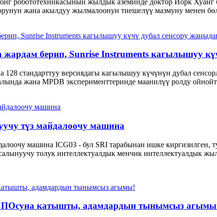
 Гонг робототехникасынын жылдык аземинде доктор Йорк Хуанг
лорунун жана акылдуу жылмалоонун тиешелүү мазмуну менен бөл
жардам берип, Sunrise Instruments кагылышуу кү
а 128 стандарттуу версиядагы кагылышуу күчүнүн дубал сенсо
алында жана MPDB эксперименттеринде маанилүү ролду ойнойт. Б
учу түз майдалоочу машина
лоочу машина ICG03 - бул SRI тарабынан ишке киргизилген, т
салынуучу толук интеллектуалдык менчик интеллектуалдык жылм
СПОсуна катышты, адамдардын тынымсыз агымы