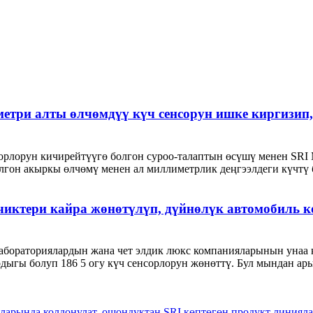
етри алты өлчөмдүү күч сенсорун ишке киргизип
сорлорун кичирейтүүгө болгон суроо-талаптын өсүшү менен SRI
лгон акыркы өлчөмү менен ал миллиметрлик деңгээлдеги күчтү 
датчиктери кайра жөнөтүлүп, дүйнөлүк автомобиль
ги лабораториялардын жана чет элдик люкс компанияларынын уна
рдыгы болуп 186 5 огу күч сенсорлорун жөнөттү. Бул мындан ар