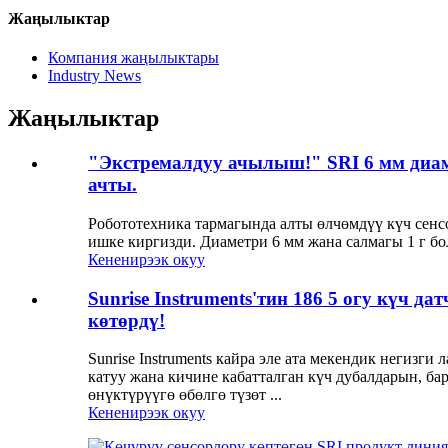
Жаңылыктар
Компания жаңылыктары
Industry News
Жаңылыктар
"Экстремалдуу ачылыш!" SRI 6 мм диам
ачты.
Робототехника тармагында алты өлчөмдүү күч сен
ишке киргизди. Диаметри 6 мм жана салмагы 1 г бо
Кененирээк окуу
Sunrise Instruments'тин 186 5 огу күч 
көтөрдү!
Sunrise Instruments кайра эле ата мекендик негиз
катуу жана кичине кабатталган күч дубалдарын, ба
өнүктүрүүгө өбөлгө түзөт ...
Кененирээк окуу