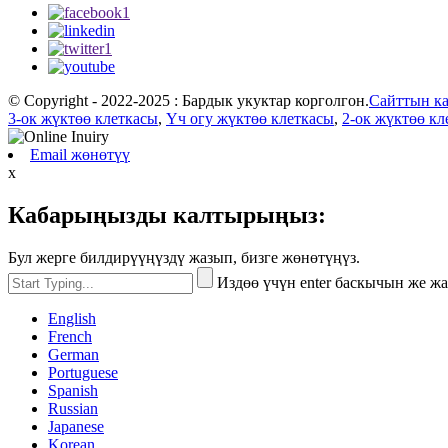
© Copyright - 2022-2025 : Бардык укуктар корголгон.
Сайттын к
3-ок жүктөө клеткасы
,
Үч огу жүктөө клеткасы
,
2-ок жүктөө кл
Email жөнөтүү
x
Кабарыңызды калтырыңыз:
Бул жерге билдирүүңүздү жазып, бизге жөнөтүңүз.
Издөө үчүн enter баскычын же ж
English
French
German
Portuguese
Spanish
Russian
Japanese
Korean