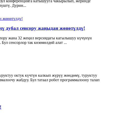
 бул конференцияга катышууга чакырылып, жеринде
үштү. Дурин...
чү дубал сенсору жаңыдан жөнөтүлдү!
рлору жана 32 жеңил версиядагы кагылышуу күчүнүн
ул сенсорлор так көзөмөлдөй алат ...
уруктуу октук күчтүн калкып жүрүү жөндөмү, туруктуу
алоочу жабдуу. Бул татаал робот программалоону талап
!