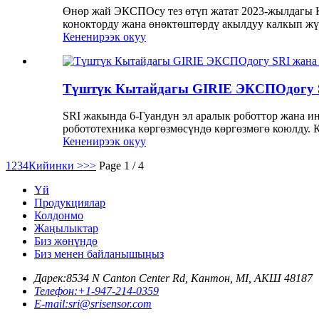
Өнөр жай ЭКСПОсу тез өтүп жатат 2023-жылдагы 
конокторду жана өнөктөштөрдү акылдуу калкып жүр
Кененирээк окуу
Түштүк Кытайдагы GIRIE ЭКСПОдогу S
SRI жакында 6-Гуандун эл аралык роботтор жана 
робототехника көргөзмөсүндө көргөзмөгө коюлду. К
Кененирээк окуу
1
2
3
4
Кийинки >
>>
Page 1 / 4
Үй
Продукциялар
Колдонмо
Жаңылыктар
Биз жөнүндө
Биз менен байланышыңыз
Дарек:
8534 N Canton Center Rd, Кантон, MI, АКШ 48187
Телефон:
+1-947-214-0359
E-mail:
sri@srisensor.com