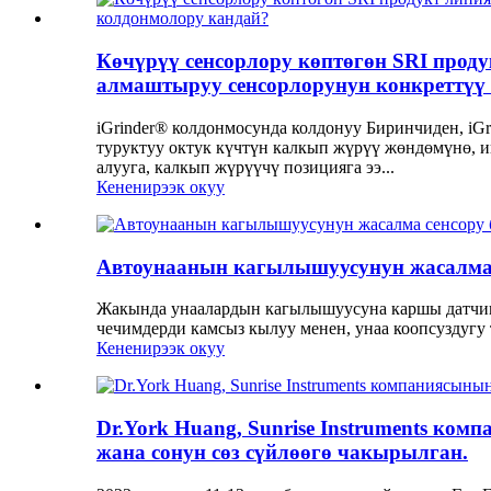
Көчүрүү сенсорлору көптөгөн SRI прод
алмаштыруу сенсорлорунун конкреттүү
iGrinder® колдонмосунда колдонуу Биринчиден, iG
туруктуу октук күчтүн калкып жүрүү жөндөмүнө, и
алууга, калкып жүрүүчү позицияга ээ...
Кененирээк окуу
Автоунаанын кагылышуусунун жасалма с
Жакында унаалардын кагылышуусуна каршы датчикт
чечимдерди камсыз кылуу менен, унаа коопсуздугу
Кененирээк окуу
Dr.York Huang, Sunrise Instruments к
жана сонун сөз сүйлөөгө чакырылган.