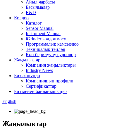
Айыл чарбасы
Басылмалар
R&D
Колдоо
Каталог
Sensor Manual
Instrument Manual
iGrinder колдонмосу
Программалык камсыздоо
Техникалык тейлөө
Көп берилүүчү суроолор
Жаңылыктар
Компания жаңылыктары
Industry News
Биз жөнүндө
Компаниянын профили
Сертификаттар
Биз менен байланышыңыз
English
Жаңылыктар