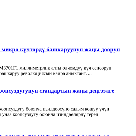
, микро күчтөрдү башкаруунун жаңы доорун
 M3701F1 миллиметрлик алты өлчөмдүү күч сенсорун
башкаруу революциясын кайра аныктайт. ...
 коопсуздугунун стандартын жаңы деңгээлге
а коопсуздугу боюнча изилдөөсүнө салым кошуу үчүн
ы унаа коопсуздугу боюнча изилдөөлөрдү терең