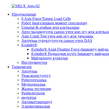
Продукциялар
6 Axis Force/Torque Load Cells
Робот биргелешкен момент сенсорлору
Uniaxial & атайын жүк клеткалары
Авто чыдамдуулук сыноо үчүн көп огу жүк клетка
Auto Crash Test үчүн көп огу жүк уячалары
Автоунаа туруктуулугун сыноо үчүн DAS
iGrinder®
iGrinder® Axial Floating Force-башкаруу майда
iGrinder® Радиалдык күчтү башкаруу майдало
Майдалоочу куралдар
Инструменттер
Тиркемелер
Автоунаа
Унаа коопсуздугу
Робототехника
Медициналык
Жалпы тестирлөө
Реабилитация
өндүрүш
Автоматташтыруу
Аэрокосмикалык