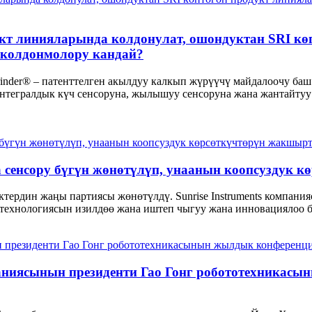
укт линияларында колдонулат, ошондуктан SRI кө
 колдонмолору кандай?
rinder® – патенттелген акылдуу калкып жүрүүчү майдалоочу ба
нтегралдык күч сенсоруна, жылышуу сенсоруна жана жантайтуу 
енсору бүгүн жөнөтүлүп, унаанын коопсуздук к
ердин жаңы партиясы жөнөтүлдү. Sunrise Instruments компани
 технологиясын изилдөө жана иштеп чыгуу жана инновациялоо б
омпаниясынын президенти Гао Гонг робототехника