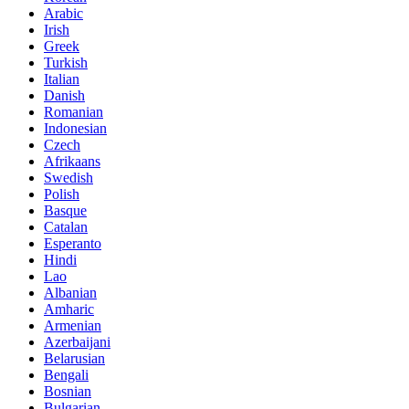
Arabic
Irish
Greek
Turkish
Italian
Danish
Romanian
Indonesian
Czech
Afrikaans
Swedish
Polish
Basque
Catalan
Esperanto
Hindi
Lao
Albanian
Amharic
Armenian
Azerbaijani
Belarusian
Bengali
Bosnian
Bulgarian