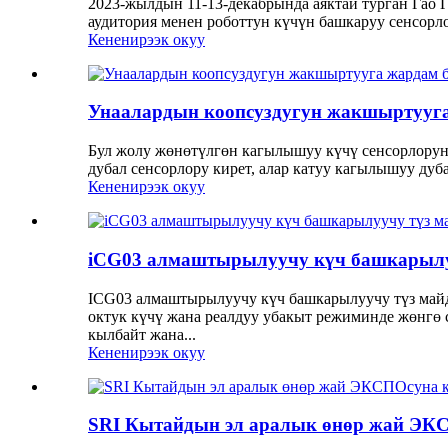
2023-жылдын 11-13-декабрында аяктай турган Гао
аудитория менен роботтун күчүн башкаруу сенсор
Кененирээк окуу
Унаалардын коопсуздугун жакшыртууга 
Бул жолу жөнөтүлгөн кагылышуу күчү сенсорлорун
дубал сенсорлору кирет, алар катуу кагылышуу дуб
Кененирээк окуу
iCG03 алмаштырылуучу күч башкарылу
ICG03 алмаштырылуучу күч башкарылуучу түз майда
октук күчү жана реалдуу убакыт режиминде жөнгө 
кылбайт жана...
Кененирээк окуу
SRI Кытайдын эл аралык өнөр жай ЭК