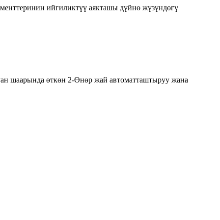
менттеринин ийгиликтүү аякташы дүйнө жүзүндөгү
.
уан шаарында өткөн 2-Өнөр жай автоматташтыруу жана