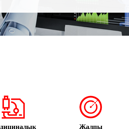
дициналык
Жалпы
тестирлөө