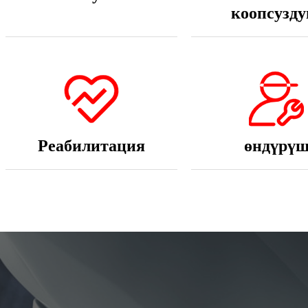
Реабилитация
өндүрү