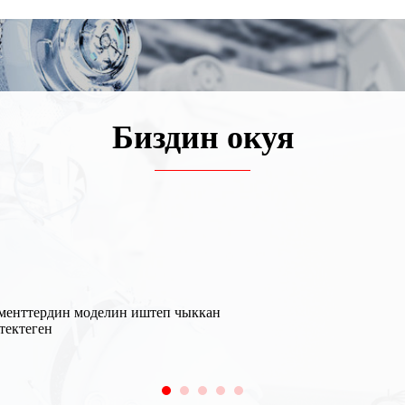
Биздин окуя
рүлгөн кагылышуу муляжынын көп октуу күч сенсорлору дүйн
 авто ишканалар менен кызматташкан