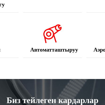
ш
Автоматташтыруу
Аэр
Биз тейлеген кардарлар