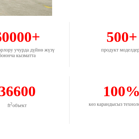
60000+
500+
орлору учурда дүйнө жүзү
продукт моделде
боюнча кызматта
36600
100
2
көз карандысыз технол
ft
объект