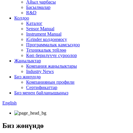
Айыл чарбасы
Басылмалар
R&D
Колдоо
Каталог
Sensor Manual
Instrument Manual
iGrinder колдонмосу
Программалык камсыздоо
Техникалык тейлөө
Көп берилүүчү суроолор
Жаңылыктар
Компания жаңылыктары
Industry News
Биз жөнүндө
Компаниянын профили
Сертификаттар
Биз менен байланышыңыз
English
Биз жөнүндө