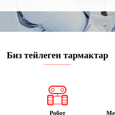
Биз тейлеген тармактар
Робот
Ме
гу