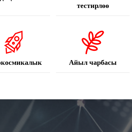
окосмикалык
Айыл чарбасы