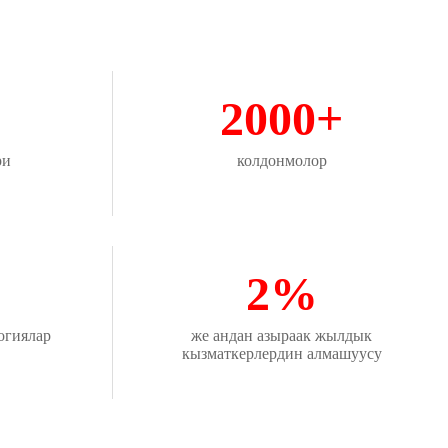
2000+
ри
колдонмолор
%
2%
огиялар
же андан азыраак жылдык
кызматкерлердин алмашуусу