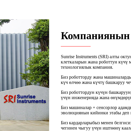
Компаниянын
Sunrise Instruments (SRI) алты о
клеткаларын жана роботтун күчү
технологиялык компания.
Биз роботторду жана машиналарды
күч өлчөө жана күчтү башкаруу ч
Биз роботтордун күчүн башкаруун
үчүн инженерияда жана өнүмдөрү
Биз машиналар + сенсорлор адам
эволюциянын кийинки этабы деп 
Биз кардарларыбыз менен белгиси
чегинен чыгуу үчүн иштөөнү каал