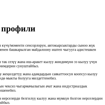
 профили
ктун күчү/моменти сенсорлорун, автокырсыктарды сыноо жүк
 менен башкарылган майдалоону иштеп чыгууга адистешкен
 так сезүү жана иш-аракет кылуу жөндөмүнө ээ кылуу үчүн
ечимдерин сунуштайбыз.
у жеңилдетүү жана адамдардын саякаттоосун коопсуз кылуу
ндө мыкты болууга милдеттенебиз.
дын чексиз чыгармачылыгын ачат жана индустриалдык
ишенебиз.
з нерселерди белгилүү кылуу жана мүмкүн болгон нерселердин
айбыз.