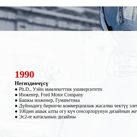
2007
Негиздөөчүсү SRI
● R&D
● ГУМАНЕТИКА менен кызматташуу. SRI тарабынан өндү
● SRI бренди менен GM, SAIC жана Volkswagen сыяктуу