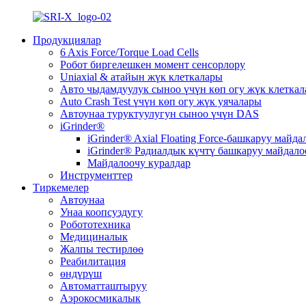
Продукциялар
6 Axis Force/Torque Load Cells
Робот биргелешкен момент сенсорлору
Uniaxial & атайын жүк клеткалары
Авто чыдамдуулук сыноо үчүн көп огу жүк клетка
Auto Crash Test үчүн көп огу жүк уячалары
Автоунаа туруктуулугун сыноо үчүн DAS
iGrinder®
iGrinder® Axial Floating Force-башкаруу майда
iGrinder® Радиалдык күчтү башкаруу майдало
Майдалоочу куралдар
Инструменттер
Тиркемелер
Автоунаа
Унаа коопсуздугу
Робототехника
Медициналык
Жалпы тестирлөө
Реабилитация
өндүрүш
Автоматташтыруу
Аэрокосмикалык