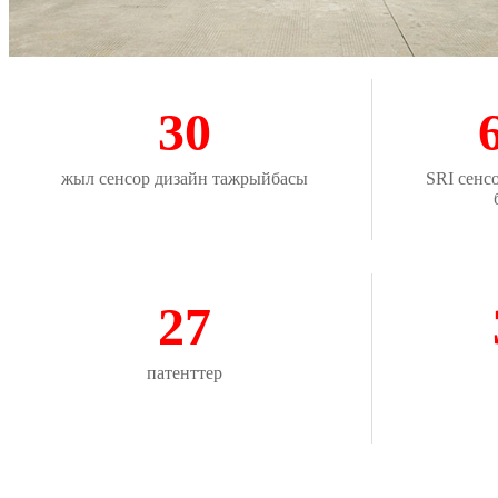
30
жыл сенсор дизайн тажрыйбасы
SRI сенс
27
патенттер