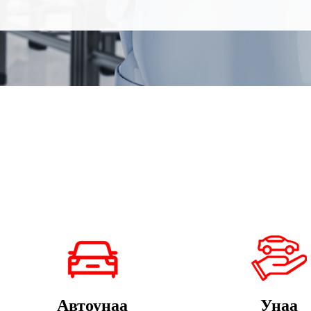
Автоунаа
Унаа
коопсузду