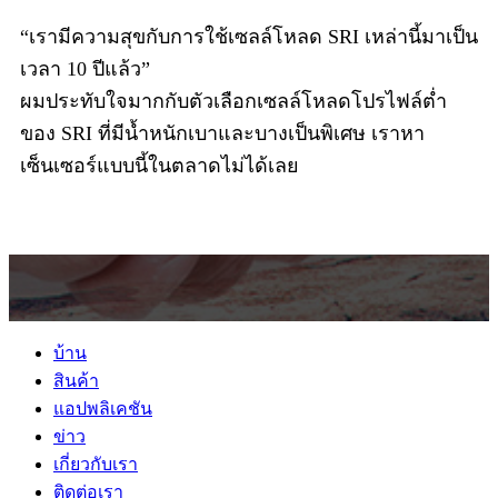
ผมประทับใจมากกับตัวเลือกเซลล์โหลดโปรไฟล์ต่ำ
ของ SRI ที่มีน้ำหนักเบาและบางเป็นพิเศษ เราหา
เซ็นเซอร์แบบนี้ในตลาดไม่ได้เลย
บ้าน
สินค้า
แอปพลิเคชัน
ข่าว
เกี่ยวกับเรา
ติดต่อเรา
ที่อยู่:
8534 ถนนนอร์ทแคนตันเซ็นเตอร์ แคนตัน รัฐมิชิแกน
สหรัฐอเมริกา 48187
โทรศัพท์:
+1-947-214-0359