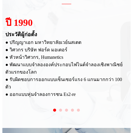
2007
ผู้ก่อตั้ง SRI
● งานวิจัยและพัฒนา
● ร่วมมือกับ HUMANETICS เซ็นเซอร์แรงหลายแกนของหุ่น
จำลองการชนที่ผลิตโดย SRI จำหน่ายทั่วโลก
● ร่วมมือกับบริษัทผลิตรถยนต์ เช่น GM, SAIC และ
ย์
Volkswagen ภายใต้แบรนด์ SRI
00