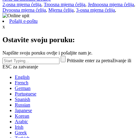
Dvoosna mjerna ćelija
,
Mjerna ćelija
,
3-osna mjerna ćelija
,
Pošalji e-poštu
x
Ostavite svoju poruku:
Napišite svoju poruku ovdje i pošaljite nam je.
Pritisnite enter za pretraživanje ili
ESC za zatvaranje
English
French
German
Portuguese
Spanish
Russian
Japanese
Korean
Arabic
Irish
Greek
Turkish