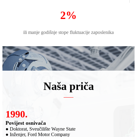
2%
ili manje godišnje stope fluktuacije zaposlenika
Naša priča
2007.
2
Osnivač SRI-a
Uš
● Istraživanje i razvoj
● 
● Suradnja s tvrtkom HUMANETICS. Višeosni senzori sile
● 