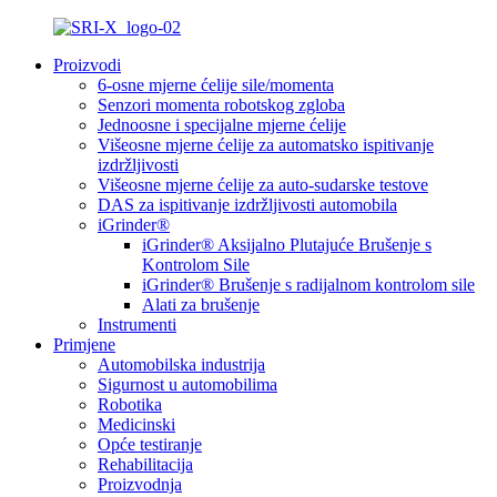
Proizvodi
6-osne mjerne ćelije sile/momenta
Senzori momenta robotskog zgloba
Jednoosne i specijalne mjerne ćelije
Višeosne mjerne ćelije za automatsko ispitivanje
izdržljivosti
Višeosne mjerne ćelije za auto-sudarske testove
DAS za ispitivanje izdržljivosti automobila
iGrinder®
iGrinder® Aksijalno Plutajuće Brušenje s
Kontrolom Sile
iGrinder® Brušenje s radijalnom kontrolom sile
Alati za brušenje
Instrumenti
Primjene
Automobilska industrija
Sigurnost u automobilima
Robotika
Medicinski
Opće testiranje
Rehabilitacija
Proizvodnja