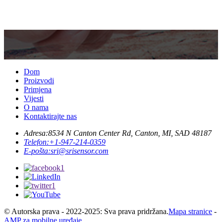
Dom
Proizvodi
Primjena
Vijesti
O nama
Kontaktirajte nas
Adresa:
8534 N Canton Center Rd, Canton, MI, SAD 48187
Telefon:
+1-947-214-0359
E-pošta:
sri@srisensor.com
© Autorska prava - 2022-2025: Sva prava pridržana.
Mapa stranice
-
AMP za mobilne uređaje
2-osna mjerna ćelija
,
Troosna mjerna ćelija
,
Jednoosna mjerna ćelija
,