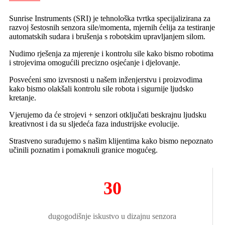
Sunrise Instruments (SRI) je tehnološka tvrtka specijalizirana za
razvoj šestosnih senzora sile/momenta, mjernih ćelija za testiranje
automatskih sudara i brušenja s robotskim upravljanjem silom.
Nudimo rješenja za mjerenje i kontrolu sile kako bismo robotima
i strojevima omogućili precizno osjećanje i djelovanje.
Posvećeni smo izvrsnosti u našem inženjerstvu i proizvodima
kako bismo olakšali kontrolu sile robota i sigurnije ljudsko
kretanje.
Vjerujemo da će strojevi + senzori otključati beskrajnu ljudsku
kreativnost i da su sljedeća faza industrijske evolucije.
Strastveno surađujemo s našim klijentima kako bismo nepoznato
učinili poznatim i pomaknuli granice mogućeg.
30
dugogodišnje iskustvo u dizajnu senzora