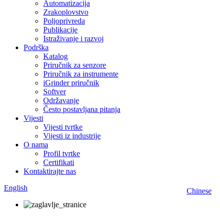
Automatizacija
Zrakoplovstvo
Poljoprivreda
Publikacije
Istraživanje i razvoj
Podrška
Katalog
Priručnik za senzore
Priručnik za instrumente
iGrinder priručnik
Softver
Održavanje
Često postavljana pitanja
Vijesti
Vijesti tvrtke
Vijesti iz industrije
O nama
Profil tvrtke
Certifikati
Kontaktirajte nas
English
Chinese