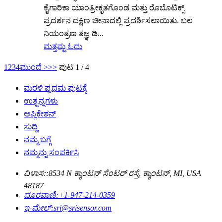
ಕೈಗಾರಿಕಾ ಯಾಂತ್ರೀಕೃತಗೊಂಡ ಮತ್ತು ರೊಬೊಟಿಕ್ಸ್
ಪ್ರದರ್ಶನ ದಕ್ಷಿಣ ಚೀನಾದಲ್ಲಿ ಪ್ರದರ್ಶಿಸಲಾಯಿತು. ಬಲ
ನಿಯಂತ್ರಣ ತಜ್ಞ ಡಿ...
ಮತ್ತಷ್ಟು ಓದು
1
2
3
4
ಮುಂದೆ >
>>
ಪುಟ 1 / 4
ಮರಳಿ ಪ್ರಥಮ ಪುಟಕ್ಕೆ
ಉತ್ಪನ್ನಗಳು
ಅಪ್ಲಿಕೇಶನ್
ಸುದ್ದಿ
ನಮ್ಮ ಬಗ್ಗೆ
ನಮ್ಮನ್ನು ಸಂಪರ್ಕಿಸಿ
ವಿಳಾಸ::
8534 N ಕ್ಯಾಂಟನ್ ಸೆಂಟರ್ ರಸ್ತೆ, ಕ್ಯಾಂಟನ್, MI, USA
48187
ದೂರವಾಣಿ:
+1-947-214-0359
ಇ-ಮೇಲ್:
sri@srisensor.com