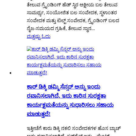
ತೇಲುವ ಗ್ರೈಂಡಿಂಗ್ ಹೆಡ್ ಸ್ಥಿರ ಅಕ್ಷೀಯ ಬಲ ತೇಲುವ
ಸಾಮರ್ಥ್ಯ, ಸಂಯೋಜಿತ ಬಲ ಸಂವೇದಕ, ಸ್ಥಳಾಂತರ
ಸಂವೇದಕ ಮತ್ತು ಟಿಲ್ಟ್ ಸಂವೇದಕ, ಗ್ರೈಂಡಿಂಗ್ ಬಲದ
ನೈಜ-ಸಮಯದ ಗ್ರಹಿಕೆ, ತೇಲುವ ಸ್ಥಾನ...
ಮತ್ತಷ್ಟು ಓದು
ಕಾರ್ ಡಿಕ್ಕಿ ಡಮ್ಮಿ ಸೆನ್ಸರ್ ಅನ್ನು ಇಂದು
ರವಾನಿಸಲಾಗಿದೆ, ಇದು ಕಾರಿನ ಸುರಕ್ಷತಾ
ಕಾರ್ಯಕ್ಷಮತೆಯನ್ನು ಸುಧಾರಿಸಲು ಸಹಾಯ
ಮಾಡುತ್ತದೆ!
ಇತ್ತೀಚೆಗೆ ಕಾರು ಡಿಕ್ಕಿ ನಕಲಿ ಸಂವೇದಕಗಳ ಹೊಸ ಬ್ಯಾಚ್