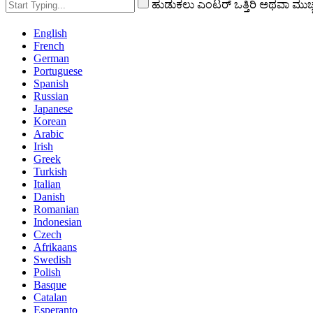
ಹುಡುಕಲು ಎಂಟರ್ ಒತ್ತಿರಿ ಅಥವಾ ಮುಚ್ಚಲ
English
French
German
Portuguese
Spanish
Russian
Japanese
Korean
Arabic
Irish
Greek
Turkish
Italian
Danish
Romanian
Indonesian
Czech
Afrikaans
Swedish
Polish
Basque
Catalan
Esperanto