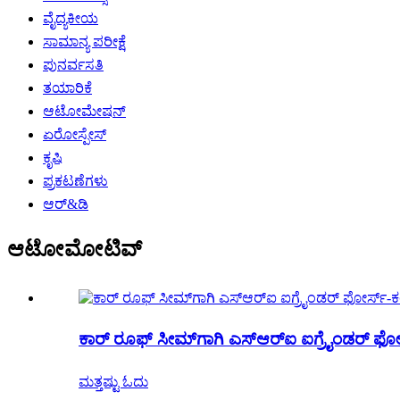
ವೈದ್ಯಕೀಯ
ಸಾಮಾನ್ಯ ಪರೀಕ್ಷೆ
ಪುನರ್ವಸತಿ
ತಯಾರಿಕೆ
ಆಟೋಮೇಷನ್
ಏರೋಸ್ಪೇಸ್
ಕೃಷಿ
ಪ್ರಕಟಣೆಗಳು
ಆರ್&ಡಿ
ಆಟೋಮೋಟಿವ್
ಕಾರ್ ರೂಫ್ ಸೀಮ್‌ಗಾಗಿ ಎಸ್‌ಆರ್‌ಐ ಐಗ್ರೈಂಡರ್ ಫೋರ
ಮತ್ತಷ್ಟು ಓದು