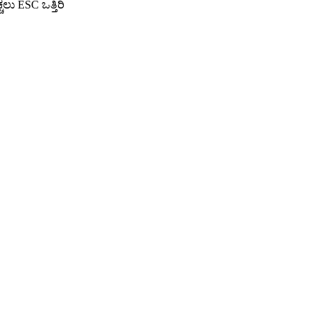
ು ESC ಒತ್ತಿರಿ