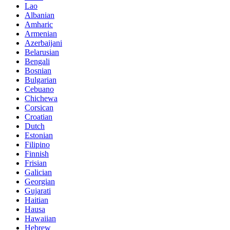
Lao
Albanian
Amharic
Armenian
Azerbaijani
Belarusian
Bengali
Bosnian
Bulgarian
Cebuano
Chichewa
Corsican
Croatian
Dutch
Estonian
Filipino
Finnish
Frisian
Galician
Georgian
Gujarati
Haitian
Hausa
Hawaiian
Hebrew