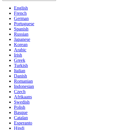
English
French
German
Portuguese
Spanish
Russian
Japanese
Korean
Arabic
Irish
Greek
Turkish
Italian
Danish
Romanian
Indonesian
Czech
Afrikaans
Swedish
Polish
Basque
Catalan
Esperanto
Hindi