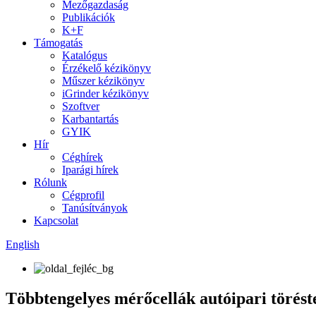
Mezőgazdaság
Publikációk
K+F
Támogatás
Katalógus
Érzékelő kézikönyv
Műszer kézikönyv
iGrinder kézikönyv
Szoftver
Karbantartás
GYIK
Hír
Céghírek
Iparági hírek
Rólunk
Cégprofil
Tanúsítványok
Kapcsolat
English
Többtengelyes mérőcellák autóipari törést