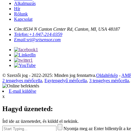
Alkalmazás
Hír
Rólunk
Kapcsolat
Cím:
8534 N Canton Center Rd, Canton, MI, USA 48187
Telefon:
+1-947-214-0359
Email:
sri@srisensor.com
© Szerzői jog - 2022-2025: Minden jog fenntartva.
Oldaltérkép
-
AMP
2 tengelyes mérőcella
,
Egytengelyű mérőcella
,
3 tengelyes mérőcella
E-mail küldése
x
Hagyd üzeneted:
Írd ide az üzenetedet, és küldd el nekünk.
Nyomja meg az Enter billentyűt a ke