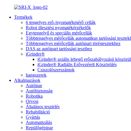
Termékek
6 tengelyes erő-/nyomatékmérő cellák
Robot illesztési nyomatékérzékelők
Egytengelyű és speciális mérőcellák
Többtengelyes mérőcellák automatikus tartóssági tesztek
Többtengelyes mérőcellák autóipari töréstesztekhez
DAS az autóipari tartóssági teszthez
iGrinder®
iGrinder® axiális lebegő erőszabályozású köszörül
iGrinder® Radiális Erővezérelt Köszörülés
Csiszolószerszámok
hangszerek
Alkalmazások
Autóipar
Autóbiztonság
Robotika
Orvosi
Általános tesztelés
Rehabilitáció
Gyártás
Automatizálás
Repülőgépipar