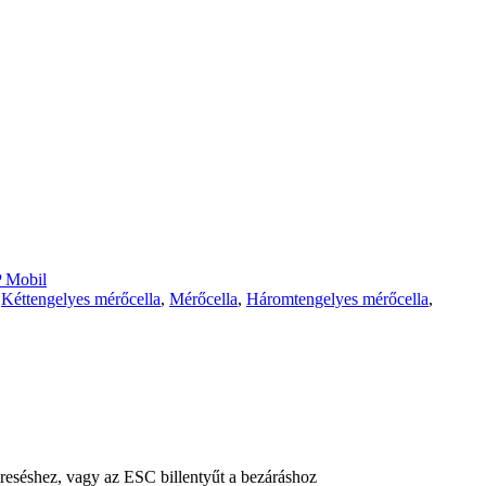
 Mobil
,
Kéttengelyes mérőcella
,
Mérőcella
,
Háromtengelyes mérőcella
,
reséshez, vagy az ESC billentyűt a bezáráshoz