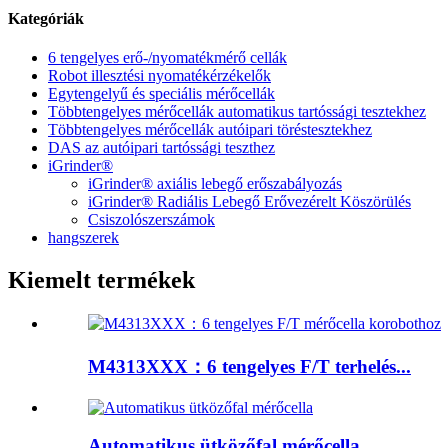
Kategóriák
6 tengelyes erő-/nyomatékmérő cellák
Robot illesztési nyomatékérzékelők
Egytengelyű és speciális mérőcellák
Többtengelyes mérőcellák automatikus tartóssági tesztekhez
Többtengelyes mérőcellák autóipari töréstesztekhez
DAS az autóipari tartóssági teszthez
iGrinder®
iGrinder® axiális lebegő erőszabályozás
iGrinder® Radiális Lebegő Erővezérelt Köszörülés
Csiszolószerszámok
hangszerek
Kiemelt termékek
M4313XXX：6 tengelyes F/T terhelés...
Automatikus ütközőfal mérőcella