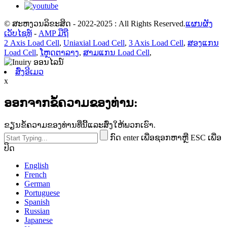
© ສະຫງວນລິຂະສິດ - 2022-2025 : All Rights Reserved.
ແຜນຜັງ
ເວັບໄຊທ໌
-
AMP ມືຖື
2 Axis Load Cell
,
Uniaxial Load Cell
,
3 Axis Load Cell
,
ສອງແກນ
Load Cell
,
ໂຫຼດຕາລາງ
,
ສາມແກນ Load Cell
,
ສົ່ງອີເມວ
x
ອອກຈາກຂໍ້ຄວາມຂອງທ່ານ:
ຂຽນຂໍ້ຄວາມຂອງທ່ານທີ່ນີ້ແລະສົ່ງໃຫ້ພວກເຮົາ.
ກົດ enter ເພື່ອຊອກຫາຫຼື ESC ເພື່ອ
ປິດ
English
French
German
Portuguese
Spanish
Russian
Japanese