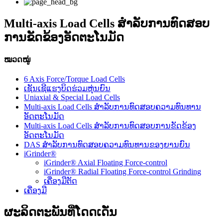
Multi-axis Load Cells ສໍາລັບການທົດສອບ
ການຂັດຂ້ອງອັດຕະໂນມັດ
ໝວດໝູ່
6 Axis Force/Torque Load Cells
ເຊັນເຊີແຮງບິດຮ່ວມຫຸ່ນຍົນ
Uniaxial & Special Load Cells
Multi-axis Load Cells ສໍາລັບການທົດສອບຄວາມທົນທານ
ອັດຕະໂນມັດ
Multi-axis Load Cells ສໍາລັບການທົດສອບການຂັດຂ້ອງ
ອັດຕະໂນມັດ
DAS ສໍາລັບການທົດສອບຄວາມທົນທານຂອງຍານຍົນ
iGrinder®
iGrinder® Axial Floating Force-control
iGrinder® Radial Floating Force-control Grinding
ເຄື່ອງມືຕັດ
ເຄື່ອງມື
ຜະລິດຕະພັນທີ່ໂດດເດັ່ນ