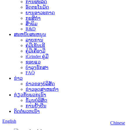
ການຜະລິດ
ອັດຕະໂນມັດ
ຍານອາວະກາດ
ກະສິກຳ
ສິ່ງພິມ
R&D
ສະຫນັບສະຫນູນ
ລາຍການ
ຄູ່ມືເຊັນເຊີ
ຄູ່ມືເຄື່ອງມື
iGrinder ຄູ່​ມື
ຊອບແວ
ບໍາລຸງຮັກສາ
FAQ
ຂ່າວ
ຂ່າວຂອງບໍລິສັດ
ຂ່າວອຸດສາຫະກໍາ
ກ່ຽວກັບພວກເຮົາ
ຂໍ້ມູນບໍລິສັດ
ການຢັ້ງຢືນ
ຕິດຕໍ່ພວກເຮົາ
English
Chinese