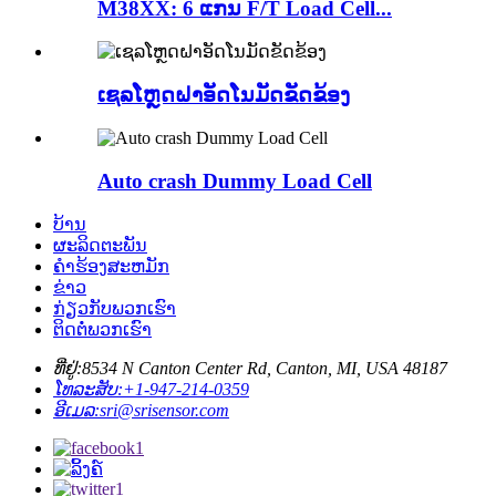
M38XX: 6 ແກນ F/T Load Cell...
ເຊລໂຫຼດຝາອັດໂນມັດຂັດຂ້ອງ
Auto crash Dummy Load Cell
ບ້ານ
ຜະລິດຕະພັນ
ຄໍາຮ້ອງສະຫມັກ
ຂ່າວ
ກ່ຽວກັບພວກເຮົາ
ຕິດຕໍ່ພວກເຮົາ
ທີ່ຢູ່:
8534 N Canton Center Rd, Canton, MI, USA 48187
ໂທລະສັບ:
+1-947-214-0359
ອີເມລ:
sri@srisensor.com