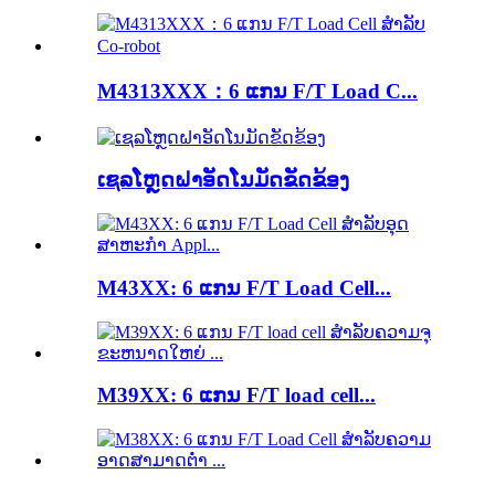
M4313XXX：6 ແກນ F/T Load C...
ເຊລໂຫຼດຝາອັດໂນມັດຂັດຂ້ອງ
M43XX: 6 ແກນ F/T Load Cell...
M39XX: 6 ແກນ F/T load cell...