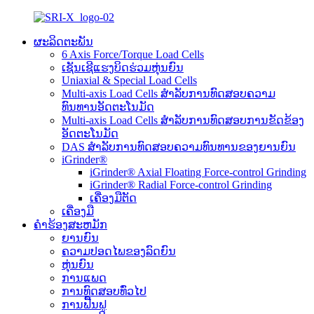
ຜະລິດຕະພັນ
6 Axis Force/Torque Load Cells
ເຊັນເຊີແຮງບິດຮ່ວມຫຸ່ນຍົນ
Uniaxial & Special Load Cells
Multi-axis Load Cells ສໍາລັບການທົດສອບຄວາມ
ທົນທານອັດຕະໂນມັດ
Multi-axis Load Cells ສໍາລັບການທົດສອບການຂັດຂ້ອງ
ອັດຕະໂນມັດ
DAS ສໍາລັບການທົດສອບຄວາມທົນທານຂອງຍານຍົນ
iGrinder®
iGrinder® Axial Floating Force-control Grinding
iGrinder® Radial Force-control Grinding
ເຄື່ອງມືຕັດ
ເຄື່ອງມື
ຄໍາຮ້ອງສະຫມັກ
ຍານຍົນ
ຄວາມປອດໄພຂອງລົດຍົນ
ຫຸ່ນຍົນ
ການແພດ
ການທົດສອບທົ່ວໄປ
ການຟື້ນຟູ