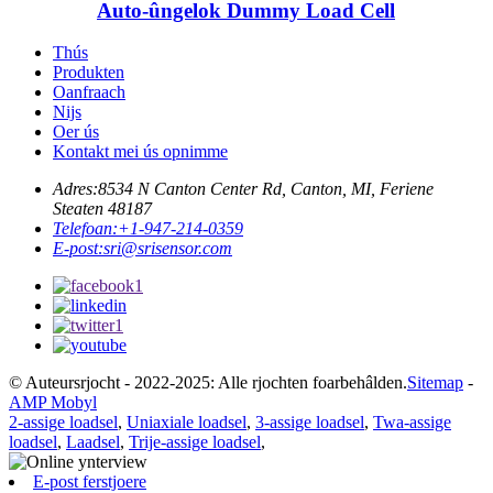
Auto-ûngelok Dummy Load Cell
Thús
Produkten
Oanfraach
Nijs
Oer ús
Kontakt mei ús opnimme
Adres:
8534 N Canton Center Rd, Canton, MI, Feriene
Steaten 48187
Telefoan:
+1-947-214-0359
E-post:
sri@srisensor.com
© Auteursrjocht - 2022-2025: Alle rjochten foarbehâlden.
Sitemap
-
AMP Mobyl
2-assige loadsel
,
Uniaxiale loadsel
,
3-assige loadsel
,
Twa-assige
loadsel
,
Laadsel
,
Trije-assige loadsel
,
E-post ferstjoere