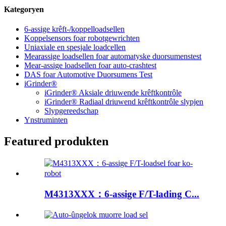
Kategoryen
6-assige krêft-/koppelloadsellen
Koppelsensors foar robotgewrichten
Uniaxiale en spesjale loadcellen
Mearassige loadsellen foar automatyske duorsumenstest
Mear-assige loadsellen foar auto-crashtest
DAS foar Automotive Duorsumens Test
iGrinder®
iGrinder® Aksiale driuwende krêftkontrôle
iGrinder® Radiaal driuwend krêftkontrôle slypjen
Slypgereedschap
Ynstruminten
Featured produkten
M4313XXX：6-assige F/T-lading C...