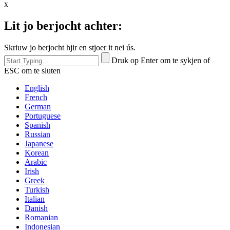
x
Lit jo berjocht achter:
Skriuw jo berjocht hjir en stjoer it nei ús.
Druk op Enter om te sykjen of
ESC om te sluten
English
French
German
Portuguese
Spanish
Russian
Japanese
Korean
Arabic
Irish
Greek
Turkish
Italian
Danish
Romanian
Indonesian