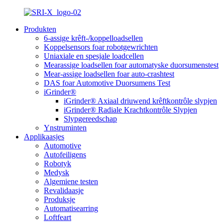
Produkten
6-assige krêft-/koppelloadsellen
Koppelsensors foar robotgewrichten
Uniaxiale en spesjale loadcellen
Mearassige loadsellen foar automatyske duorsumenstest
Mear-assige loadsellen foar auto-crashtest
DAS foar Automotive Duorsumens Test
iGrinder®
iGrinder® Axiaal driuwend krêftkontrôle slypjen
iGrinder® Radiale Krachtkontrôle Slypjen
Slypgereedschap
Ynstruminten
Applikaasjes
Automotive
Autofeiligens
Robotyk
Medysk
Algemiene testen
Revalidaasje
Produksje
Automatisearring
Loftfeart