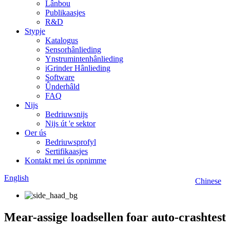
Lânbou
Publikaasjes
R&D
Stypje
Katalogus
Sensorhânlieding
Ynstrumintenhânlieding
iGrinder Hânlieding
Software
Ûnderhâld
FAQ
Nijs
Bedriuwsnijs
Nijs út 'e sektor
Oer ús
Bedriuwsprofyl
Sertifikaasjes
Kontakt mei ús opnimme
English
Chinese
Mear-assige loadsellen foar auto-crashtest