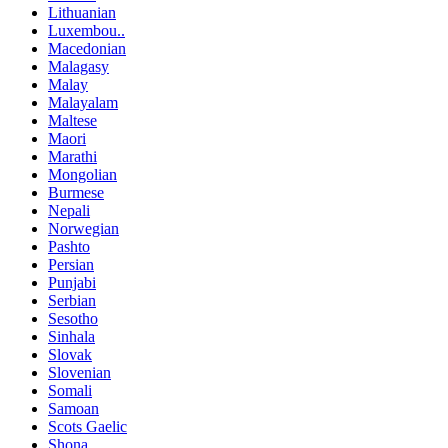
Lithuanian
Luxembou..
Macedonian
Malagasy
Malay
Malayalam
Maltese
Maori
Marathi
Mongolian
Burmese
Nepali
Norwegian
Pashto
Persian
Punjabi
Serbian
Sesotho
Sinhala
Slovak
Slovenian
Somali
Samoan
Scots Gaelic
Shona