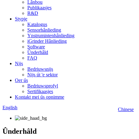
Lânbou
Publikaasjes
R&D
Stypje
Katalogus
Sensorhânlieding
Ynstrumintenhânlieding
iGrinder Hânlieding
Software
Ûnderhâld
FAQ
Nijs
Bedriuwsnijs
Nijs út 'e sektor
Oer ús
Bedriuwsprofyl
Sertifikaasjes
Kontakt mei ús opnimme
English
Chinese
Ûnderhâld