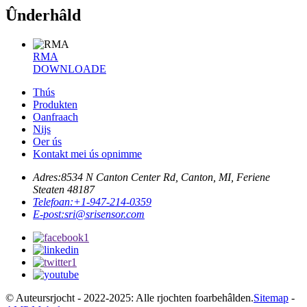
Ûnderhâld
RMA
DOWNLOADE
Thús
Produkten
Oanfraach
Nijs
Oer ús
Kontakt mei ús opnimme
Adres:
8534 N Canton Center Rd, Canton, MI, Feriene
Steaten 48187
Telefoan:
+1-947-214-0359
E-post:
sri@srisensor.com
© Auteursrjocht - 2022-2025: Alle rjochten foarbehâlden.
Sitemap
-