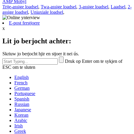
AMP Mobyl
Trije-assige loadsel
,
Twa-assige loadsel
,
3-assige loadsel
,
Laadsel
,
2-
assige loadsel
,
Uniaxiale loadsel
,
E-post ferstjoere
x
Lit jo berjocht achter:
Skriuw jo berjocht hjir en stjoer it nei ús.
Druk op Enter om te sykjen of
ESC om te sluten
English
French
German
Portuguese
Spanish
Russian
Japanese
Korean
Arabic
Irish
Greek