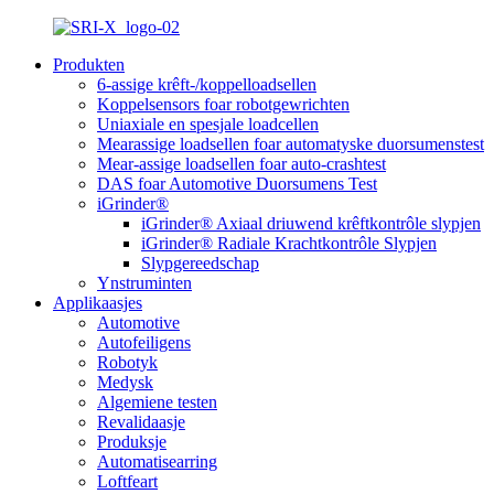
Produkten
6-assige krêft-/koppelloadsellen
Koppelsensors foar robotgewrichten
Uniaxiale en spesjale loadcellen
Mearassige loadsellen foar automatyske duorsumenstest
Mear-assige loadsellen foar auto-crashtest
DAS foar Automotive Duorsumens Test
iGrinder®
iGrinder® Axiaal driuwend krêftkontrôle slypjen
iGrinder® Radiale Krachtkontrôle Slypjen
Slypgereedschap
Ynstruminten
Applikaasjes
Automotive
Autofeiligens
Robotyk
Medysk
Algemiene testen
Revalidaasje
Produksje
Automatisearring
Loftfeart