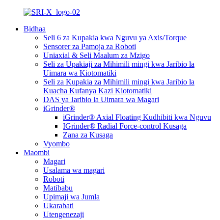
Bidhaa
Seli 6 za Kupakia kwa Nguvu ya Axis/Torque
Sensorer za Pamoja za Roboti
Uniaxial & Seli Maalum za Mzigo
Seli za Upakiaji za Mihimili mingi kwa Jaribio la
Uimara wa Kiotomatiki
Seli za Kupakia za Mihimili mingi kwa Jaribio la
Kuacha Kufanya Kazi Kiotomatiki
DAS ya Jaribio la Uimara wa Magari
iGrinder®
iGrinder® Axial Floating Kudhibiti kwa Nguvu
IGrinder® Radial Force-control Kusaga
Zana za Kusaga
Vyombo
Maombi
Magari
Usalama wa magari
Roboti
Matibabu
Upimaji wa Jumla
Ukarabati
Utengenezaji