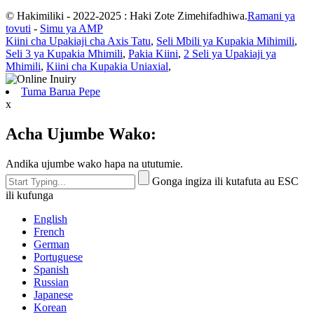
© Hakimiliki - 2022-2025 : Haki Zote Zimehifadhiwa.
Ramani ya
tovuti
-
Simu ya AMP
Kiini cha Upakiaji cha Axis Tatu
,
Seli Mbili ya Kupakia Mihimili
,
Seli 3 ya Kupakia Mhimili
,
Pakia Kiini
,
2 Seli ya Upakiaji ya
Mhimili
,
Kiini cha Kupakia Uniaxial
,
Tuma Barua Pepe
x
Acha Ujumbe Wako:
Andika ujumbe wako hapa na ututumie.
Gonga ingiza ili kutafuta au ESC
ili kufunga
English
French
German
Portuguese
Spanish
Russian
Japanese
Korean