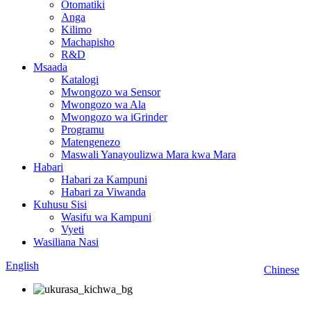
Otomatiki
Anga
Kilimo
Machapisho
R&D
Msaada
Katalogi
Mwongozo wa Sensor
Mwongozo wa Ala
Mwongozo wa iGrinder
Programu
Matengenezo
Maswali Yanayoulizwa Mara kwa Mara
Habari
Habari za Kampuni
Habari za Viwanda
Kuhusu Sisi
Wasifu wa Kampuni
Vyeti
Wasiliana Nasi
English
Chinese