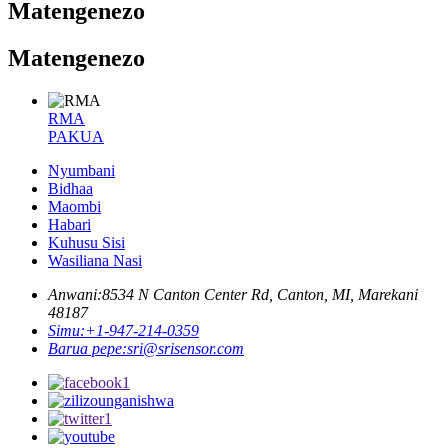
Matengenezo
Matengenezo
RMA
PAKUA
Nyumbani
Bidhaa
Maombi
Habari
Kuhusu Sisi
Wasiliana Nasi
Anwani:
8534 N Canton Center Rd, Canton, MI, Marekani
48187
Simu:
+1-947-214-0359
Barua pepe:
sri@srisensor.com