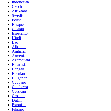
Indonesian
Czech
Afrikaans
Swedish
Polish
Basque
Catalan
Esperanto
Hindi
Lao
Albanian
Amharic
Armenian
Azerbaijani
Belarusian
Bengali
Bosnian
Bulgarian
Cebuano
Chichewa
Corsican
Croatian
Dutch
Estonian
Filipino