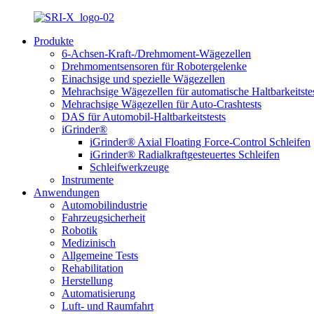
Produkte
6-Achsen-Kraft-/Drehmoment-Wägezellen
Drehmomentsensoren für Robotergelenke
Einachsige und spezielle Wägezellen
Mehrachsige Wägezellen für automatische Haltbarkeitste
Mehrachsige Wägezellen für Auto-Crashtests
DAS für Automobil-Haltbarkeitstests
iGrinder®
iGrinder® Axial Floating Force-Control Schleifen
iGrinder® Radialkraftgesteuertes Schleifen
Schleifwerkzeuge
Instrumente
Anwendungen
Automobilindustrie
Fahrzeugsicherheit
Robotik
Medizinisch
Allgemeine Tests
Rehabilitation
Herstellung
Automatisierung
Luft- und Raumfahrt