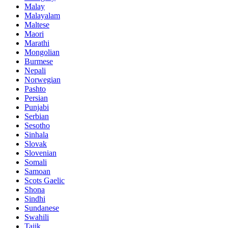
Malay
Malayalam
Maltese
Maori
Marathi
Mongolian
Burmese
Nepali
Norwegian
Pashto
Persian
Punjabi
Serbian
Sesotho
Sinhala
Slovak
Slovenian
Somali
Samoan
Scots Gaelic
Shona
Sindhi
Sundanese
Swahili
Tajik