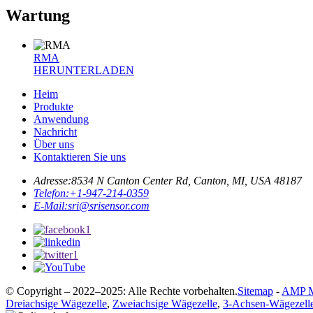
Wartung
RMA
HERUNTERLADEN
Heim
Produkte
Anwendung
Nachricht
Über uns
Kontaktieren Sie uns
Adresse:
8534 N Canton Center Rd, Canton, MI, USA 48187
Telefon:
+1-947-214-0359
E-Mail:
sri@srisensor.com
© Copyright – 2022–2025: Alle Rechte vorbehalten.
Sitemap
-
AMP M
Dreiachsige Wägezelle
,
Zweiachsige Wägezelle
,
3-Achsen-Wägezell