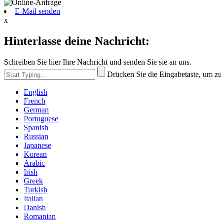
E-Mail senden
x
Hinterlasse deine Nachricht:
Schreiben Sie hier Ihre Nachricht und senden Sie sie an uns.
Drücken Sie die Eingabetaste, um z
English
French
German
Portuguese
Spanish
Russian
Japanese
Korean
Arabic
Irish
Greek
Turkish
Italian
Danish
Romanian