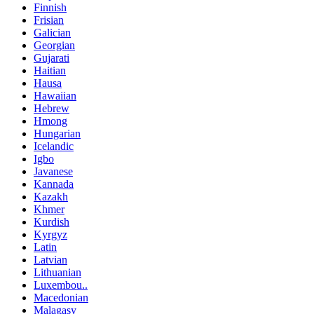
Finnish
Frisian
Galician
Georgian
Gujarati
Haitian
Hausa
Hawaiian
Hebrew
Hmong
Hungarian
Icelandic
Igbo
Javanese
Kannada
Kazakh
Khmer
Kurdish
Kyrgyz
Latin
Latvian
Lithuanian
Luxembou..
Macedonian
Malagasy