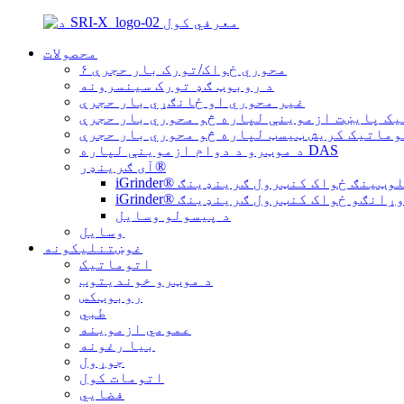
محصولات
۶ محوري ځواک/تورک بار حجرې
د روبوټ ګډ تورک سینسرونه
غیر محوري او ځانګړي بار حجرې
یک پایښت ازموینې لپاره څو محوري بار حجرې
وماتیک کریش ټیسټ لپاره څو محوري بار حجرې
د موټرو د دوام ازموینې لپاره DAS
آی ګرینډر®
محوري فلوټینګ ځواک کنټرول ګرینډینګ
iGrin® د وړانګو ځواک کنټرول ګرینډینګ
د پیسولو وسایل
وسایل
غوښتنلیکونه
اتوماتیک
د موټرو خوندیتوب
روبوټکس
طبي
عمومي ازموینه
بیا رغونه
جوړول
اتومات کول
فضايي