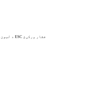
د لټون لپاره انټر یا د تړلو لپاره ESC فشار ورکړئ