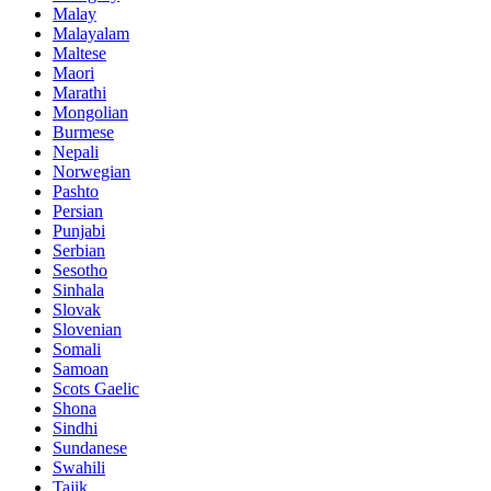
Malay
Malayalam
Maltese
Maori
Marathi
Mongolian
Burmese
Nepali
Norwegian
Pashto
Persian
Punjabi
Serbian
Sesotho
Sinhala
Slovak
Slovenian
Somali
Samoan
Scots Gaelic
Shona
Sindhi
Sundanese
Swahili
Tajik