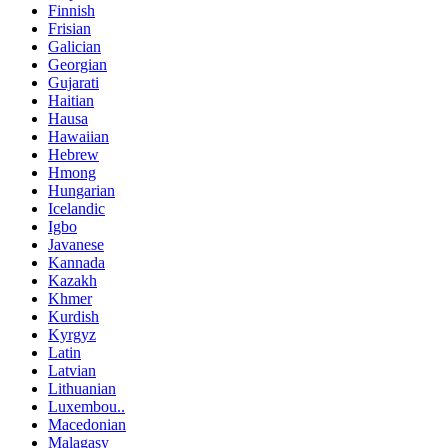
Finnish
Frisian
Galician
Georgian
Gujarati
Haitian
Hausa
Hawaiian
Hebrew
Hmong
Hungarian
Icelandic
Igbo
Javanese
Kannada
Kazakh
Khmer
Kurdish
Kyrgyz
Latin
Latvian
Lithuanian
Luxembou..
Macedonian
Malagasy