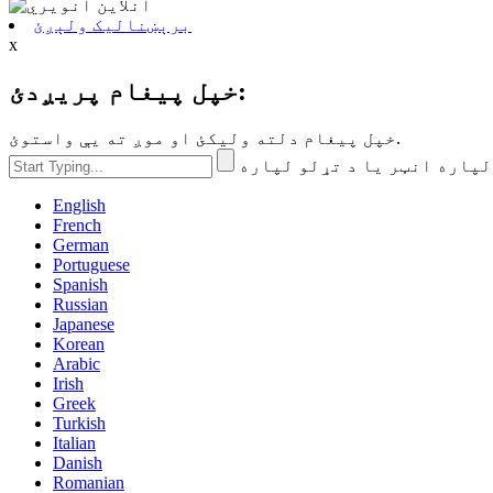
برېښنالیک ولېږئ
x
خپل پیغام پریږدئ:
خپل پیغام دلته ولیکئ او موږ ته یې واستوئ.
English
French
German
Portuguese
Spanish
Russian
Japanese
Korean
Arabic
Irish
Greek
Turkish
Italian
Danish
Romanian