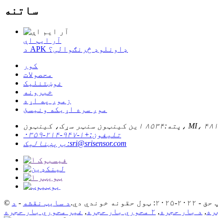
ساتنه
آر ایم اې
د APK ډاونلوډ څرنګوالی؟
کور
محصولات
غوښتنلیک
خبرونه
زموږ په اړه
موږ سره اړیکه ونیسئ
پته:
تلیفون:
+۱-۹۴۷-۲۱۴-۰۳۵۹
sri@srisensor.com
برېښنالیک:
۲۰: ټول حقونه خوندي دي.
د سایټ نقشه
-
,
د بار حجره
,
۲ محوري بار حجره
,
غیر محوري بار حجره