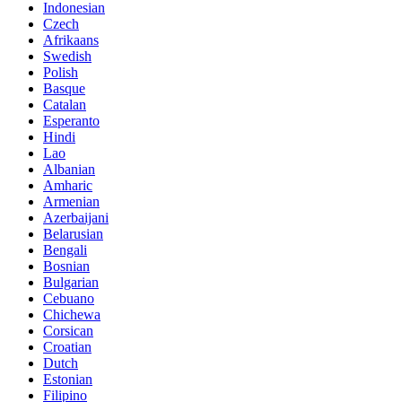
Indonesian
Czech
Afrikaans
Swedish
Polish
Basque
Catalan
Esperanto
Hindi
Lao
Albanian
Amharic
Armenian
Azerbaijani
Belarusian
Bengali
Bosnian
Bulgarian
Cebuano
Chichewa
Corsican
Croatian
Dutch
Estonian
Filipino