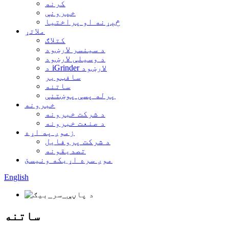
کرنه
خپرونې
څېړنه او پراختیا
ملاتړ
کتلاګ
د سینسر لارښود
د وسیلې لارښود
د iGrinder لارښود
سافټویر
ساتنه
پرله پسې پوښتنې
خبرونه
د شرکت خبرونه
د صنعت خبرونه
زموږ په اړه
د شرکت پروفایل
تصدیقونه
موږ سره اړیکه ونیسئ
English
ساتنه