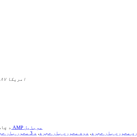
۸۵۳۴ این کینټون سنټر سړک، کینټون، MI، امریکا ۴۸۱۸۷
د AMP موبایل
© د چاپ حق - ۲۰۲۲-۲۵
ې محوري بار حجره
,
دوه محوري بار حجره
,
د 3 محور بار حجره