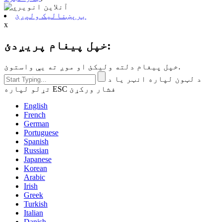
برېښنالیک ولېږئ
x
خپل پیغام پریږدئ:
خپل پیغام دلته ولیکئ او موږ ته یې واستوئ.
د لټون لپاره انټر یا د
تړلو لپاره ESC فشار ورکړئ
English
French
German
Portuguese
Spanish
Russian
Japanese
Korean
Arabic
Irish
Greek
Turkish
Italian
Danish