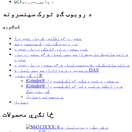
د روبوټ ګډ تورک سینسرونه
کټګورۍ
۶ محوري ځواک/تورک بار حجرې
د روبوټ ګډ تورک سینسرونه
غیر محوري او ځانګړي بار حجرې
د اتوماتیک پایښت ازموینې لپاره څو محوري بار
حجرې
د اتوماتیک کریش ټیسټ لپاره څو محوري بار حجرې
د موټرو د دوام ازموینې لپاره DAS
آی ګرینډر®
iGrinder® د محوري تیرونکي ځواک کنټرول
iGrinder® د وړانګو د تیرولو ځواک کنټرول
ګرینډینګ
د پیسولو وسایل
وسایل
ځانګړي محصولات