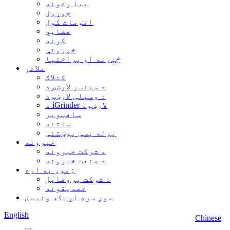
بیا رغونه
جوړول
اتومات کول
فضايي
کرنه
خپرونې
څېړنه او پراختیا
ملاتړ
کتلاګ
د سینسر لارښود
د وسیلې لارښود
د iGrinder لارښود
سافټویر
ساتنه
پرله پسې پوښتنې
خبرونه
د شرکت خبرونه
د صنعت خبرونه
زموږ په اړه
د شرکت پروفایل
تصدیقونه
موږ سره اړیکه ونیسئ
English
Chinese