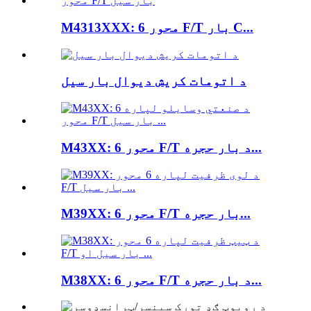
M4313XXX: 6 محور F/T بار C...
د اتومات کریش دیوال بار سیل
M43XX: 6 محور F/T د بار حجره...
M39XX: 6 محور F/T بار حجره...
M38XX: 6 محور F/T د بار حجره...