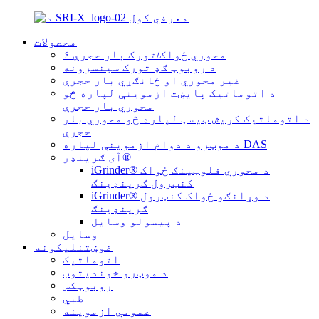
محصولات
۶ محوري ځواک/تورک بار حجرې
د روبوټ ګډ تورک سینسرونه
غیر محوري او ځانګړي بار حجرې
د اتوماتیک پایښت ازموینې لپاره څو
محوري بار حجرې
د اتوماتیک کریش ټیسټ لپاره څو محوري بار
حجرې
د موټرو د دوام ازموینې لپاره DAS
آی ګرینډر®
iGrinder® د محوري فلوټینګ ځواک
کنټرول ګرینډینګ
iGrinder® د وړانګو ځواک کنټرول
ګرینډینګ
د پیسولو وسایل
وسایل
غوښتنلیکونه
اتوماتیک
د موټرو خوندیتوب
روبوټکس
طبي
عمومي ازموینه