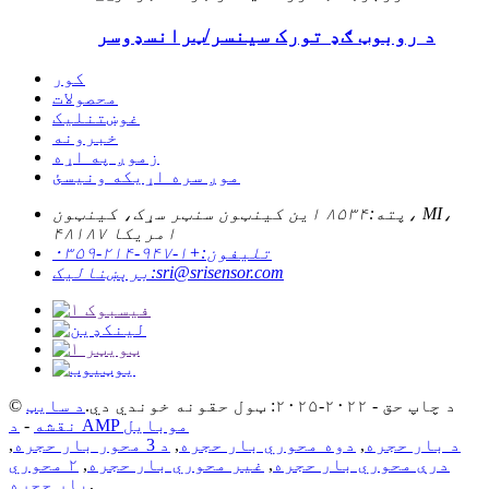
د روبوټ ګډ تورک سینسر/ټرانسډوسر
کور
محصولات
غوښتنلیک
خبرونه
زموږ په اړه
موږ سره اړیکه ونیسئ
پته:
۸۵۳۴ این کینټون سنټر سړک، کینټون، MI،
امریکا ۴۸۱۸۷
تلیفون:
+۱-۹۴۷-۲۱۴-۰۳۵۹
sri@srisensor.com
برېښنالیک:
© د چاپ حق - ۲۰۲۲-۲۰۲۵: ټول حقونه خوندي دي.
د سایټ
د AMP موبایل
نقشه
-
د بار حجره
,
دوه محوري بار حجره
,
د 3 محور بار حجره
,
درې محوري بار حجره
,
غیر محوري بار حجره
,
۲ محوري
,
بار حجره