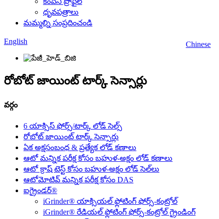
కంపెనీ ప్రొఫైల్
ధృవపత్రాలు
మమ్మల్ని సంప్రదించండి
English
Chinese
రోబోట్ జాయింట్ టార్క్ సెన్సార్లు
వర్గం
6 యాక్సిస్ ఫోర్స్/టార్క్ లోడ్ సెల్స్
రోబోట్ జాయింట్ టార్క్ సెన్సార్లు
ఏక అక్షసంబంధ & ప్రత్యేక లోడ్ కణాలు
ఆటో మన్నిక పరీక్ష కోసం బహుళ-అక్షం లోడ్ కణాలు
ఆటో క్రాష్ టెస్ట్ కోసం బహుళ-అక్షం లోడ్ సెల్‌లు
ఆటోమోటివ్ మన్నిక పరీక్ష కోసం DAS
ఐగ్రైండర్®
iGrinder® యాక్సియల్ ఫ్లోటింగ్ ఫోర్స్-కంట్రోల్
iGrinder® రేడియల్ ఫ్లోటింగ్ ఫోర్స్-కంట్రోల్ గ్రైండింగ్