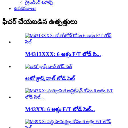
గ్రైండింగ్ టూల్స్
ఉపకరణాలు
ఫీచర్ చేయబడిన ఉత్పత్తులు
M4313XXX: 6 అక్షం F/T లోడ్ సి...
ఆటో క్రాష్ వాల్ లోడ్ సెల్
M43XX: 6 అక్షం F/T లోడ్ సెల్...