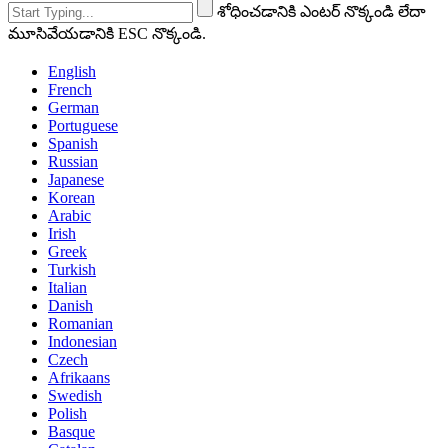
శోధించడానికి ఎంటర్ నొక్కండి లేదా
మూసివేయడానికి ESC నొక్కండి.
English
French
German
Portuguese
Spanish
Russian
Japanese
Korean
Arabic
Irish
Greek
Turkish
Italian
Danish
Romanian
Indonesian
Czech
Afrikaans
Swedish
Polish
Basque