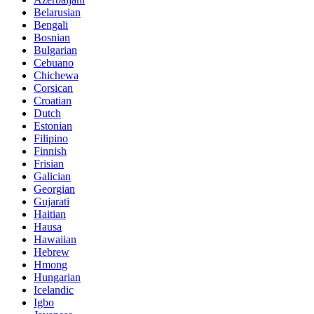
Belarusian
Bengali
Bosnian
Bulgarian
Cebuano
Chichewa
Corsican
Croatian
Dutch
Estonian
Filipino
Finnish
Frisian
Galician
Georgian
Gujarati
Haitian
Hausa
Hawaiian
Hebrew
Hmong
Hungarian
Icelandic
Igbo