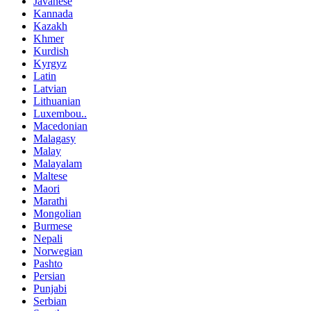
Javanese
Kannada
Kazakh
Khmer
Kurdish
Kyrgyz
Latin
Latvian
Lithuanian
Luxembou..
Macedonian
Malagasy
Malay
Malayalam
Maltese
Maori
Marathi
Mongolian
Burmese
Nepali
Norwegian
Pashto
Persian
Punjabi
Serbian