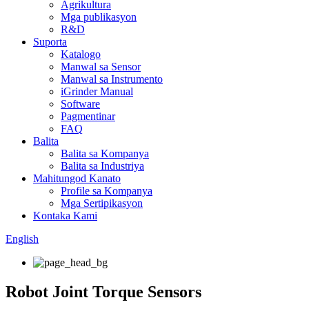
Agrikultura
Mga publikasyon
R&D
Suporta
Katalogo
Manwal sa Sensor
Manwal sa Instrumento
iGrinder Manual
Software
Pagmentinar
FAQ
Balita
Balita sa Kompanya
Balita sa Industriya
Mahitungod Kanato
Profile sa Kompanya
Mga Sertipikasyon
Kontaka Kami
English
Robot Joint Torque Sensors