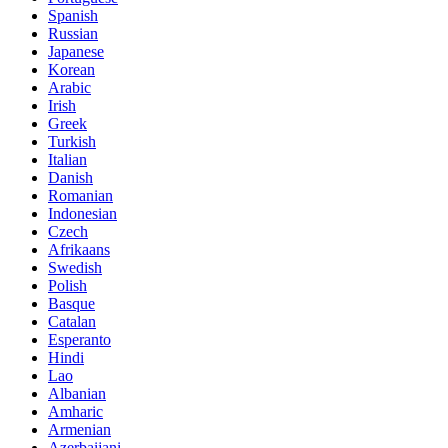
Spanish
Russian
Japanese
Korean
Arabic
Irish
Greek
Turkish
Italian
Danish
Romanian
Indonesian
Czech
Afrikaans
Swedish
Polish
Basque
Catalan
Esperanto
Hindi
Lao
Albanian
Amharic
Armenian
Azerbaijani