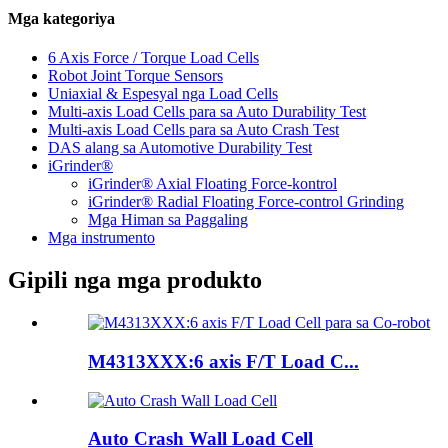
Mga kategoriya
6 Axis Force / Torque Load Cells
Robot Joint Torque Sensors
Uniaxial & Espesyal nga Load Cells
Multi-axis Load Cells para sa Auto Durability Test
Multi-axis Load Cells para sa Auto Crash Test
DAS alang sa Automotive Durability Test
iGrinder®
iGrinder® Axial Floating Force-kontrol
iGrinder® Radial Floating Force-control Grinding
Mga Himan sa Paggaling
Mga instrumento
Gipili nga mga produkto
M4313XXX:6 axis F/T Load C...
Auto Crash Wall Load Cell