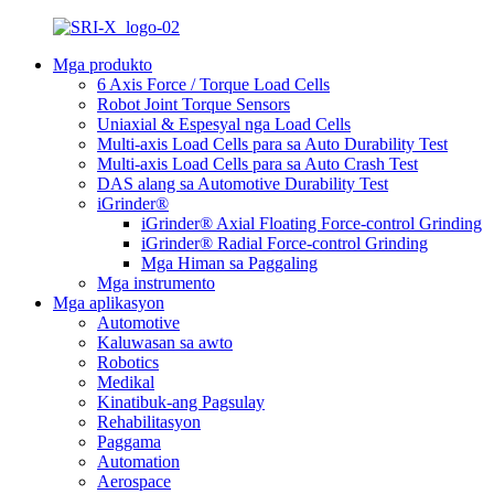
Mga produkto
6 Axis Force / Torque Load Cells
Robot Joint Torque Sensors
Uniaxial & Espesyal nga Load Cells
Multi-axis Load Cells para sa Auto Durability Test
Multi-axis Load Cells para sa Auto Crash Test
DAS alang sa Automotive Durability Test
iGrinder®
iGrinder® Axial Floating Force-control Grinding
iGrinder® Radial Force-control Grinding
Mga Himan sa Paggaling
Mga instrumento
Mga aplikasyon
Automotive
Kaluwasan sa awto
Robotics
Medikal
Kinatibuk-ang Pagsulay
Rehabilitasyon
Paggama
Automation
Aerospace