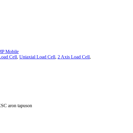
P Mobile
Load Cell
,
Uniaxial Load Cell
,
2 Axis Load Cell
,
 ESC aron tapuson