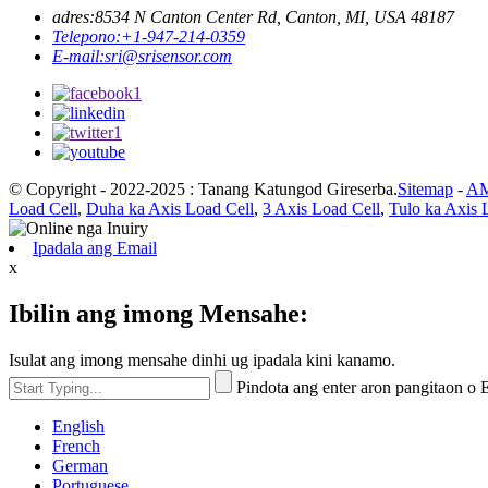
adres:
8534 N Canton Center Rd, Canton, MI, USA 48187
Telepono:
+1-947-214-0359
E-mail:
sri@srisensor.com
© Copyright - 2022-2025 : Tanang Katungod Gireserba.
Sitemap
-
AM
Load Cell
,
Duha ka Axis Load Cell
,
3 Axis Load Cell
,
Tulo ka Axis 
Ipadala ang Email
x
Ibilin ang imong Mensahe:
Isulat ang imong mensahe dinhi ug ipadala kini kanamo.
Pindota ang enter aron pangitaon o
English
French
German
Portuguese