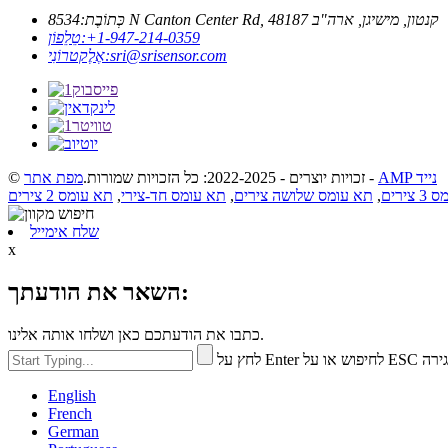
8534 N Canton Center Rd, קנטון, מישיגן, ארה"ב 48187
כְּתוֹבֶת:
‎+1-947-214-0359
טֵלֵפוֹן:
sri@srisensor.com
אֶלֶקטרוֹנִי:
AMP נייד
-
© זכויות יוצרים - 2022-2025: כל הזכויות שמורות.
מפת אתר
צירים
,
תא עומס שלושה צירים
,
תא עומס חד-צירי
,
תא עומס 2 צירים
שלח אימייל
x
השאר את הודעתך:
כתבו את הודעתכם כאן ושלחו אותה אלינו.
חיפוש או על ESC לסגירה
English
French
German