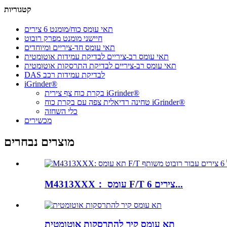
קטגוריות
תאי עומס כוח/מומנט 6 צירים
חיישני מומנט מפרק רובוט
תאי עומס חד-ציריים ומיוחדים
תאי עומס רב-ציריים לבדיקת עמידות אוטומטית
תאי עומס רב-ציריים לבדיקת התרסקות אוטומטית
DAS לבדיקת עמידות רכב
iGrinder®
בקרת כוח צף צירית iGrinder®
טחינה רדיאלית צפה עם בקרת כוח iGrinder®
כלי השחזה
מכשירים
מוצרים נבחרים
M4313XXX： עומס F/T 6 צירים...
תא עומס קיר להתרסקות אוטומטית