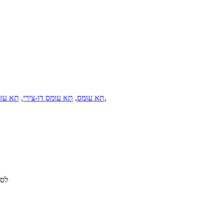
,
תא עומס
,
תא עומס דו-צירי
,
תא עומס 3 
לחץ על Enter ל