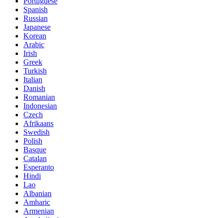
Portuguese
Spanish
Russian
Japanese
Korean
Arabic
Irish
Greek
Turkish
Italian
Danish
Romanian
Indonesian
Czech
Afrikaans
Swedish
Polish
Basque
Catalan
Esperanto
Hindi
Lao
Albanian
Amharic
Armenian