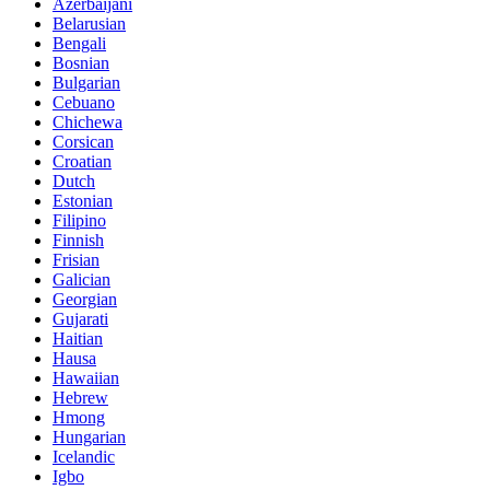
Azerbaijani
Belarusian
Bengali
Bosnian
Bulgarian
Cebuano
Chichewa
Corsican
Croatian
Dutch
Estonian
Filipino
Finnish
Frisian
Galician
Georgian
Gujarati
Haitian
Hausa
Hawaiian
Hebrew
Hmong
Hungarian
Icelandic
Igbo