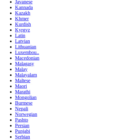
Javanese
Kannada
Kazakh
Khmer
Kurdish
Kyrgyz
Latin
Latvian
Lithuanian
Luxembou..
Macedonian
Malagasy
Malay
Malayalam
Maltese
Maori
Marathi
Mongolian
Burmese
Nepali
Norwegian
Pashto
Persian
Punjabi
Serbian