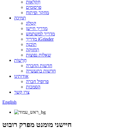
חַקלָאוּת
פרסומים
מחקר ופיתוח
תְמִיכָה
קָטָלוֹג
מדריך חיישן
מדריך למשתמש
מדריך iGrinder
תוֹכנָה
תַחזוּקָה
שאלות נפוצות
חֲדָשׁוֹת
חדשות החברה
חדשות בתעשייה
אודותינו
פרופיל חברה
הסמכות
צרו קשר
English
חיישני מומנט מפרק רובוט