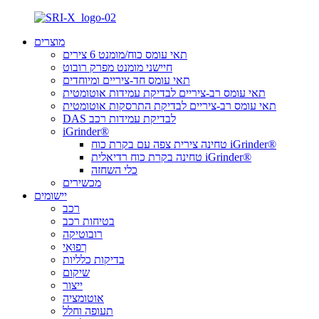
מוצרים
תאי עומס כוח/מומנט 6 צירים
חיישני מומנט מפרק רובוט
תאי עומס חד-ציריים ומיוחדים
תאי עומס רב-ציריים לבדיקת עמידות אוטומטית
תאי עומס רב-ציריים לבדיקת התרסקות אוטומטית
DAS לבדיקת עמידות רכב
iGrinder®
טחינה צירית צפה עם בקרת כוח iGrinder®
טחינה בקרת כוח רדיאלית iGrinder®
כלי השחזה
מכשירים
יישומים
רכב
בטיחות רכב
רובוטיקה
רְפוּאִי
בדיקות כלליות
שיקום
ייצור
אוטומציה
תעופה וחלל