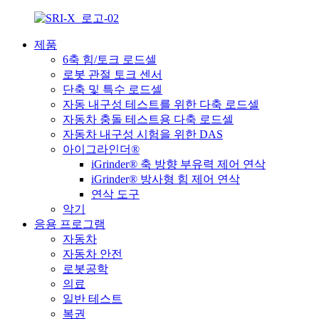
제품
6축 힘/토크 로드셀
로봇 관절 토크 센서
단축 및 특수 로드셀
자동 내구성 테스트를 위한 다축 로드셀
자동차 충돌 테스트용 다축 로드셀
자동차 내구성 시험을 위한 DAS
아이그라인더®
iGrinder® 축 방향 부유력 제어 연삭
iGrinder® 방사형 힘 제어 연삭
연삭 도구
악기
응용 프로그램
자동차
자동차 안전
로봇공학
의료
일반 테스트
복권