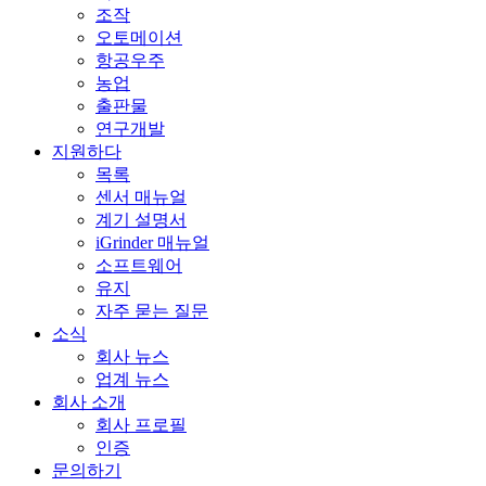
조작
오토메이션
항공우주
농업
출판물
연구개발
지원하다
목록
센서 매뉴얼
계기 설명서
iGrinder 매뉴얼
소프트웨어
유지
자주 묻는 질문
소식
회사 뉴스
업계 뉴스
회사 소개
회사 프로필
인증
문의하기