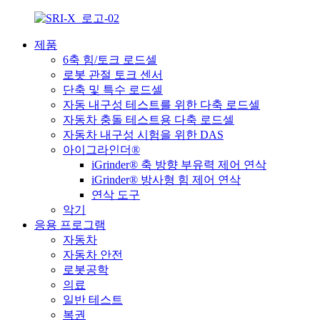
제품
6축 힘/토크 로드셀
로봇 관절 토크 센서
단축 및 특수 로드셀
자동 내구성 테스트를 위한 다축 로드셀
자동차 충돌 테스트용 다축 로드셀
자동차 내구성 시험을 위한 DAS
아이그라인더®
iGrinder® 축 방향 부유력 제어 연삭
iGrinder® 방사형 힘 제어 연삭
연삭 도구
악기
응용 프로그램
자동차
자동차 안전
로봇공학
의료
일반 테스트
복권