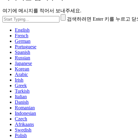
여기에 메시지를 적어서 보내주세요.
검색하려면 Enter 키를 누르고 
English
French
German
Portuguese
Spanish
Russian
Japanese
Korean
Arabic
Irish
Greek
Turkish
Italian
Danish
Romanian
Indonesian
Czech
Afrikaans
Swedish
Polish