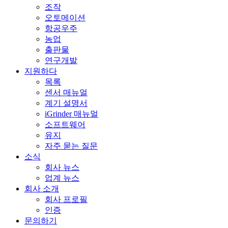
조작
오토메이션
항공우주
농업
출판물
연구개발
지원하다
목록
센서 매뉴얼
계기 설명서
iGrinder 매뉴얼
소프트웨어
유지
자주 묻는 질문
소식
회사 뉴스
업계 뉴스
회사 소개
회사 프로필
인증
문의하기