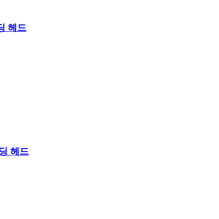
딩 헤드
인딩 헤드