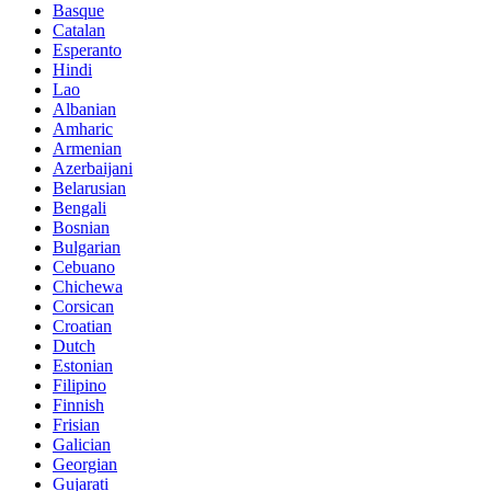
Basque
Catalan
Esperanto
Hindi
Lao
Albanian
Amharic
Armenian
Azerbaijani
Belarusian
Bengali
Bosnian
Bulgarian
Cebuano
Chichewa
Corsican
Croatian
Dutch
Estonian
Filipino
Finnish
Frisian
Galician
Georgian
Gujarati