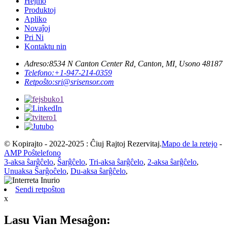
Hejmo
Produktoj
Apliko
Novaĵoj
Pri Ni
Kontaktu nin
Adreso:
8534 N Canton Center Rd, Canton, MI, Usono 48187
Telefono:
+1-947-214-0359
Retpoŝto:
sri@srisensor.com
© Kopirajto - 2022-2025 : Ĉiuj Rajtoj Rezervitaj.
Mapo de la retejo
-
AMP Poŝtelefono
3-aksa ŝarĝĉelo
,
Ŝarĝĉelo
,
Tri-aksa ŝarĝĉelo
,
2-aksa ŝarĝĉelo
,
Unuaksa Ŝarĝoĉelo
,
Du-aksa ŝarĝĉelo
,
Sendi retpoŝton
x
Lasu Vian Mesaĝon: