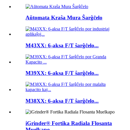
Aŭtomata Kraŝa Mura Ŝarĝĉelo
M43XX: 6-aksa F/T ŝarĝĉelo...
M39XX: 6-aksa F/T ŝarĝĉelo...
M38XX: 6-aksa F/T ŝarĝĉelo...
iGrinder® Fortika Radiala Flosanta
Muelkapo