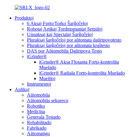
Produktoj
6 Aksaj Forto/Torko Ŝarĝoĉeloj
Robotaj Artikaj Tordmomantaj Sensiloj
Unuaksaj kaj Specialaj Ŝarĝoĉeloj
Pluraksaj ŝarĝoĉeloj por aŭtomata daŭripovotesto
Pluraksaj ŝarĝoĉeloj por aŭtomata kraŝtesto
DAS por Aŭtomobila Daŭripova Testo
iGrinder®
iGrinder® Aksa Flosanta Forto-kontrolita
Muelado
iGrinder® Radiala Forto-kontrolita Muelado
Mueliloj
Instrumentoj
Aplikoj
Aŭtomobila
Aŭtomobila sekureco
Robotiko
Medicina
Ĝenerala Testado
Rehabilitado
Fabrikado
Aŭtomatigo