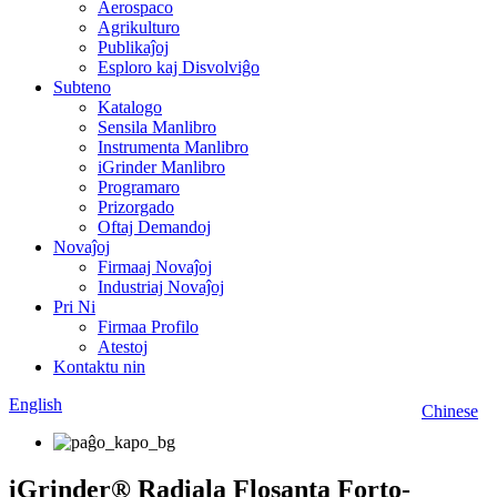
Aerospaco
Agrikulturo
Publikaĵoj
Esploro kaj Disvolviĝo
Subteno
Katalogo
Sensila Manlibro
Instrumenta Manlibro
iGrinder Manlibro
Programaro
Prizorgado
Oftaj Demandoj
Novaĵoj
Firmaaj Novaĵoj
Industriaj Novaĵoj
Pri Ni
Firmaa Profilo
Atestoj
Kontaktu nin
English
Chinese
iGrinder® Radiala Flosanta Forto-