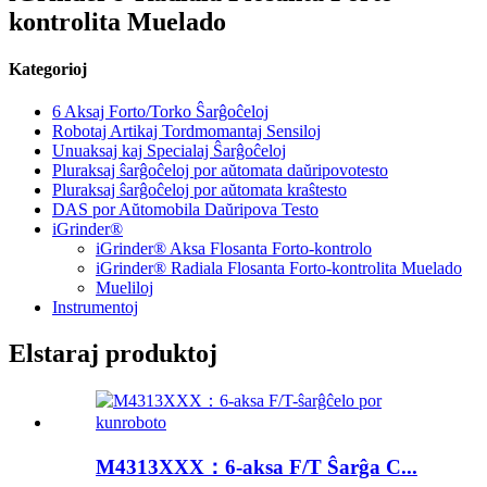
kontrolita Muelado
Kategorioj
6 Aksaj Forto/Torko Ŝarĝoĉeloj
Robotaj Artikaj Tordmomantaj Sensiloj
Unuaksaj kaj Specialaj Ŝarĝoĉeloj
Pluraksaj ŝarĝoĉeloj por aŭtomata daŭripovotesto
Pluraksaj ŝarĝoĉeloj por aŭtomata kraŝtesto
DAS por Aŭtomobila Daŭripova Testo
iGrinder®
iGrinder® Aksa Flosanta Forto-kontrolo
iGrinder® Radiala Flosanta Forto-kontrolita Muelado
Mueliloj
Instrumentoj
Elstaraj produktoj
M4313XXX：6-aksa F/T Ŝarĝa C...