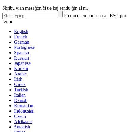
Skribu vian mesaĝon ĉi tie kaj sendu ĝin al ni.
Premu enen por serĉi aŭ ESC por
fermi
English
French
German
Portuguese
Spanish
Russian
Japanese
Korean
Arabic
Irish
Greek
Turkish
Italian
Danish
Romanian
Indonesian
Czech
Afrikaans
Swedish