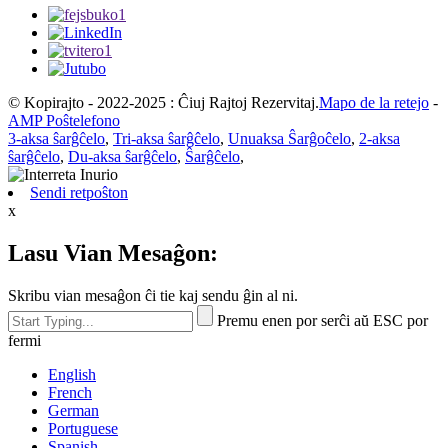
© Kopirajto - 2022-2025 : Ĉiuj Rajtoj Rezervitaj.
Mapo de la retejo
-
AMP Poŝtelefono
3-aksa ŝarĝĉelo
,
Tri-aksa ŝarĝĉelo
,
Unuaksa Ŝarĝoĉelo
,
2-aksa
ŝarĝĉelo
,
Du-aksa ŝarĝĉelo
,
Ŝarĝĉelo
,
Sendi retpoŝton
x
Lasu Vian Mesaĝon:
Skribu vian mesaĝon ĉi tie kaj sendu ĝin al ni.
Premu enen por serĉi aŭ ESC por
fermi
English
French
German
Portuguese
Spanish