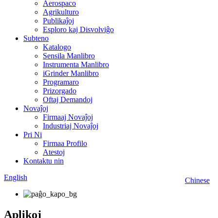
Aerospaco
Agrikulturo
Publikaĵoj
Esploro kaj Disvolviĝo
Subteno
Katalogo
Sensila Manlibro
Instrumenta Manlibro
iGrinder Manlibro
Programaro
Prizorgado
Oftaj Demandoj
Novaĵoj
Firmaaj Novaĵoj
Industriaj Novaĵoj
Pri Ni
Firmaa Profilo
Atestoj
Kontaktu nin
English
Chinese
Aplikoj