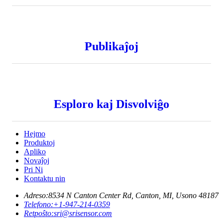
Publikaĵoj
Esploro kaj Disvolviĝo
Hejmo
Produktoj
Apliko
Novaĵoj
Pri Ni
Kontaktu nin
Adreso:
8534 N Canton Center Rd, Canton, MI, Usono 48187
Telefono:
+1-947-214-0359
Retpoŝto:
sri@srisensor.com