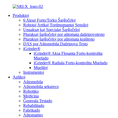
Produktoj
6 Aksaj Forto/Torko Ŝarĝoĉeloj
Robotaj Artikaj Tordmomantaj Sensiloj
Unuaksaj kaj Specialaj Ŝarĝoĉeloj
Pluraksaj ŝarĝoĉeloj por aŭtomata daŭripovotesto
Pluraksaj ŝarĝoĉeloj por aŭtomata kraŝtesto
DAS por Aŭtomobila Daŭripova Testo
iGrinder®
iGrinder® Aksa Flosanta Forto-kontrolita
Muelado
iGrinder® Radiala Forto-kontrolita Muelado
Mueliloj
Instrumentoj
Aplikoj
Aŭtomobila
Aŭtomobila sekureco
Robotiko
Medicina
Ĝenerala Testado
Rehabilitado
Fabrikado
Aŭtomatigo