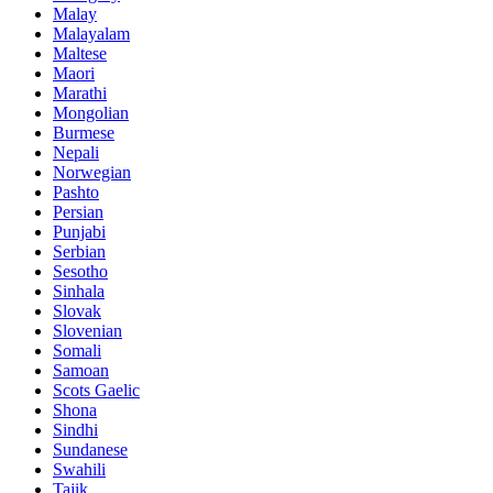
Malay
Malayalam
Maltese
Maori
Marathi
Mongolian
Burmese
Nepali
Norwegian
Pashto
Persian
Punjabi
Serbian
Sesotho
Sinhala
Slovak
Slovenian
Somali
Samoan
Scots Gaelic
Shona
Sindhi
Sundanese
Swahili
Tajik