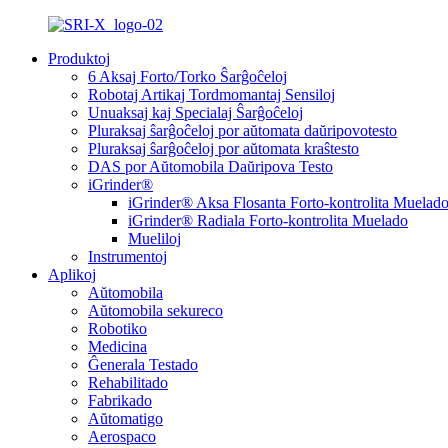
Produktoj
6 Aksaj Forto/Torko Ŝarĝoĉeloj
Robotaj Artikaj Tordmomantaj Sensiloj
Unuaksaj kaj Specialaj Ŝarĝoĉeloj
Pluraksaj ŝarĝoĉeloj por aŭtomata daŭripovotesto
Pluraksaj ŝarĝoĉeloj por aŭtomata kraŝtesto
DAS por Aŭtomobila Daŭripova Testo
iGrinder®
iGrinder® Aksa Flosanta Forto-kontrolita Muelad
iGrinder® Radiala Forto-kontrolita Muelado
Mueliloj
Instrumentoj
Aplikoj
Aŭtomobila
Aŭtomobila sekureco
Robotiko
Medicina
Ĝenerala Testado
Rehabilitado
Fabrikado
Aŭtomatigo
Aerospaco