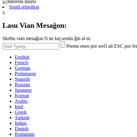
Sendi retpoŝton
x
Lasu Vian Mesaĝon:
Skribu vian mesaĝon ĉi tie kaj sendu ĝin al ni.
Premu enen por serĉi aŭ ESC por fe
English
French
German
Portuguese
Spanish
Russian
Japanese
Korean
Arabic
Irish
Greek
Turkish
Italian
Danish
Romanian