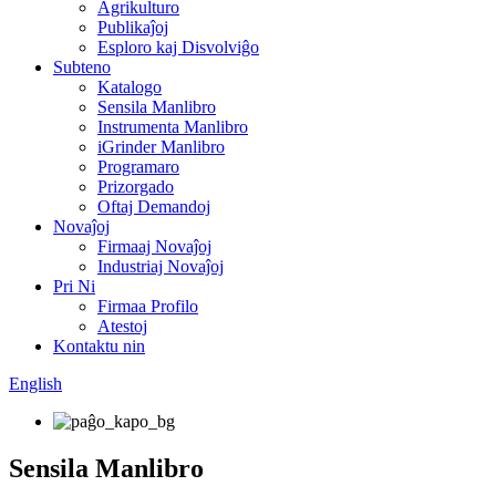
Agrikulturo
Publikaĵoj
Esploro kaj Disvolviĝo
Subteno
Katalogo
Sensila Manlibro
Instrumenta Manlibro
iGrinder Manlibro
Programaro
Prizorgado
Oftaj Demandoj
Novaĵoj
Firmaaj Novaĵoj
Industriaj Novaĵoj
Pri Ni
Firmaa Profilo
Atestoj
Kontaktu nin
English
Sensila Manlibro