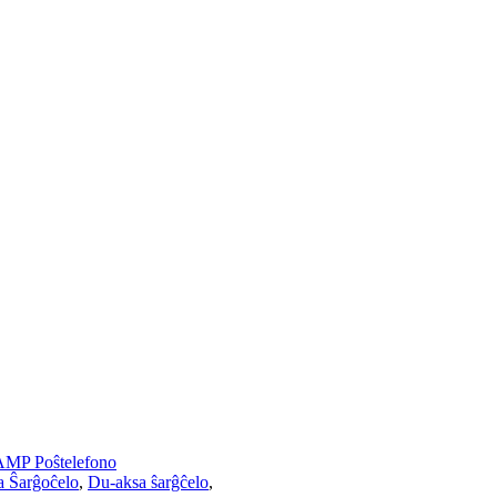
AMP Poŝtelefono
 Ŝarĝoĉelo
,
Du-aksa ŝarĝĉelo
,