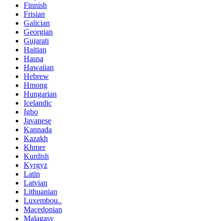
Finnish
Frisian
Galician
Georgian
Gujarati
Haitian
Hausa
Hawaiian
Hebrew
Hmong
Hungarian
Icelandic
Igbo
Javanese
Kannada
Kazakh
Khmer
Kurdish
Kyrgyz
Latin
Latvian
Lithuanian
Luxembou..
Macedonian
Malagasy