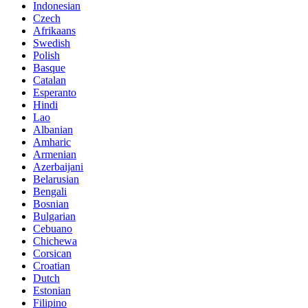
Indonesian
Czech
Afrikaans
Swedish
Polish
Basque
Catalan
Esperanto
Hindi
Lao
Albanian
Amharic
Armenian
Azerbaijani
Belarusian
Bengali
Bosnian
Bulgarian
Cebuano
Chichewa
Corsican
Croatian
Dutch
Estonian
Filipino