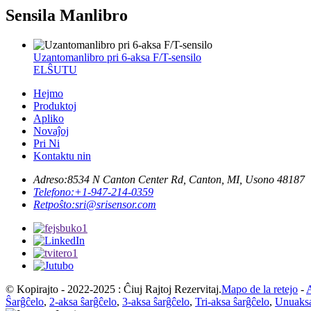
Sensila Manlibro
Uzantomanlibro pri 6-aksa F/T-sensilo
ELŜUTU
Hejmo
Produktoj
Apliko
Novaĵoj
Pri Ni
Kontaktu nin
Adreso:
8534 N Canton Center Rd, Canton, MI, Usono 48187
Telefono:
+1-947-214-0359
Retpoŝto:
sri@srisensor.com
© Kopirajto - 2022-2025 : Ĉiuj Rajtoj Rezervitaj.
Mapo de la retejo
-
Ŝarĝĉelo
,
2-aksa ŝarĝĉelo
,
3-aksa ŝarĝĉelo
,
Tri-aksa ŝarĝĉelo
,
Unuaksa