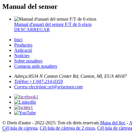
Manual del sensor
Manual d'usuari del sensor F/T de 6 eixos
DESCARREGAR
Inici
Productes
Aplicació
Notícies
Sobre nosaltres
Contacta amb nosaltres
Adreça:
8534 N Canton Center Rd, Canton, MI, EUA 48187
Telèfon:
+1-947-214-0359
Correu electrònic:
sri@srisensor.com
© Drets d'autor - 2022-2025: Tots els drets reservats.
Mapa del lloc
-
A
Cèl·lula de càrrega
,
Cèl·lula de càrrega de 2 eixos
,
Cèl·lula de càrreg