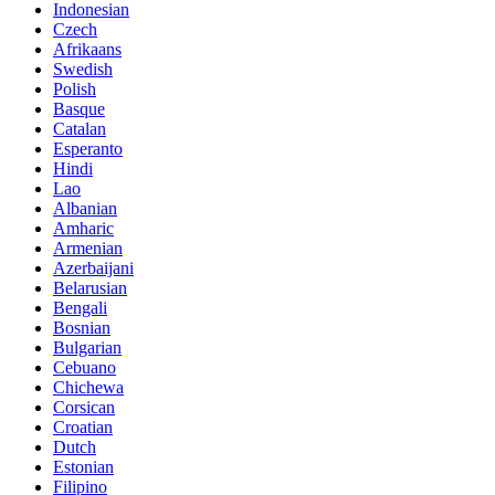
Indonesian
Czech
Afrikaans
Swedish
Polish
Basque
Catalan
Esperanto
Hindi
Lao
Albanian
Amharic
Armenian
Azerbaijani
Belarusian
Bengali
Bosnian
Bulgarian
Cebuano
Chichewa
Corsican
Croatian
Dutch
Estonian
Filipino