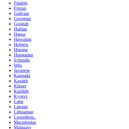
Finnish
Frisian
Galician
Georgian
Gujarati
Haitian
Hausa
Hawaiian
Hebrew
Hmong
Hungarian
Icelandic
Igbo
Javanese
Kannada
Kazakh
Khmer
Kurdish
Kyrgyz
Latin
Latvian
Lithuanian
Luxembou..
Macedonian
Malagasy