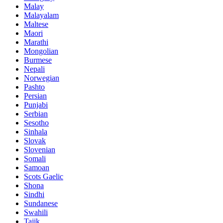
Malay
Malayalam
Maltese
Maori
Marathi
Mongolian
Burmese
Nepali
Norwegian
Pashto
Persian
Punjabi
Serbian
Sesotho
Sinhala
Slovak
Slovenian
Somali
Samoan
Scots Gaelic
Shona
Sindhi
Sundanese
Swahili
Tajik