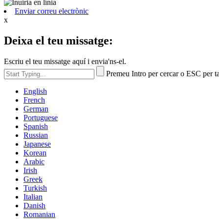
Enviar correu electrònic
x
Deixa el teu missatge:
Escriu el teu missatge aquí i envia'ns-el.
Premeu Intro per cercar o ESC per t
English
French
German
Portuguese
Spanish
Russian
Japanese
Korean
Arabic
Irish
Greek
Turkish
Italian
Danish
Romanian