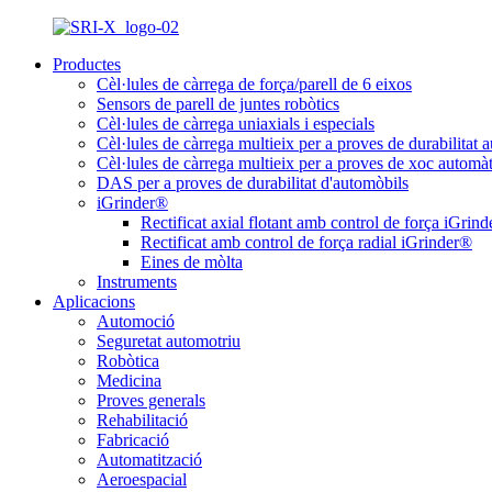
Productes
Cèl·lules de càrrega de força/parell de 6 eixos
Sensors de parell de juntes robòtics
Cèl·lules de càrrega uniaxials i especials
Cèl·lules de càrrega multieix per a proves de durabilitat 
Cèl·lules de càrrega multieix per a proves de xoc automàt
DAS per a proves de durabilitat d'automòbils
iGrinder®
Rectificat axial flotant amb control de força iGrin
Rectificat amb control de força radial iGrinder®
Eines de mòlta
Instruments
Aplicacions
Automoció
Seguretat automotriu
Robòtica
Medicina
Proves generals
Rehabilitació
Fabricació
Automatització
Aeroespacial