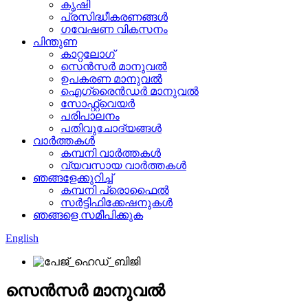
കൃഷി
പ്രസിദ്ധീകരണങ്ങൾ
ഗവേഷണ വികസനം
പിന്തുണ
കാറ്റലോഗ്
സെൻസർ മാനുവൽ
ഉപകരണ മാനുവൽ
ഐഗ്രൈൻഡർ മാനുവൽ
സോഫ്റ്റ്‌വെയർ
പരിപാലനം
പതിവുചോദ്യങ്ങൾ
വാർത്തകൾ
കമ്പനി വാർത്തകൾ
വ്യവസായ വാർത്തകൾ
ഞങ്ങളേക്കുറിച്ച്
കമ്പനി പ്രൊഫൈൽ
സർട്ടിഫിക്കേഷനുകൾ
ഞങ്ങളെ സമീപിക്കുക
English
സെൻസർ മാനുവൽ