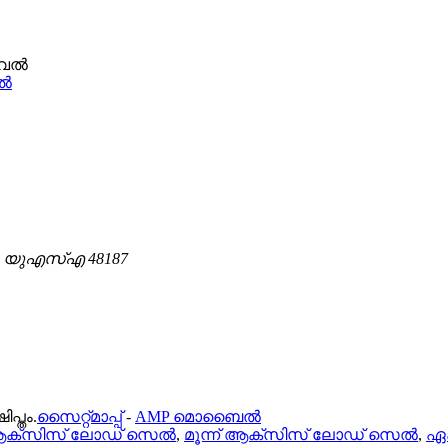
വൽ
I, യുഎസ്എ 48187
പ്തം.
സൈറ്റ്മാപ്പ്
-
AMP മൊബൈൽ
ആക്സിസ് ലോഡ് സെൽ
,
മൂന്ന് ആക്സിസ് ലോഡ് സെൽ
,
ഏ