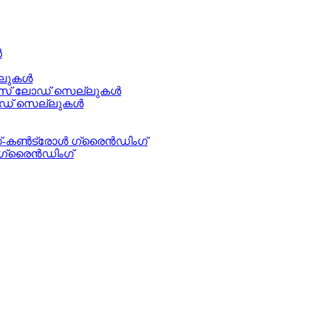
ൾ
്ലുകൾ
ആക്സിസ് ലോഡ് സെല്ലുകൾ
 ലോഡ് സെല്ലുകൾ
്‌സ്-കൺട്രോൾ ഗ്രൈൻഡിംഗ്
 ഗ്രൈൻഡിംഗ്