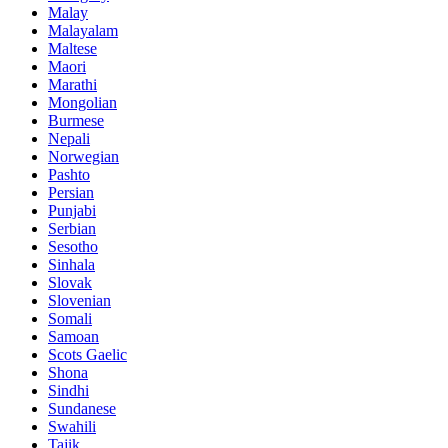
Malay
Malayalam
Maltese
Maori
Marathi
Mongolian
Burmese
Nepali
Norwegian
Pashto
Persian
Punjabi
Serbian
Sesotho
Sinhala
Slovak
Slovenian
Somali
Samoan
Scots Gaelic
Shona
Sindhi
Sundanese
Swahili
Tajik