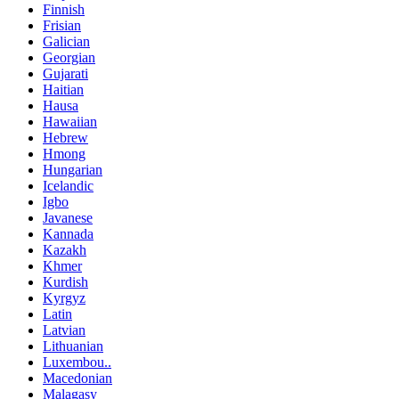
Finnish
Frisian
Galician
Georgian
Gujarati
Haitian
Hausa
Hawaiian
Hebrew
Hmong
Hungarian
Icelandic
Igbo
Javanese
Kannada
Kazakh
Khmer
Kurdish
Kyrgyz
Latin
Latvian
Lithuanian
Luxembou..
Macedonian
Malagasy