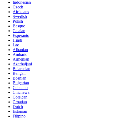
Indonesian
Czech
Afrikaans
Swedish
Polish
Basque
Catalan
Esperanto
Hindi
Lao
Albanian
Amharic
Armenian
Azerbaijani
Belarusian
Bengali
Bosnian
Bulgarian
Cebuano
Chichewa
Corsican
Croatian
Dutch
Estonian
Filipino