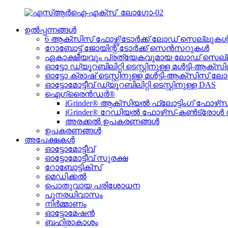
ഉൽപ്പന്നങ്ങൾ
6 ആക്സിസ് ഫോഴ്സ്/ടോർക്ക് ലോഡ് സെല്ലുക
റോബോട്ട് ജോയിന്റ് ടോർക്ക് സെൻസറുകൾ
ഏകാക്ഷീയവും പ്രത്യേകവുമായ ലോഡ് സെല
ഓട്ടോ ഡ്യൂറബിലിറ്റി ടെസ്റ്റിനുള്ള മൾട്ടി-
ഓട്ടോ ക്രാഷ് ടെസ്റ്റിനുള്ള മൾട്ടി-ആക്സിസ്
ഓട്ടോമോട്ടീവ് ഡ്യൂറബിലിറ്റി ടെസ്റ്റിനുള്ള DAS
ഐഗ്രൈൻഡർ®
iGrinder® ആക്സിയൽ ഫ്ലോട്ടിംഗ് ഫോഴ
iGrinder® റേഡിയൽ ഫോഴ്‌സ്-കൺട്രോൾ
അരക്കൽ ഉപകരണങ്ങൾ
ഉപകരണങ്ങൾ
അപേക്ഷകൾ
ഓട്ടോമോട്ടീവ്
ഓട്ടോമോട്ടീവ് സുരക്ഷ
റോബോട്ടിക്സ്
മെഡിക്കൽ
പൊതുവായ പരിശോധന
പുനരധിവാസം
നിർമ്മാണം
ഓട്ടോമേഷൻ
ബഹിരാകാശം