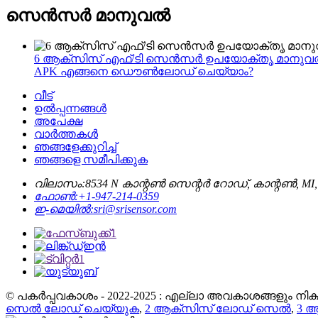
സെൻസർ മാനുവൽ
6 ആക്സിസ് എഫ്/ടി സെൻസർ ഉപയോക്തൃ മാനു
APK എങ്ങനെ ഡൌൺലോഡ് ചെയ്യാം?
വീട്
ഉൽപ്പന്നങ്ങൾ
അപേക്ഷ
വാർത്തകൾ
ഞങ്ങളേക്കുറിച്ച്
ഞങ്ങളെ സമീപിക്കുക
വിലാസം:
8534 N കാന്റൺ സെന്റർ റോഡ്, കാന്റൺ, M
ഫോൺ:
+1-947-214-0359
ഇ-മെയിൽ:
sri@srisensor.com
© പകർപ്പവകാശം - 2022-2025 : എല്ലാ അവകാശങ്ങളും നിക്ഷി
സെൽ ലോഡ് ചെയ്യുക
,
2 ആക്സിസ് ലോഡ് സെൽ
,
3 