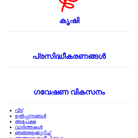
കൃഷി
പ്രസിദ്ധീകരണങ്ങൾ
ഗവേഷണ വികസനം
വീട്
ഉൽപ്പന്നങ്ങൾ
അപേക്ഷ
വാർത്തകൾ
ഞങ്ങളേക്കുറിച്ച്