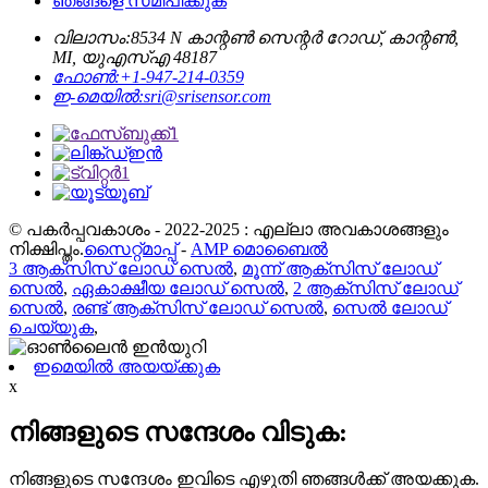
ഞങ്ങളെ സമീപിക്കുക
വിലാസം:
8534 N കാന്റൺ സെന്റർ റോഡ്, കാന്റൺ,
MI, യുഎസ്എ 48187
ഫോൺ:
+1-947-214-0359
ഇ-മെയിൽ:
sri@srisensor.com
© പകർപ്പവകാശം - 2022-2025 : എല്ലാ അവകാശങ്ങളും
നിക്ഷിപ്തം.
സൈറ്റ്മാപ്പ്
-
AMP മൊബൈൽ
3 ആക്സിസ് ലോഡ് സെൽ
,
മൂന്ന് ആക്സിസ് ലോഡ്
സെൽ
,
ഏകാക്ഷീയ ലോഡ് സെൽ
,
2 ആക്സിസ് ലോഡ്
സെൽ
,
രണ്ട് ആക്സിസ് ലോഡ് സെൽ
,
സെൽ ലോഡ്
ചെയ്യുക
,
ഇമെയിൽ അയയ്ക്കുക
x
നിങ്ങളുടെ സന്ദേശം വിടുക:
നിങ്ങളുടെ സന്ദേശം ഇവിടെ എഴുതി ഞങ്ങൾക്ക് അയക്കുക.