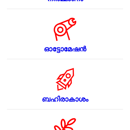
ഓട്ടോമേഷൻ
ബഹിരാകാശം