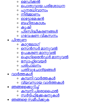
മെഡിക്കൽ
പൊതുവായ പരിശോധന
പുനരധിവാസം
നിർമ്മാണം
ഓട്ടോമേഷൻ
ബഹിരാകാശം
കൃഷി
പ്രസിദ്ധീകരണങ്ങൾ
ഗവേഷണ വികസനം
പിന്തുണ
കാറ്റലോഗ്
സെൻസർ മാനുവൽ
ഉപകരണ മാനുവൽ
ഐഗ്രൈൻഡർ മാനുവൽ
സോഫ്റ്റ്‌വെയർ
പരിപാലനം
പതിവുചോദ്യങ്ങൾ
വാർത്തകൾ
കമ്പനി വാർത്തകൾ
വ്യവസായ വാർത്തകൾ
ഞങ്ങളേക്കുറിച്ച്
കമ്പനി പ്രൊഫൈൽ
സർട്ടിഫിക്കേഷനുകൾ
ഞങ്ങളെ സമീപിക്കുക