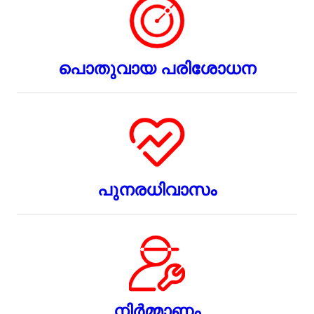
പൊതുവായ പരിശോധന
പുനരധിവാസം
നിർമ്മാണം