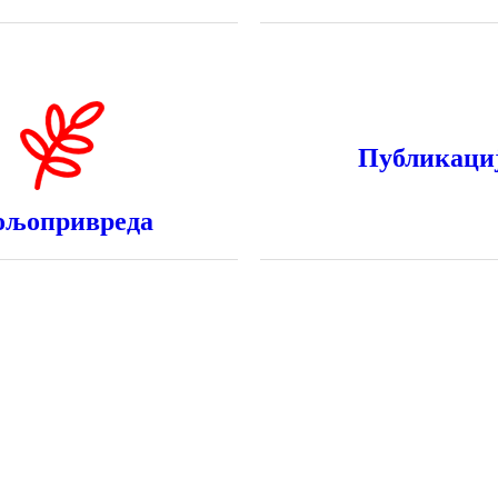
Публикаци
ољопривреда