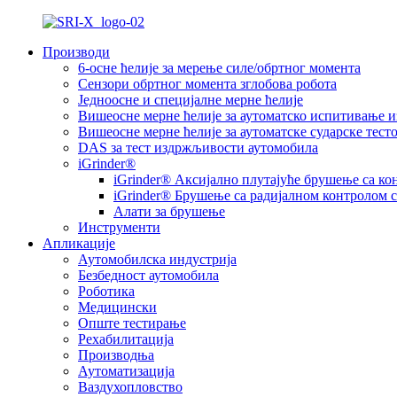
Производи
6-осне ћелије за мерење силе/обртног момента
Сензори обртног момента зглобова робота
Једноосне и специјалне мерне ћелије
Вишеосне мерне ћелије за аутоматско испитивање
Вишеосне мерне ћелије за аутоматске сударске тест
DAS за тест издржљивости аутомобила
iGrinder®
iGrinder® Аксијално плутајуће брушење са ко
iGrinder® Брушење са радијалном контролом 
Алати за брушење
Инструменти
Апликације
Аутомобилска индустрија
Безбедност аутомобила
Роботика
Медицински
Опште тестирање
Рехабилитација
Производња
Аутоматизација
Ваздухопловство