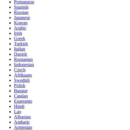
Portuguese
Spanish
Russian
Japanese
Korean
Arabic
Irish
Greek
Turkish
Italian
Danish
Romanian
Indonesian
Czech
Afrikaans
Swedish
Polish
Basque
Catalan
Esperanto
Hindi
Lao
Albanian
Amharic
Armenian