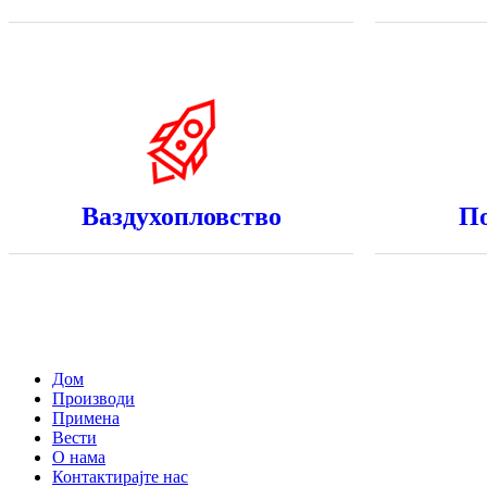
Ваздухопловство
П
Дом
Производи
Примена
Вести
О нама
Контактирајте нас