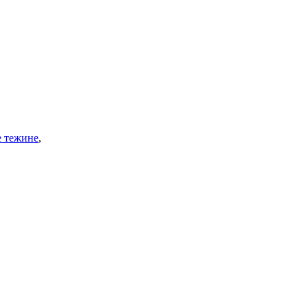
е тежине
,