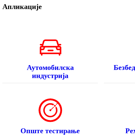
Апликације
Аутомобилска
Безбе
индустрија
Опште тестирање
Ре