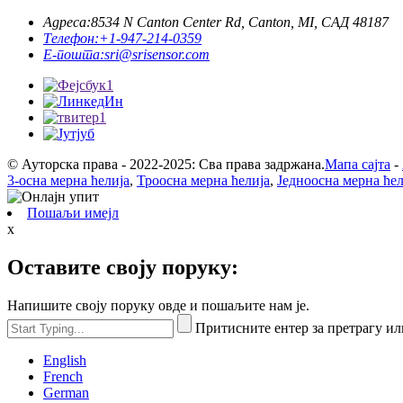
Адреса:
8534 N Canton Center Rd, Canton, MI, САД 48187
Телефон:
+1-947-214-0359
Е-пошта:
sri@srisensor.com
© Ауторска права - 2022-2025: Сва права задржана.
Мапа сајта
-
3-осна мерна ћелија
,
Троосна мерна ћелија
,
Једноосна мерна ћел
Пошаљи имејл
x
Оставите своју поруку:
Напишите своју поруку овде и пошаљите нам је.
Притисните ентер за претрагу ил
English
French
German