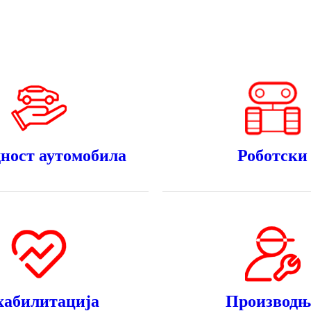
дност аутомобила
Роботски
хабилитација
Производњ