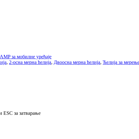
AMP за мобилне уређаје
ија
,
2-осна мерна ћелија
,
Двоосна мерна ћелија
,
Ћелија за мерењ
и ESC за затварање