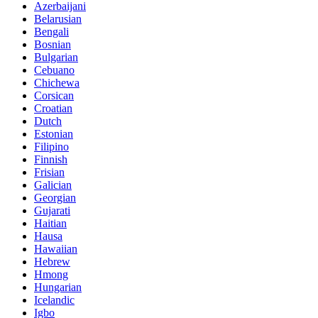
Azerbaijani
Belarusian
Bengali
Bosnian
Bulgarian
Cebuano
Chichewa
Corsican
Croatian
Dutch
Estonian
Filipino
Finnish
Frisian
Galician
Georgian
Gujarati
Haitian
Hausa
Hawaiian
Hebrew
Hmong
Hungarian
Icelandic
Igbo