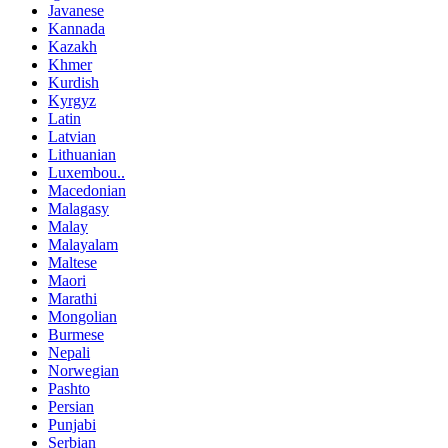
Javanese
Kannada
Kazakh
Khmer
Kurdish
Kyrgyz
Latin
Latvian
Lithuanian
Luxembou..
Macedonian
Malagasy
Malay
Malayalam
Maltese
Maori
Marathi
Mongolian
Burmese
Nepali
Norwegian
Pashto
Persian
Punjabi
Serbian