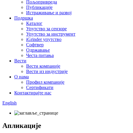
Пољопривреда
Публикације
Истраживање и развој
Подршка
Каталог
Упутство за сензоре
Упутство за инструмент
iGrinder упутство
Софтвер
Одржавање
Честа питања
Вести
Вести компаније
Вести из индустрије
О нама
Профил компаније
Сертификати
Контактирајте нас
English
Апликације