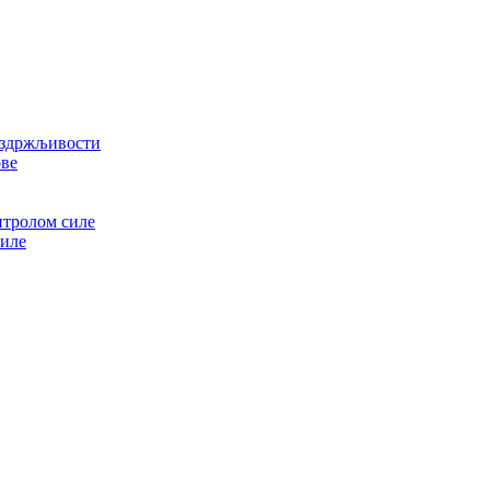
 издржљивости
ове
нтролом силе
силе