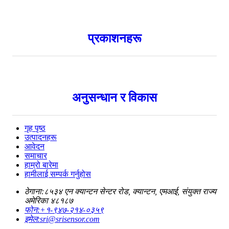
प्रकाशनहरू
अनुसन्धान र विकास
गृह पृष्ठ
उत्पादनहरू
आवेदन
समाचार
हाम्रो बारेमा
हामीलाई सम्पर्क गर्नुहोस
ठेगाना:
८५३४ एन क्यान्टन सेन्टर रोड, क्यान्टन, एमआई, संयुक्त राज्य
अमेरिका ४८१८७
फोन:
+१-९४७-२१४-०३५९
इमेल:
sri@srisensor.com