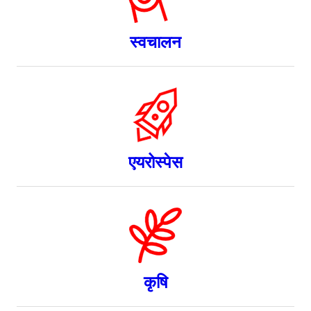
स्वचालन
एयरोस्पेस
कृषि