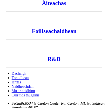
Àiteachas
Foillseachaidhean
R&D
Dachaigh
Toraidhean
Iarrtas
Naidheachdan
Mu ar deidhinn
Cuir fios thugainn
Seòladh:
8534 N Canton Center Rd, Canton, MI, Na Stàitean
Aonaichte 48187