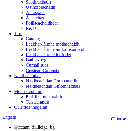
Saothrachadh
Uathoibrachadh
Aerospace
Àiteachas
Foillseachaidhean
R&D
Taic
Catalog
Leabhar-làimhe mothachaidh
Leabhar-làimhe an Ionnsramaid
Leabhar-làimhe iGrinder
Bathar-bog
Cumail suas
Ceistean Cumanta
Naidheachdan
Naidheachdan Companaidh
Naidheachdan Gnìomhachais
Mu ar deidhinn
Pròifil Companaidh
Teisteanasan
Cuir fios thugainn
English
Chinese