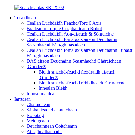
Toraidhean
Ceallan Luchdaidh Feachd/Torc 6 Axis
Braitearan Torque Co-phàirteach Robot
Ceallan Luchdaidh Aon-aiseach & Sònraichte
Ceallan Luchdaidh Ioma-axis airson Deuchainn
Seasmhachd Fèin-ghluasadach
Ceallan Luchdaidh Ioma-axis airson Deuchainn Tubaist
Fèin-ghluasadach
DAS airson Deuchainn Seasmhachd Chàraichean
iGrinder®
Bleith smachd-feachd fleòdraidh aiseach
iGrinder®
Bleith smachd-feachd rèididheach iGrinder®
Innealan Bleith
Ionnsramaidean
Iarrtasan
Chàraichean
Sàbhailteachd chàraichean
Robotaig
Meidigeach
Deuchainnean Coitcheann
Ath-ghnàthachadh