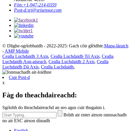
Fòn:
+1-947-214-0359
Post-d:
sri@srisensor.com
© Dlighe-sgrìobhaidh - 2022-2025: Gach còir glèidhte.
Mapa-làraich
-
AMP Mobile
Cealla Luchdaidh 3 Axis
,
Cealla Luchdaidh Trì Axis
,
Cealla
Luchdaidh Aon-aiseach
,
Cealla Luchdaidh 2 Axis
,
Cealla
Luchdaidh Dà Axis
,
Cealla Luchdaidh
,
Cuir Post-d
x
Fàg do theachdaireachd:
Sgrìobh do theachdaireachd an seo agus cuir thugainn i.
Brùth air enter airson rannsachadh
no air ESC airson dùnadh
English