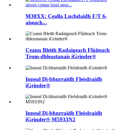
M38XX: Cealla Luchdaidh F/T 6-
aiseach...
Ceann Bleith Radaigeach Flùiteach
Trom-dhleastanais iGrinder®
Inneal Dì-bhurraidh Fleòdraidh
iGrinder®
Inneal Dì-bhurraidh Fleòdraidh
iGrinder® M5933N2