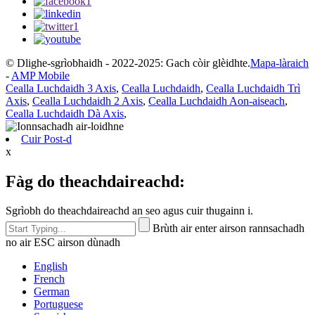
© Dlighe-sgrìobhaidh - 2022-2025: Gach còir glèidhte.
Mapa-làraich
-
AMP Mobile
Cealla Luchdaidh 3 Axis
,
Cealla Luchdaidh
,
Cealla Luchdaidh Trì
Axis
,
Cealla Luchdaidh 2 Axis
,
Cealla Luchdaidh Aon-aiseach
,
Cealla Luchdaidh Dà Axis
,
Cuir Post-d
x
Fàg do theachdaireachd:
Sgrìobh do theachdaireachd an seo agus cuir thugainn i.
Brùth air enter airson rannsachadh
no air ESC airson dùnadh
English
French
German
Portuguese