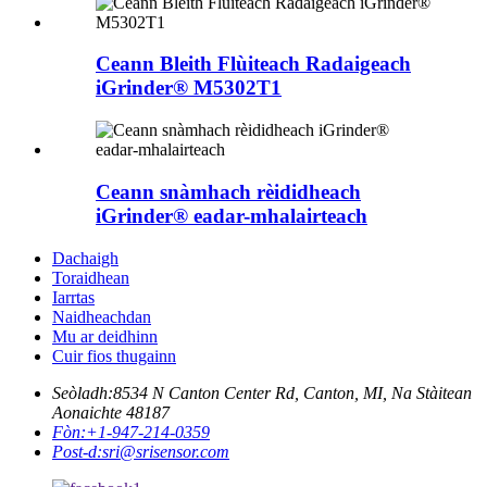
Ceann Bleith Flùiteach Radaigeach
iGrinder® M5302T1
Ceann snàmhach rèididheach
iGrinder® eadar-mhalairteach
Dachaigh
Toraidhean
Iarrtas
Naidheachdan
Mu ar deidhinn
Cuir fios thugainn
Seòladh:
8534 N Canton Center Rd, Canton, MI, Na Stàitean
Aonaichte 48187
Fòn:
+1-947-214-0359
Post-d:
sri@srisensor.com