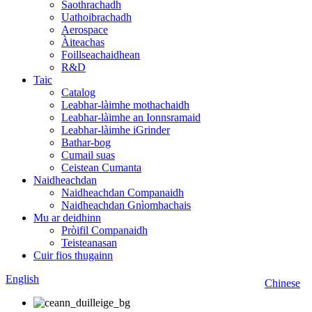
Saothrachadh
Uathoibrachadh
Aerospace
Àiteachas
Foillseachaidhean
R&D
Taic
Catalog
Leabhar-làimhe mothachaidh
Leabhar-làimhe an Ionnsramaid
Leabhar-làimhe iGrinder
Bathar-bog
Cumail suas
Ceistean Cumanta
Naidheachdan
Naidheachdan Companaidh
Naidheachdan Gnìomhachais
Mu ar deidhinn
Pròifil Companaidh
Teisteanasan
Cuir fios thugainn
English
Chinese