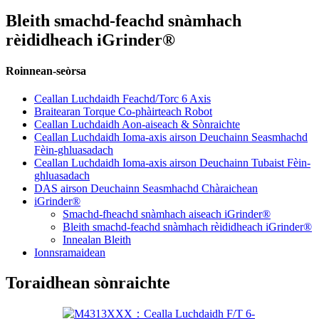
Bleith smachd-feachd snàmhach
rèididheach iGrinder®
Roinnean-seòrsa
Ceallan Luchdaidh Feachd/Torc 6 Axis
Braitearan Torque Co-phàirteach Robot
Ceallan Luchdaidh Aon-aiseach & Sònraichte
Ceallan Luchdaidh Ioma-axis airson Deuchainn Seasmhachd
Fèin-ghluasadach
Ceallan Luchdaidh Ioma-axis airson Deuchainn Tubaist Fèin-
ghluasadach
DAS airson Deuchainn Seasmhachd Chàraichean
iGrinder®
Smachd-fheachd snàmhach aiseach iGrinder®
Bleith smachd-feachd snàmhach rèididheach iGrinder®
Innealan Bleith
Ionnsramaidean
Toraidhean sònraichte