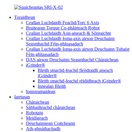
Toraidhean
Ceallan Luchdaidh Feachd/Torc 6 Axis
Braitearan Torque Co-phàirteach Robot
Ceallan Luchdaidh Aon-aiseach & Sònraichte
Ceallan Luchdaidh Ioma-axis airson Deuchainn
Seasmhachd Fèin-ghluasadach
Ceallan Luchdaidh Ioma-axis airson Deuchainn Tubaist
Fèin-ghluasadach
DAS airson Deuchainn Seasmhachd Chàraichean
iGrinder®
Bleith smachd-feachd fleòdraidh aiseach
iGrinder®
Bleith smachd-feachd rèididheach iGrinder®
Innealan Bleith
Ionnsramaidean
Iarrtasan
Chàraichean
Sàbhailteachd chàraichean
Robotaig
Meidigeach
Deuchainnean Coitcheann
Ath-ghnàthachadh