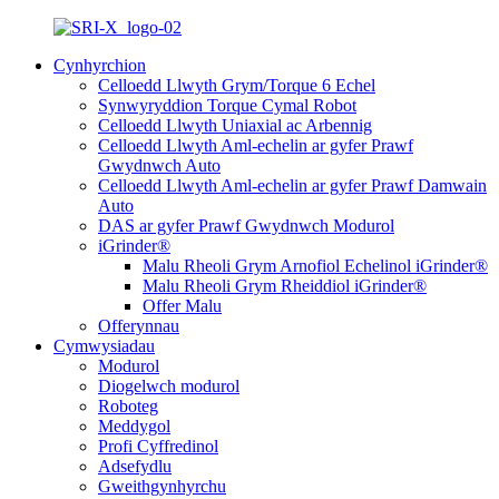
Cynhyrchion
Celloedd Llwyth Grym/Torque 6 Echel
Synwyryddion Torque Cymal Robot
Celloedd Llwyth Uniaxial ac Arbennig
Celloedd Llwyth Aml-echelin ar gyfer Prawf
Gwydnwch Auto
Celloedd Llwyth Aml-echelin ar gyfer Prawf Damwain
Auto
DAS ar gyfer Prawf Gwydnwch Modurol
iGrinder®
Malu Rheoli Grym Arnofiol Echelinol iGrinder®
Malu Rheoli Grym Rheiddiol iGrinder®
Offer Malu
Offerynnau
Cymwysiadau
Modurol
Diogelwch modurol
Roboteg
Meddygol
Profi Cyffredinol
Adsefydlu
Gweithgynhyrchu