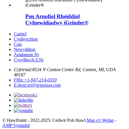
Pen Arnofiol Rheiddiol
Cyfnewidiadwy iGrinder®
Cartref
Cynhyrchion
Cais
Newyddion
Amdanom Ni
Cysylltwch â Ni
Cyfeiriad:
8534 N Canton Center Rd, Canton, MI, UDA
48187
Ffôn:
+1-947-214-0359
E-bost:
sri@srisensor.com
© Hawlfraint - 2022-2025: Cedwir Pob Hawl.
Map o'r Wefan
-
AMP Symudol