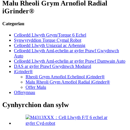
Malu Rheoli Grym Arnofiol Radial
iGrinder®
Categorïau
Celloedd Llwyth Grym/Torque 6 Echel
Synwyryddion Torque Cymal Robot
Celloedd Llwyth Uniaxial ac Arbennig
Celloedd Llwyth Aml-echelin ar gyfer Prawf Gwydnwch
Auto
Celloedd Llwyth Aml-echelin ar gyfer Prawf Damwain Auto
DAS ar gyfer Prawf Gwydnwch Modurol
iGrinder®
Rheoli Grym Arnofiol Echelinol iGrinder®
Malu Rheoli Grym Arnofiol Radial iGrinder®
Offer Malu
Offerynnau
Cynhyrchion dan sylw