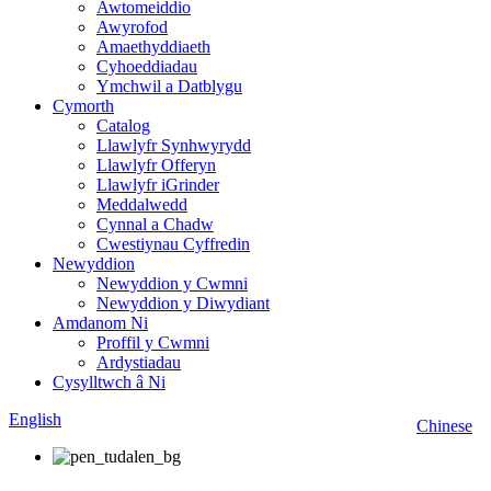
Awtomeiddio
Awyrofod
Amaethyddiaeth
Cyhoeddiadau
Ymchwil a Datblygu
Cymorth
Catalog
Llawlyfr Synhwyrydd
Llawlyfr Offeryn
Llawlyfr iGrinder
Meddalwedd
Cynnal a Chadw
Cwestiynau Cyffredin
Newyddion
Newyddion y Cwmni
Newyddion y Diwydiant
Amdanom Ni
Proffil y Cwmni
Ardystiadau
Cysylltwch â Ni
English
Chinese