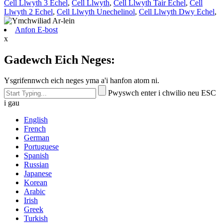
Cell Llwyth 3 Echel
,
Cell Llwyth
,
Cell Llwyth Tair Echel
,
Cell
Llwyth 2 Echel
,
Cell Llwyth Unechelinol
,
Cell Llwyth Dwy Echel
,
Anfon E-bost
x
Gadewch Eich Neges:
Ysgrifennwch eich neges yma a'i hanfon atom ni.
Pwyswch enter i chwilio neu ESC
i gau
English
French
German
Portuguese
Spanish
Russian
Japanese
Korean
Arabic
Irish
Greek
Turkish