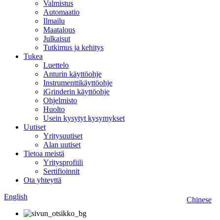
Valmistus
Automaatio
Ilmailu
Maatalous
Julkaisut
Tutkimus ja kehitys
Tukea
Luettelo
Anturin käyttöohje
Instrumenttikäyttöohje
iGrinderin käyttöohje
Ohjelmisto
Huolto
Usein kysytyt kysymykset
Uutiset
Yritysuutiset
Alan uutiset
Tietoa meistä
Yritysprofiili
Sertifioinnit
Ota yhteyttä
English
Chinese