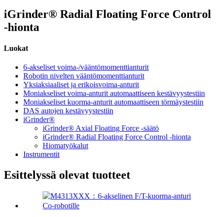
iGrinder® Radial Floating Force Control
-hionta
Luokat
6-akseliset voima-/vääntömomenttianturit
Robotin nivelten vääntömomenttianturit
Yksiaksiaaliset ja erikoisvoima-anturit
Moniakseliset voima-anturit automaattiseen kestävyystestiin
Moniakseliset kuorma-anturit automaattiseen törmäystestiin
DAS autojen kestävyystestiin
iGrinder®
iGrinder® Axial Floating Force -säätö
iGrinder® Radial Floating Force Control -hionta
Hiomatyökalut
Instrumentit
Esittelyssä olevat tuotteet