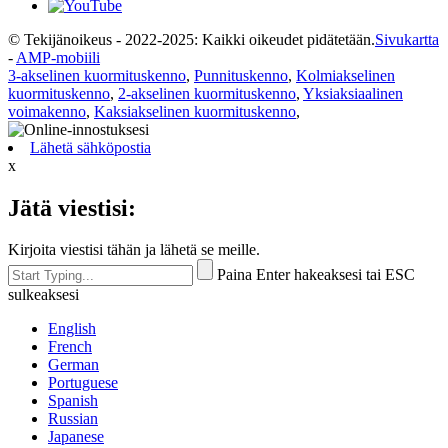
© Tekijänoikeus - 2022-2025: Kaikki oikeudet pidätetään.
Sivukartta
-
AMP-mobiili
3-akselinen kuormituskenno
,
Punnituskenno
,
Kolmiakselinen
kuormituskenno
,
2-akselinen kuormituskenno
,
Yksiaksiaalinen
voimakenno
,
Kaksiakselinen kuormituskenno
,
Lähetä sähköpostia
x
Jätä viestisi:
Kirjoita viestisi tähän ja lähetä se meille.
Paina Enter hakeaksesi tai ESC
sulkeaksesi
English
French
German
Portuguese
Spanish
Russian
Japanese