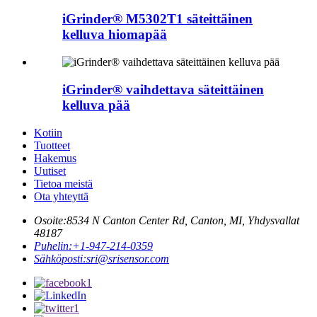
iGrinder® M5302T1 säteittäinen
kelluva hiomapää
iGrinder® vaihdettava säteittäinen
kelluva pää
Kotiin
Tuotteet
Hakemus
Uutiset
Tietoa meistä
Ota yhteyttä
Osoite:
8534 N Canton Center Rd, Canton, MI, Yhdysvallat
48187
Puhelin:
+1-947-214-0359
Sähköposti:
sri@srisensor.com