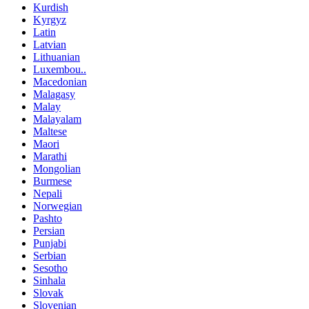
Kurdish
Kyrgyz
Latin
Latvian
Lithuanian
Luxembou..
Macedonian
Malagasy
Malay
Malayalam
Maltese
Maori
Marathi
Mongolian
Burmese
Nepali
Norwegian
Pashto
Persian
Punjabi
Serbian
Sesotho
Sinhala
Slovak
Slovenian