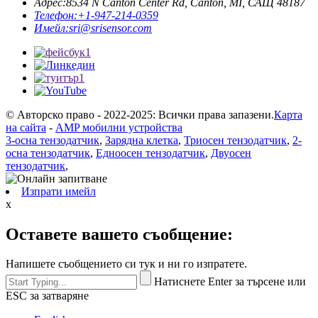
Адрес:
8534 N Canton Center Rd, Canton, MI, САЩ 48187
Телефон:
+1-947-214-0359
Имейл:
sri@srisensor.com
© Авторско право - 2022-2025: Всички права запазени.
Карта
на сайта
-
AMP мобилни устройства
3-осна тензодатчик
,
Зарядна клетка
,
Триосен тензодатчик
,
2-
осна тензодатчик
,
Едноосен тензодатчик
,
Двуосен
тензодатчик
,
Изпрати имейл
x
Оставете вашето съобщение:
Напишете съобщението си тук и ни го изпратете.
Натиснете Enter за търсене или
ESC за затваряне