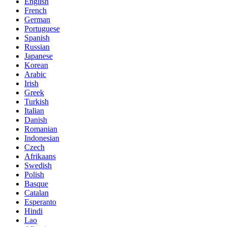
English
French
German
Portuguese
Spanish
Russian
Japanese
Korean
Arabic
Irish
Greek
Turkish
Italian
Danish
Romanian
Indonesian
Czech
Afrikaans
Swedish
Polish
Basque
Catalan
Esperanto
Hindi
Lao