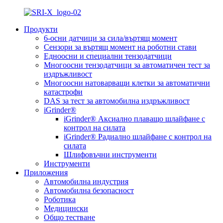
Продукти
6-осни датчици за сила/въртящ момент
Сензори за въртящ момент на роботни стави
Едноосни и специални тензодатчици
Многоосни тензодатчици за автоматичен тест за
издръжливост
Многоосни натоварващи клетки за автоматични
катастрофи
DAS за тест за автомобилна издръжливост
iGrinder®
iGrinder® Аксиално плаващо шлайфане с
контрол на силата
iGrinder® Радиално шлайфане с контрол на
силата
Шлифовъчни инструменти
Инструменти
Приложения
Автомобилна индустрия
Автомобилна безопасност
Роботика
Медицински
Общо тестване