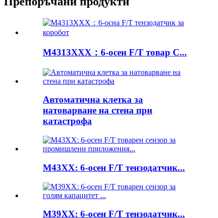
Препоръчани продукти
M4313XXX：6-осен F/T товар C...
Автоматична клетка за
натоварване на стена при
катастрофа
M43XX: 6-осен F/T тензодатчик...
M39XX: 6-осен F/T тензодатчик...