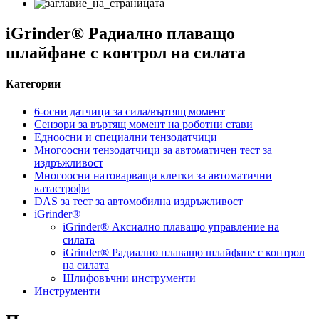
iGrinder® Радиално плаващо
шлайфане с контрол на силата
Категории
6-осни датчици за сила/въртящ момент
Сензори за въртящ момент на роботни стави
Едноосни и специални тензодатчици
Многоосни тензодатчици за автоматичен тест за
издръжливост
Многоосни натоварващи клетки за автоматични
катастрофи
DAS за тест за автомобилна издръжливост
iGrinder®
iGrinder® Аксиално плаващо управление на
силата
iGrinder® Радиално плаващо шлайфане с контрол
на силата
Шлифовъчни инструменти
Инструменти