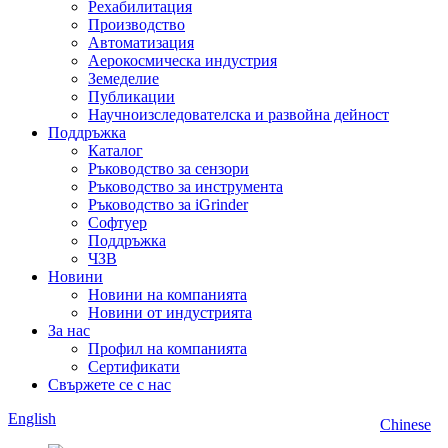
Рехабилитация
Производство
Автоматизация
Аерокосмическа индустрия
Земеделие
Публикации
Научноизследователска и развойна дейност
Поддръжка
Каталог
Ръководство за сензори
Ръководство за инструмента
Ръководство за iGrinder
Софтуер
Поддръжка
ЧЗВ
Новини
Новини на компанията
Новини от индустрията
За нас
Профил на компанията
Сертификати
Свържете се с нас
English
Chinese