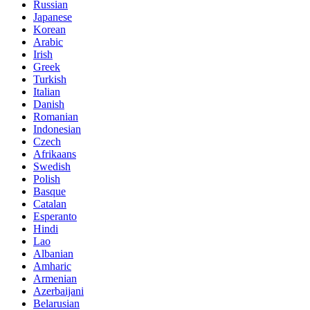
Russian
Japanese
Korean
Arabic
Irish
Greek
Turkish
Italian
Danish
Romanian
Indonesian
Czech
Afrikaans
Swedish
Polish
Basque
Catalan
Esperanto
Hindi
Lao
Albanian
Amharic
Armenian
Azerbaijani
Belarusian