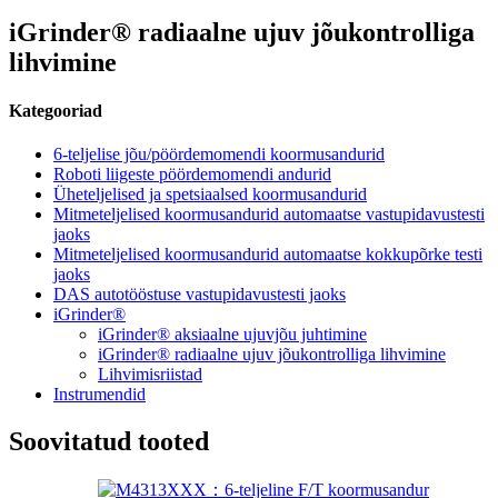
iGrinder® radiaalne ujuv jõukontrolliga
lihvimine
Kategooriad
6-teljelise jõu/pöördemomendi koormusandurid
Roboti liigeste pöördemomendi andurid
Üheteljelised ja spetsiaalsed koormusandurid
Mitmeteljelised koormusandurid automaatse vastupidavustesti
jaoks
Mitmeteljelised koormusandurid automaatse kokkupõrke testi
jaoks
DAS autotööstuse vastupidavustesti jaoks
iGrinder®
iGrinder® aksiaalne ujuvjõu juhtimine
iGrinder® radiaalne ujuv jõukontrolliga lihvimine
Lihvimisriistad
Instrumendid
Soovitatud tooted