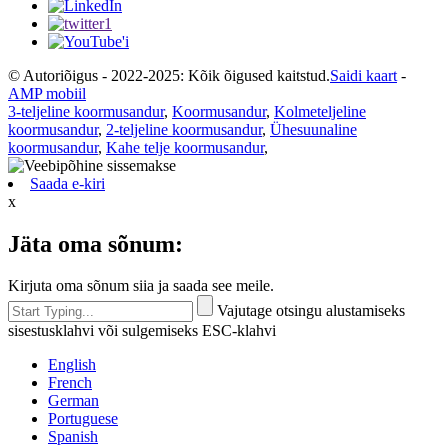
© Autoriõigus - 2022-2025: Kõik õigused kaitstud.
Saidi kaart
-
AMP mobiil
3-teljeline koormusandur
,
Koormusandur
,
Kolmeteljeline
koormusandur
,
2-teljeline koormusandur
,
Ühesuunaline
koormusandur
,
Kahe telje koormusandur
,
Saada e-kiri
x
Jäta oma sõnum:
Kirjuta oma sõnum siia ja saada see meile.
Vajutage otsingu alustamiseks
sisestusklahvi või sulgemiseks ESC-klahvi
English
French
German
Portuguese
Spanish