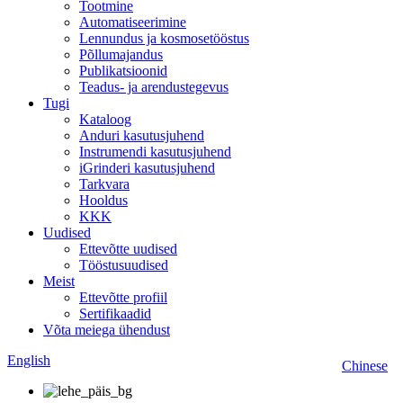
Tootmine
Automatiseerimine
Lennundus ja kosmosetööstus
Põllumajandus
Publikatsioonid
Teadus- ja arendustegevus
Tugi
Kataloog
Anduri kasutusjuhend
Instrumendi kasutusjuhend
iGrinderi kasutusjuhend
Tarkvara
Hooldus
KKK
Uudised
Ettevõtte uudised
Tööstusuudised
Meist
Ettevõtte profiil
Sertifikaadid
Võta meiega ühendust
English
Chinese