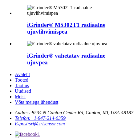
iGrinder® M5302T1 radiaalne
ujuvlihvimispea
iGrinder® vahetatav radiaalne
ujuvpea
Avaleht
Tooted
Taotlus
Uudised
Meist
Võta meiega ühendust
Aadress:
8534 N Canton Center Rd, Canton, MI, USA 48187
Telefon:
+1-947-214-0359
E-post:
sri@srisensor.com