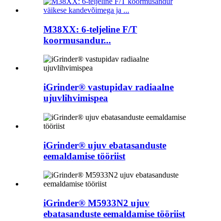
M38XX: 6-teljeline F/T
koormusandur...
iGrinder® vastupidav radiaalne
ujuvlihvimispea
iGrinder® ujuv ebatasanduste
eemaldamise tööriist
iGrinder® M5933N2 ujuv
ebatasanduste eemaldamise tööriist