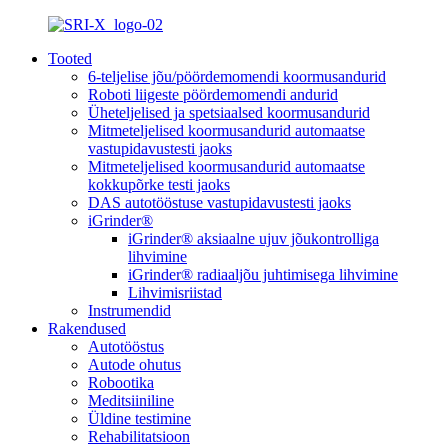
Tooted
6-teljelise jõu/pöördemomendi koormusandurid
Roboti liigeste pöördemomendi andurid
Üheteljelised ja spetsiaalsed koormusandurid
Mitmeteljelised koormusandurid automaatse
vastupidavustesti jaoks
Mitmeteljelised koormusandurid automaatse
kokkupõrke testi jaoks
DAS autotööstuse vastupidavustesti jaoks
iGrinder®
iGrinder® aksiaalne ujuv jõukontrolliga
lihvimine
iGrinder® radiaaljõu juhtimisega lihvimine
Lihvimisriistad
Instrumendid
Rakendused
Autotööstus
Autode ohutus
Robootika
Meditsiiniline
Üldine testimine
Rehabilitatsioon