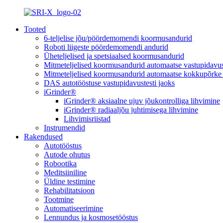
Tooted
6-teljelise jõu/pöördemomendi koormusandurid
Roboti liigeste pöördemomendi andurid
Üheteljelised ja spetsiaalsed koormusandurid
Mitmeteljelised koormusandurid automaatse vastupidavust
Mitmeteljelised koormusandurid automaatse kokkupõrke t
DAS autotööstuse vastupidavustesti jaoks
iGrinder®
iGrinder® aksiaalne ujuv jõukontrolliga lihvimine
iGrinder® radiaaljõu juhtimisega lihvimine
Lihvimisriistad
Instrumendid
Rakendused
Autotööstus
Autode ohutus
Robootika
Meditsiiniline
Üldine testimine
Rehabilitatsioon
Tootmine
Automatiseerimine
Lennundus ja kosmosetööstus