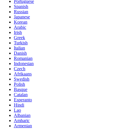
Portuguese
Spanish
Russian
Japanese
Korean
Arabic
Irish
Greek
Turkish
Italian
Danish
Romanian
Indonesian
Czech
Afrikaans
Swedish
Polish
Basque
Catalan
Esperanto
Hindi
Lao
Albanian
Amharic
Armenian