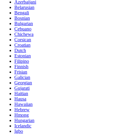
Azerbaijani
Belarusian
Bengali
Bosnian
Bulgarian
Cebuano
Chichewa
Corsican
Croatian
Dutch
Estonian
Filipino
Finnish
Frisian
Galician
Georgian
Gujarati
Haitian
Hausa
Hawaiian
Hebrew
Hmong
Hungarian
Icelandic
Igbo