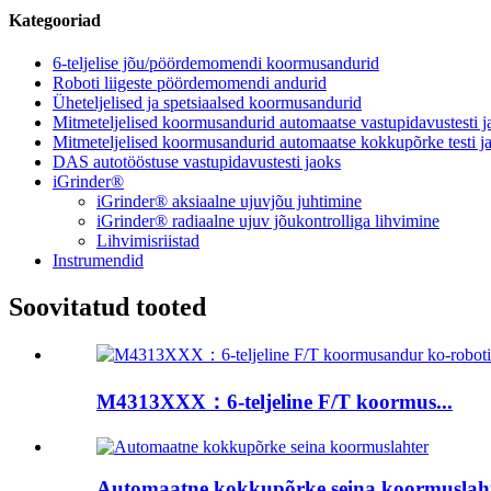
Kategooriad
6-teljelise jõu/pöördemomendi koormusandurid
Roboti liigeste pöördemomendi andurid
Üheteljelised ja spetsiaalsed koormusandurid
Mitmeteljelised koormusandurid automaatse vastupidavustesti j
Mitmeteljelised koormusandurid automaatse kokkupõrke testi j
DAS autotööstuse vastupidavustesti jaoks
iGrinder®
iGrinder® aksiaalne ujuvjõu juhtimine
iGrinder® radiaalne ujuv jõukontrolliga lihvimine
Lihvimisriistad
Instrumendid
Soovitatud tooted
M4313XXX：6-teljeline F/T koormus...
Automaatne kokkupõrke seina koormuslah