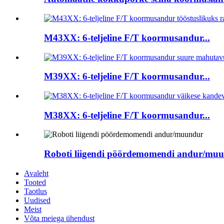
M43XX: 6-teljeline F/T koormusandur...
M39XX: 6-teljeline F/T koormusandur...
M38XX: 6-teljeline F/T koormusandur...
Roboti liigendi pöördemomendi andur/mu
Avaleht
Tooted
Taotlus
Uudised
Meist
Võta meiega ühendust