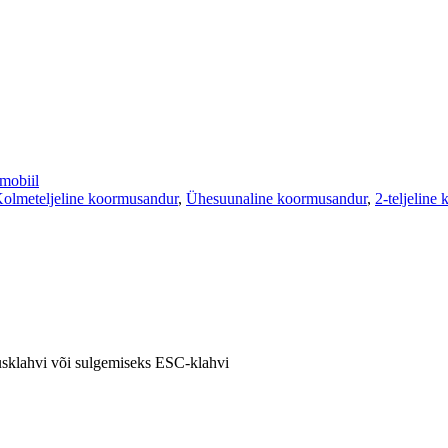
obiil
olmeteljeline koormusandur
,
Ühesuunaline koormusandur
,
2-teljeline
tusklahvi või sulgemiseks ESC-klahvi