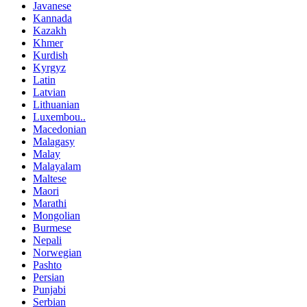
Javanese
Kannada
Kazakh
Khmer
Kurdish
Kyrgyz
Latin
Latvian
Lithuanian
Luxembou..
Macedonian
Malagasy
Malay
Malayalam
Maltese
Maori
Marathi
Mongolian
Burmese
Nepali
Norwegian
Pashto
Persian
Punjabi
Serbian