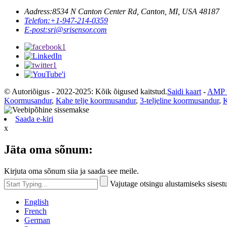
Aadress:
8534 N Canton Center Rd, Canton, MI, USA 48187
Telefon:
+1-947-214-0359
E-post:
sri@srisensor.com
© Autoriõigus - 2022-2025: Kõik õigused kaitstud.
Saidi kaart
-
AMP m
Koormusandur
,
Kahe telje koormusandur
,
3-teljeline koormusandur
,
K
Saada e-kiri
x
Jäta oma sõnum:
Kirjuta oma sõnum siia ja saada see meile.
Vajutage otsingu alustamiseks sises
English
French
German