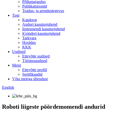
Põllumajandus
Publikatsioonid
Teadus- ja arendustegevus
Tugi
Kataloog
Anduri kasutusjuhend
Instrumendi kasutusjuhend
iGrinderi kasutusjuhend
Tarkvara
Hooldus
KKK
Uudised
Ettevõtte uudised
Tööstusuudised
Meist
Ettevõtte profiil
Sertifikaadid
Võta meiega ühendust
English
Roboti liigeste pöördemomendi andurid