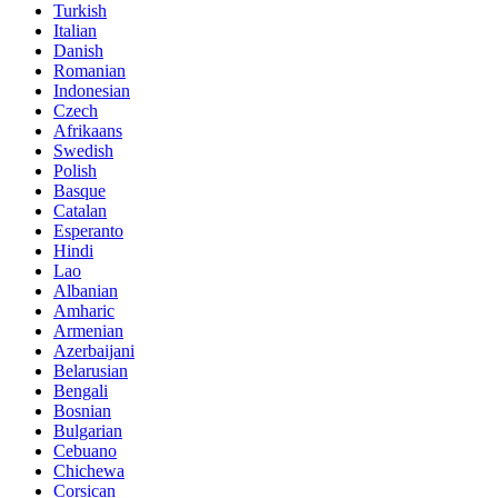
Turkish
Italian
Danish
Romanian
Indonesian
Czech
Afrikaans
Swedish
Polish
Basque
Catalan
Esperanto
Hindi
Lao
Albanian
Amharic
Armenian
Azerbaijani
Belarusian
Bengali
Bosnian
Bulgarian
Cebuano
Chichewa
Corsican