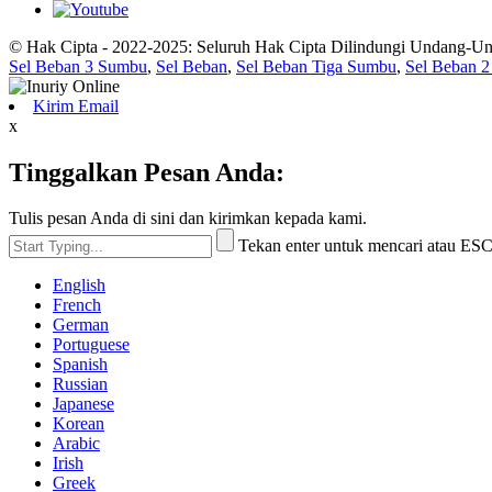
© Hak Cipta - 2022-2025: Seluruh Hak Cipta Dilindungi Undang-U
Sel Beban 3 Sumbu
,
Sel Beban
,
Sel Beban Tiga Sumbu
,
Sel Beban 
Kirim Email
x
Tinggalkan Pesan Anda:
Tulis pesan Anda di sini dan kirimkan kepada kami.
Tekan enter untuk mencari atau ES
English
French
German
Portuguese
Spanish
Russian
Japanese
Korean
Arabic
Irish
Greek