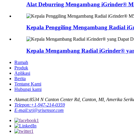
Alat Deburring Mengambang iGrinder® 
Kepala Penggiling Mengambang Radial i
Kepala Mengambang Radial iGrinder® ya
Rumah
Produk
Aplikasi
Berita
Tentang Kami
Hubungi kami
Alamat:
8534 N Canton Center Rd, Canton, MI, Amerika Serik
Telepon:
+1-947-214-0359
E-mail:
sri@srisensor.com