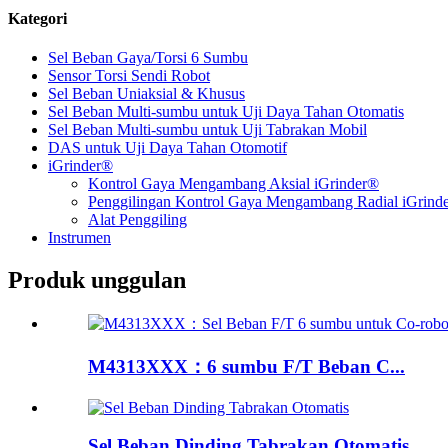
Kategori
Sel Beban Gaya/Torsi 6 Sumbu
Sensor Torsi Sendi Robot
Sel Beban Uniaksial & Khusus
Sel Beban Multi-sumbu untuk Uji Daya Tahan Otomatis
Sel Beban Multi-sumbu untuk Uji Tabrakan Mobil
DAS untuk Uji Daya Tahan Otomotif
iGrinder®
Kontrol Gaya Mengambang Aksial iGrinder®
Penggilingan Kontrol Gaya Mengambang Radial iGrind
Alat Penggiling
Instrumen
Produk unggulan
M4313XXX：6 sumbu F/T Beban C...
Sel Beban Dinding Tabrakan Otomatis