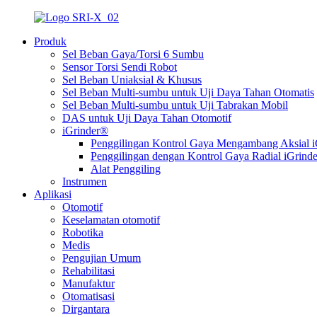
Produk
Sel Beban Gaya/Torsi 6 Sumbu
Sensor Torsi Sendi Robot
Sel Beban Uniaksial & Khusus
Sel Beban Multi-sumbu untuk Uji Daya Tahan Otomatis
Sel Beban Multi-sumbu untuk Uji Tabrakan Mobil
DAS untuk Uji Daya Tahan Otomotif
iGrinder®
Penggilingan Kontrol Gaya Mengambang Aksial 
Penggilingan dengan Kontrol Gaya Radial iGrind
Alat Penggiling
Instrumen
Aplikasi
Otomotif
Keselamatan otomotif
Robotika
Medis
Pengujian Umum
Rehabilitasi
Manufaktur
Otomatisasi
Dirgantara