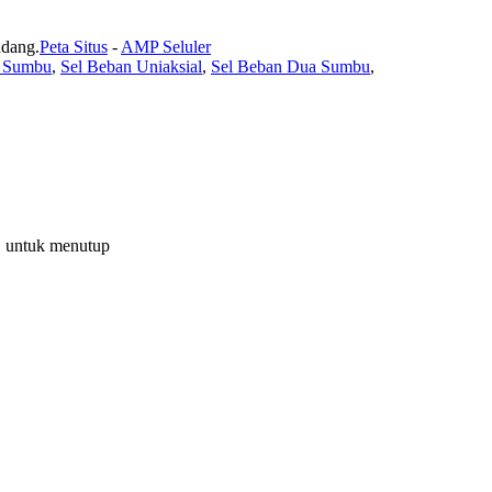
ndang.
Peta Situs
-
AMP Seluler
2 Sumbu
,
Sel Beban Uniaksial
,
Sel Beban Dua Sumbu
,
C untuk menutup