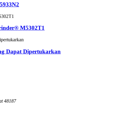
M5933N2
Grinder® M5302T1
ng Dapat Dipertukarkan
at 48187