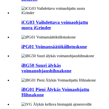
iCG03 Vaihdettava voimaohjattu
suora iGrinder
iPG01 Voimansäätökiillotuskone
iBG50 Suuri älykäs
voimanohjaushihnakone
iBG01 Pieni Älykäs Voimaohjattu
Hihnakone