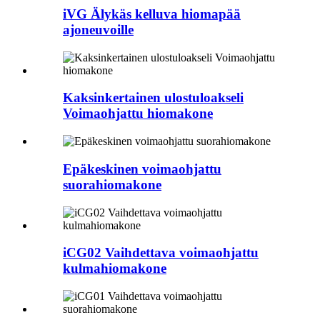
iVG Älykäs kelluva hiomapää
ajoneuvoille
Kaksinkertainen ulostuloakseli
Voimaohjattu hiomakone
Epäkeskinen voimaohjattu
suorahiomakone
iCG02 Vaihdettava voimaohjattu
kulmahiomakone