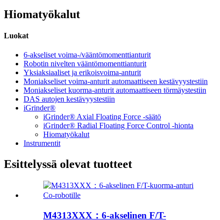
Hiomatyökalut
Luokat
6-akseliset voima-/vääntömomenttianturit
Robotin nivelten vääntömomenttianturit
Yksiaksiaaliset ja erikoisvoima-anturit
Moniakseliset voima-anturit automaattiseen kestävyystestiin
Moniakseliset kuorma-anturit automaattiseen törmäystestiin
DAS autojen kestävyystestiin
iGrinder®
iGrinder® Axial Floating Force -säätö
iGrinder® Radial Floating Force Control -hionta
Hiomatyökalut
Instrumentit
Esittelyssä olevat tuotteet
M4313XXX：6-akselinen F/T-