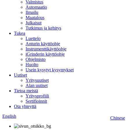
Valmistus
Automaatio
Ilmailu
Maatalous
Julkaisut
Tutkimus ja kehitys
Tukea
Luettelo
Anturin käyttöohje
Instrumenttikäyttöohje
iGrinderin käyttöohje
Ohjelmisto
Huolto
Usein kysytyt kysymykset
Uutiset
Yritysuutiset
Alan uutiset
Tietoa meistä
Yritysprofiili
Sertifioinnit
Ota yhteyttä
English
Chinese