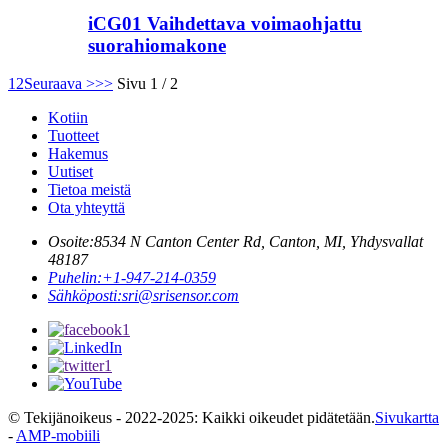
iCG01 Vaihdettava voimaohjattu
suorahiomakone
1
2
Seuraava >
>>
Sivu 1 / 2
Kotiin
Tuotteet
Hakemus
Uutiset
Tietoa meistä
Ota yhteyttä
Osoite:
8534 N Canton Center Rd, Canton, MI, Yhdysvallat
48187
Puhelin:
+1-947-214-0359
Sähköposti:
sri@srisensor.com
© Tekijänoikeus - 2022-2025: Kaikki oikeudet pidätetään.
Sivukartta
-
AMP-mobiili