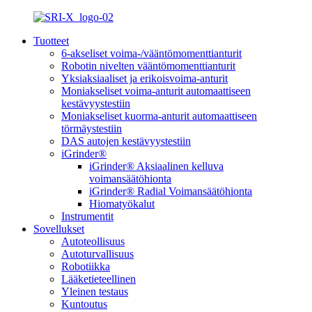
Tuotteet
6-akseliset voima-/vääntömomenttianturit
Robotin nivelten vääntömomenttianturit
Yksiaksiaaliset ja erikoisvoima-anturit
Moniakseliset voima-anturit automaattiseen
kestävyystestiin
Moniakseliset kuorma-anturit automaattiseen
törmäystestiin
DAS autojen kestävyystestiin
iGrinder®
iGrinder® Aksiaalinen kelluva
voimansäätöhionta
iGrinder® Radial Voimansäätöhionta
Hiomatyökalut
Instrumentit
Sovellukset
Autoteollisuus
Autoturvallisuus
Robotiikka
Lääketieteellinen
Yleinen testaus
Kuntoutus