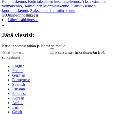
Punnituskenno
,
Kolmiakselinen kuormituskenno
,
Yksiaksiaalinen
voimakenno
,
3-akselinen kuormituskenno
,
Kaksiakselinen
kuormituskenno
,
2-akselinen kuormituskenno
,
Lähetä sähköpostia
x
Jätä viestisi:
Kirjoita viestisi tähän ja lähetä se meille.
Paina Enter hakeaksesi tai ESC
sulkeaksesi
English
French
German
Portuguese
Spanish
Russian
Japanese
Korean
Arabic
Irish
Greek