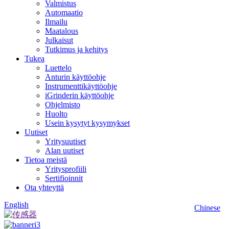
Valmistus
Automaatio
Ilmailu
Maatalous
Julkaisut
Tutkimus ja kehitys
Tukea
Luettelo
Anturin käyttöohje
Instrumenttikäyttöohje
iGrinderin käyttöohje
Ohjelmisto
Huolto
Usein kysytyt kysymykset
Uutiset
Yritysuutiset
Alan uutiset
Tietoa meistä
Yritysprofiili
Sertifioinnit
Ota yhteyttä
English
Chinese