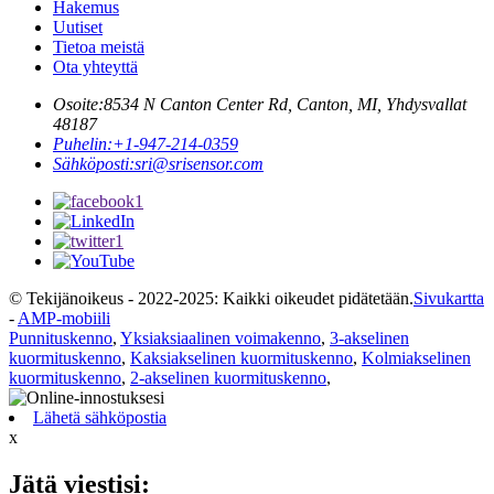
Hakemus
Uutiset
Tietoa meistä
Ota yhteyttä
Osoite:
8534 N Canton Center Rd, Canton, MI, Yhdysvallat
48187
Puhelin:
+1-947-214-0359
Sähköposti:
sri@srisensor.com
© Tekijänoikeus - 2022-2025: Kaikki oikeudet pidätetään.
Sivukartta
-
AMP-mobiili
Punnituskenno
,
Yksiaksiaalinen voimakenno
,
3-akselinen
kuormituskenno
,
Kaksiakselinen kuormituskenno
,
Kolmiakselinen
kuormituskenno
,
2-akselinen kuormituskenno
,
Lähetä sähköpostia
x
Jätä viestisi: