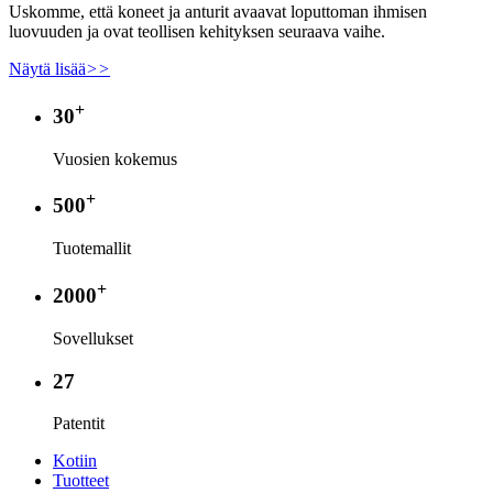
Uskomme, että koneet ja anturit avaavat loputtoman ihmisen
luovuuden ja ovat teollisen kehityksen seuraava vaihe.
Näytä lisää
>>
+
30
Vuosien kokemus
+
500
Tuotemallit
+
2000
Sovellukset
27
Patentit
Kotiin
Tuotteet