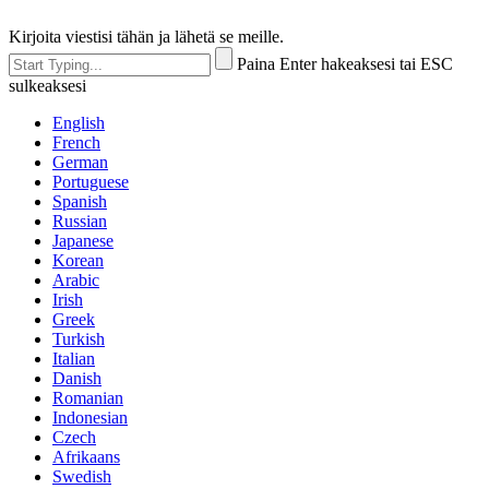
Kirjoita viestisi tähän ja lähetä se meille.
Paina Enter hakeaksesi tai ESC
sulkeaksesi
English
French
German
Portuguese
Spanish
Russian
Japanese
Korean
Arabic
Irish
Greek
Turkish
Italian
Danish
Romanian
Indonesian
Czech
Afrikaans
Swedish