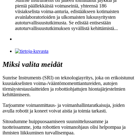
Sunrise Instruments on jälleen toimittanut jäykkiä ja
pieniä päällekkäisiä voimaseiniä, yhteensä 186
viisiakselista voima-anturia, edistääkseen kotimaisten
avainlaboratorioiden ja ulkomaisten luksusyritysten
autoturvallisuustutkimusta. Se edistää entisestään
autoturvallisuustutkimuksen syvällistä kehittämistä...
Miksi valita meidät
Sunrise Instruments (SRI) on teknologiayritys, joka on erikoistunut
kuusiakselisten voima-/vääntömomenttiantureiden, autojen
törmäystestauslaitteiden ja robottiohjattujen hiontajärjestelmien
kehittämiseen.
Tarjoamme voimanmittaus- ja voimanhallintaratkaisuja, joiden
avulla robotit ja koneet voivat aistia ja toimia tarkasti.
Sitoudumme huippuosaamiseen suunnittelussamme ja
tuotteissamme, jotta robottien voimanohjaus olisi helpompaa ja
ihmisten liikkuminen turvallisempaa.