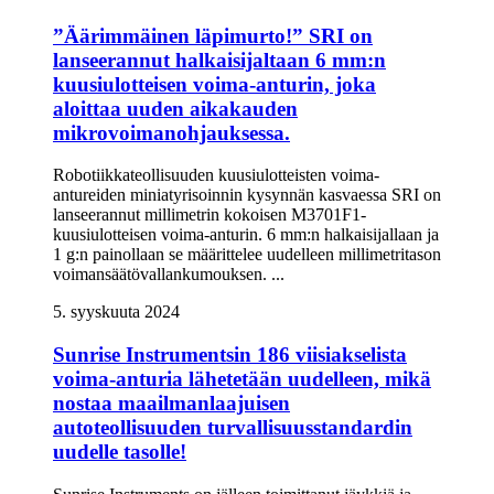
”Äärimmäinen läpimurto!” SRI on
lanseerannut halkaisijaltaan 6 mm:n
kuusiulotteisen voima-anturin, joka
aloittaa uuden aikakauden
mikrovoimanohjauksessa.
Robotiikkateollisuuden kuusiulotteisten voima-
antureiden miniatyrisoinnin kysynnän kasvaessa SRI on
lanseerannut millimetrin kokoisen M3701F1-
kuusiulotteisen voima-anturin. 6 mm:n halkaisijallaan ja
1 g:n painollaan se määrittelee uudelleen millimetritason
voimansäätövallankumouksen. ...
5. syyskuuta 2024
Sunrise Instrumentsin 186 viisiakselista
voima-anturia lähetetään uudelleen, mikä
nostaa maailmanlaajuisen
autoteollisuuden turvallisuusstandardin
uudelle tasolle!