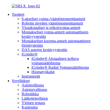
Tuotteet
6-akseliset voima-/vääntömomenttianturit
Robotin nivelten vääntömomenttianturit
Yksiaksiaaliset ja erikoisvoima-anturit
Moniakseliset voima-anturit automaattiseen
kestävyystestiin
Moniakseliset kuorma-anturit automaattiseen
törmäystestiin
DAS autojen kestävyystestiin
iGrinder®
iGrinder® Aksiaalinen kelluva
voimansäätöhionta
iGrinder® Radial Voimansäätöhionta
Hiomatyökalut
Instrumentit
Sovellukset
Autoteollisuus
Autoturvallisuus
Robotiikka
Lääketieteellinen
Yleinen testaus
Kuntoutus