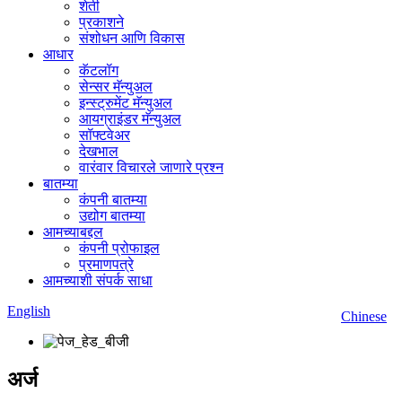
शेती
प्रकाशने
संशोधन आणि विकास
आधार
कॅटलॉग
सेन्सर मॅन्युअल
इन्स्ट्रुमेंट मॅन्युअल
आयग्राइंडर मॅन्युअल
सॉफ्टवेअर
देखभाल
वारंवार विचारले जाणारे प्रश्न
बातम्या
कंपनी बातम्या
उद्योग बातम्या
आमच्याबद्दल
कंपनी प्रोफाइल
प्रमाणपत्रे
आमच्याशी संपर्क साधा
English
Chinese
अर्ज