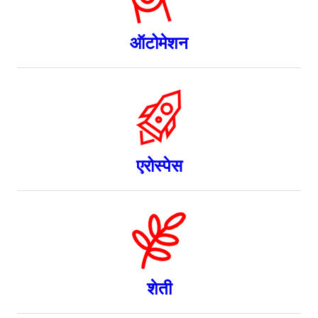
ऑटोमेशन
एरोस्पेस
शेती