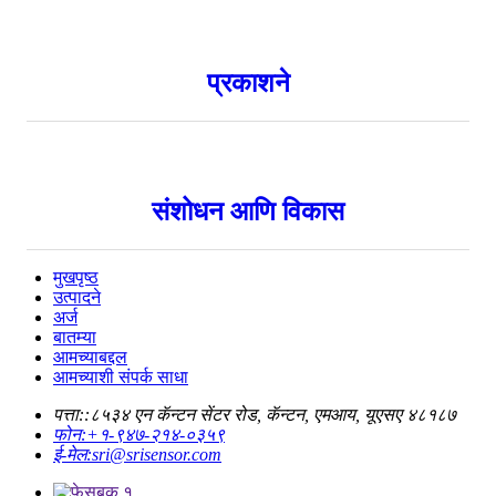
प्रकाशने
संशोधन आणि विकास
मुखपृष्ठ
उत्पादने
अर्ज
बातम्या
आमच्याबद्दल
आमच्याशी संपर्क साधा
पत्ता::
८५३४ एन कॅन्टन सेंटर रोड, कॅन्टन, एमआय, यूएसए ४८१८७
फोन:
+१-९४७-२१४-०३५९
ई-मेल:
sri@srisensor.com