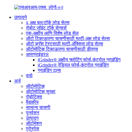
उत्पादने
६ अक्ष बल/टॉर्क लोड सेल्स
रोबोट जॉइंट टॉर्क सेन्सर्स
एक-अक्षीय आणि विशेष लोड सेल
ऑटो टिकाऊपणा चाचणीसाठी मल्टी-अक्ष लोड सेल्स
ऑटो क्रॅश टेस्टसाठी मल्टी-अ‍ॅक्सिस लोड सेल्स
ऑटोमोटिव्ह टिकाऊपणा चाचणीसाठी डीएएस
आयग्राइंडर®
iGrinder® अक्षीय फ्लोटिंग फोर्स-कंट्रोल ग्राइंडिंग
iGrinder® रेडियल फोर्स-कंट्रोल ग्राइंडिंग
ग्राइंडिंग टूल्स
वाद्ये
अर्ज
ऑटोमोटिव्ह
ऑटोमोटिव्ह सुरक्षा
रोबोटिक्स
वैद्यकीय
सामान्य चाचणी
पुनर्वसन
उत्पादन
ऑटोमेशन
एरोस्पेस