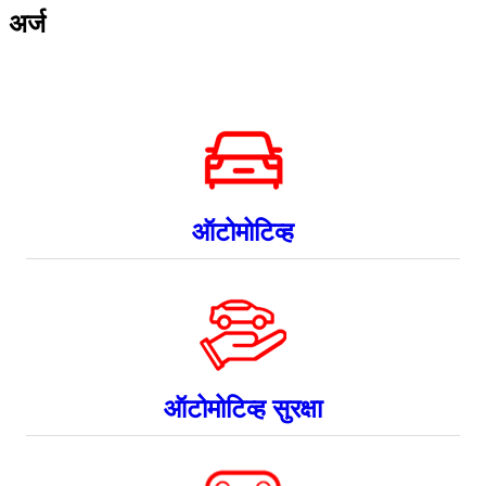
अर्ज
ऑटोमोटिव्ह
ऑटोमोटिव्ह सुरक्षा