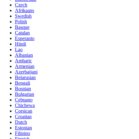
Czech
Afrikaans
Swedish
Polish
Basque
Catalan
Esperanto
Hindi
Lao
Albanian
Amharic
Armenian
Azerbaijani
Belarusian
Bengali
Bosnian
Bulgarian
Cebuano
Chichewa
Corsican
Croatian
Dutch
Estonian
Filipino
Finnish