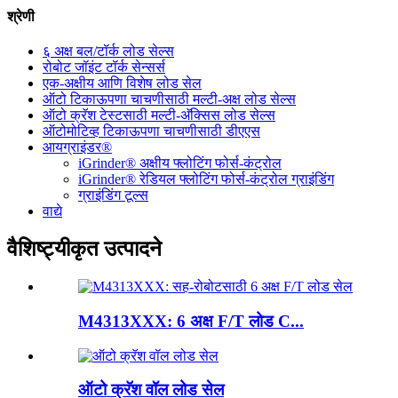
श्रेणी
६ अक्ष बल/टॉर्क लोड सेल्स
रोबोट जॉइंट टॉर्क सेन्सर्स
एक-अक्षीय आणि विशेष लोड सेल
ऑटो टिकाऊपणा चाचणीसाठी मल्टी-अक्ष लोड सेल्स
ऑटो क्रॅश टेस्टसाठी मल्टी-अ‍ॅक्सिस लोड सेल्स
ऑटोमोटिव्ह टिकाऊपणा चाचणीसाठी डीएएस
आयग्राइंडर®
iGrinder® अक्षीय फ्लोटिंग फोर्स-कंट्रोल
iGrinder® रेडियल फ्लोटिंग फोर्स-कंट्रोल ग्राइंडिंग
ग्राइंडिंग टूल्स
वाद्ये
वैशिष्ट्यीकृत उत्पादने
M4313XXX: 6 अक्ष F/T लोड C...
ऑटो क्रॅश वॉल लोड सेल