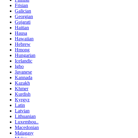
Frisian
Galician
Georgian
Gujarati
Haitian
Hausa
Hawaiian
Hebrew
Hmong
Hungarian
Icelandic
Igbo
Javanese
Kannada
Kazakh
Khmer
Kurdish
Kyrgyz
Latin
Latvian
Lithuanian
Luxembou..
Macedonian
Malagasy