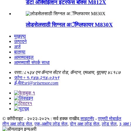
डेटा अ‍ॅक्विझिशन इंटरफेस बॉक्स M812X
लोडसेलसाठी सिग्नल अॅम्प्लिफायर M830X
मुखपृष्ठ
उत्पादने
अर्ज
बातम्या
आमच्याबद्दल
आमच्याशी संपर्क साधा
पत्ता::
८५३४ एन कॅन्टन सेंटर रोड, कॅन्टन, एमआय, यूएसए ४८१८७
फोन:
+१-९४७-२१४-०३५९
ई-मेल:
sri@srisensor.com
© कॉपीराइट - २०२२-२०२५ : सर्व हक्क राखीव.
साइटमॅप
-
एएमपी मोबाईल
तीन अक्ष लोड सेल
,
एक-अक्षीय लोड सेल
,
दोन अक्ष लोड सेल
,
लोड सेल
,
३ अक्ष