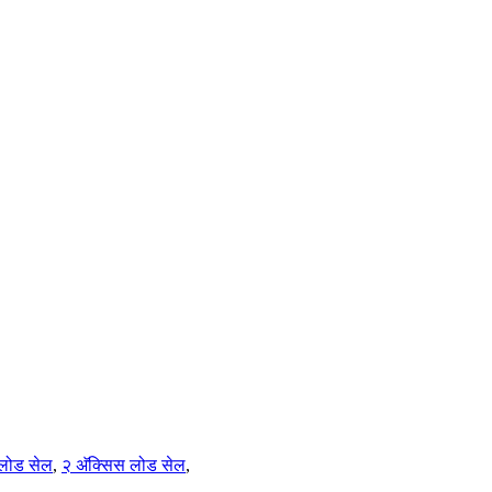
 लोड सेल
,
२ अ‍ॅक्सिस लोड सेल
,