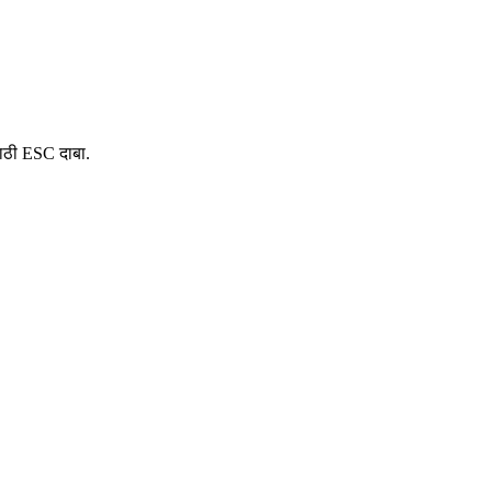
साठी ESC दाबा.