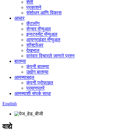
शेती
प्रकाशने
संशोधन आणि विकास
आधार
कॅटलॉग
सेन्सर मॅन्युअल
इन्स्ट्रुमेंट मॅन्युअल
आयग्राइंडर मॅन्युअल
सॉफ्टवेअर
देखभाल
वारंवार विचारले जाणारे प्रश्न
बातम्या
कंपनी बातम्या
उद्योग बातम्या
आमच्याबद्दल
कंपनी प्रोफाइल
प्रमाणपत्रे
आमच्याशी संपर्क साधा
English
वाद्ये