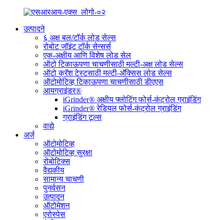
उत्पादने
६ अक्ष बल/टॉर्क लोड सेल्स
रोबोट जॉइंट टॉर्क सेन्सर्स
एक-अक्षीय आणि विशेष लोड सेल
ऑटो टिकाऊपणा चाचणीसाठी मल्टी-अक्ष लोड सेल्स
ऑटो क्रॅश टेस्टसाठी मल्टी-अ‍ॅक्सिस लोड सेल्स
ऑटोमोटिव्ह टिकाऊपणा चाचणीसाठी डीएएस
आयग्राइंडर®
iGrinder® अक्षीय फ्लोटिंग फोर्स-कंट्रोल ग्राइंडिंग
iGrinder® रेडियल फोर्स-कंट्रोल ग्राइंडिंग
ग्राइंडिंग टूल्स
वाद्ये
अर्ज
ऑटोमोटिव्ह
ऑटोमोटिव्ह सुरक्षा
रोबोटिक्स
वैद्यकीय
सामान्य चाचणी
पुनर्वसन
उत्पादन
ऑटोमेशन
एरोस्पेस