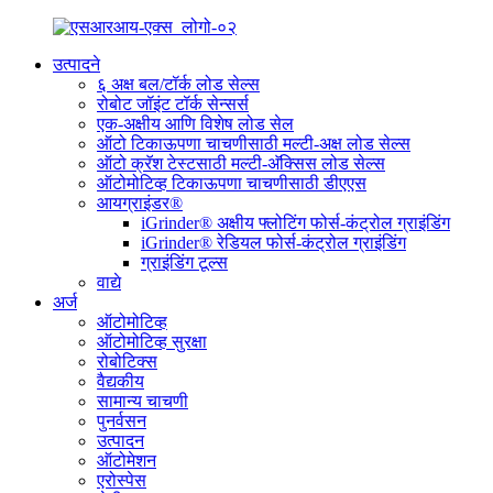
उत्पादने
६ अक्ष बल/टॉर्क लोड सेल्स
रोबोट जॉइंट टॉर्क सेन्सर्स
एक-अक्षीय आणि विशेष लोड सेल
ऑटो टिकाऊपणा चाचणीसाठी मल्टी-अक्ष लोड सेल्स
ऑटो क्रॅश टेस्टसाठी मल्टी-अ‍ॅक्सिस लोड सेल्स
ऑटोमोटिव्ह टिकाऊपणा चाचणीसाठी डीएएस
आयग्राइंडर®
iGrinder® अक्षीय फ्लोटिंग फोर्स-कंट्रोल ग्राइंडिंग
iGrinder® रेडियल फोर्स-कंट्रोल ग्राइंडिंग
ग्राइंडिंग टूल्स
वाद्ये
अर्ज
ऑटोमोटिव्ह
ऑटोमोटिव्ह सुरक्षा
रोबोटिक्स
वैद्यकीय
सामान्य चाचणी
पुनर्वसन
उत्पादन
ऑटोमेशन
एरोस्पेस