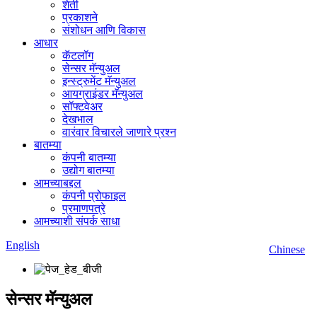
शेती
प्रकाशने
संशोधन आणि विकास
आधार
कॅटलॉग
सेन्सर मॅन्युअल
इन्स्ट्रुमेंट मॅन्युअल
आयग्राइंडर मॅन्युअल
सॉफ्टवेअर
देखभाल
वारंवार विचारले जाणारे प्रश्न
बातम्या
कंपनी बातम्या
उद्योग बातम्या
आमच्याबद्दल
कंपनी प्रोफाइल
प्रमाणपत्रे
आमच्याशी संपर्क साधा
English
Chinese
सेन्सर मॅन्युअल