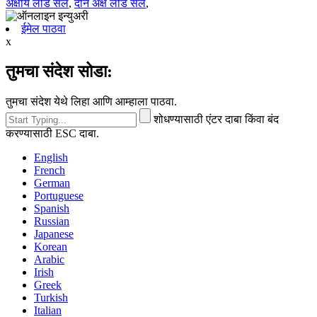
अक्षीय लोड सेल
,
दोन अक्ष लोड सेल
,
ईमेल पाठवा
x
तुमचा संदेश सोडा:
तुमचा संदेश येथे लिहा आणि आम्हाला पाठवा.
शोधण्यासाठी एंटर दाबा किंवा बंद
करण्यासाठी ESC दाबा.
English
French
German
Portuguese
Spanish
Russian
Japanese
Korean
Arabic
Irish
Greek
Turkish
Italian