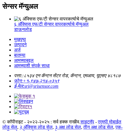
सेन्सर मॅन्युअल
६ अ‍ॅक्सिस एफ/टी सेन्सर वापरकर्त्याचे मॅन्युअल
डाऊनलोड
मुखपृष्ठ
उत्पादने
अर्ज
बातम्या
आमच्याबद्दल
आमच्याशी संपर्क साधा
पत्ता::
८५३४ एन कॅन्टन सेंटर रोड, कॅन्टन, एमआय, यूएसए ४८१८७
फोन:
+१-९४७-२१४-०३५९
ई-मेल:
sri@srisensor.com
© कॉपीराइट - २०२२-२०२५ : सर्व हक्क राखीव.
साइटमॅप
-
एएमपी मोबाईल
लोड सेल
,
२ अ‍ॅक्सिस लोड सेल
,
३ अक्ष लोड सेल
,
तीन अक्ष लोड सेल
,
एक-